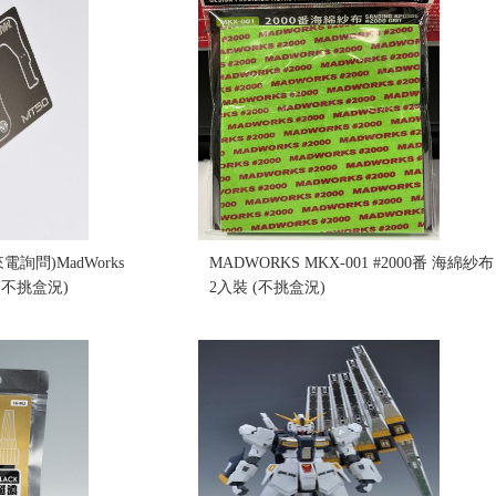
電詢問)MadWorks
MADWORKS MKX-001 #2000番 海綿紗布
 (不挑盒況)
2入裝 (不挑盒況)
售價:180