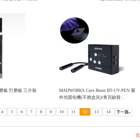
刀 XXX0 0.075mm(不挑盒況)(售完缺貨...
售價:0
研磨板 打磨板 三片裝
MADWORKS Cure Beam BT-UV-PEN 紫
外光固化機(不挑盒況)(售完缺貨...
售價:0
4
5
6
7
8
9
10
11
12
13
14
下一頁»
電