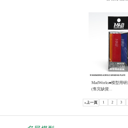
缺貨...
售價:0
MadWorks●模型用
(售完缺貨...
售價:0
1
2
3
«上一頁