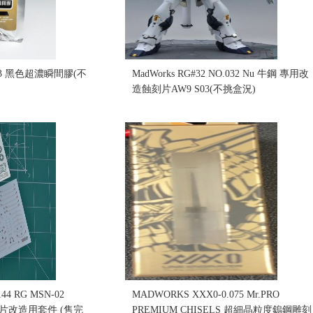
003 黑色超濃瞬間膠(不
MadWorks RG#32 NO.032 Nu 牛鋼 專用改
造蝕刻片AW9 S03(不挑盒況)
售價:525
44 RG MSN-02
MADWORKS XXX0-0.075 Mr.PRO
刻片改造用套件 (售完
PREMIUM CHISELS 超細晶粒度鎢鋼雕刻