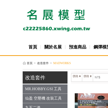
首頁
關於名展
預進商品
鋼彈模
首頁
>
改造套件
>
MADWORKS
價格
價格
改造套件
MR.HOBBY.GSI 工具
仙盈 空壓機 改裝工具
九五二漆