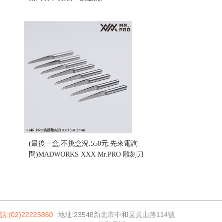
售價:1950
(最後一盒.不挑盒況.550元.先來電詢
問)MADWORKS XXX Mr.PRO 雕刻刀
0.5mm 硬度92.1高規格雕刻刀 (不挑盒況)
售價:0
話:(02)22225860
地址:23548新北市中和區員山路114號