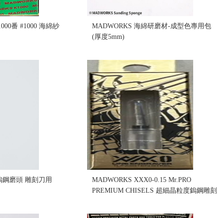
000番 #1000 海綿紗
MADWORKS 海綿研磨材-成型色專用包
(厚度5mm)
售價:210
目鎢鋼磨頭 雕刻刀用
MADWORKS XXX0-0.15 Mr.PRO
PREMIUM CHISELS 超細晶粒度鎢鋼雕刻
刀 XXX0 0.15mm (不挑盒況)(售完缺貨...
售價:0