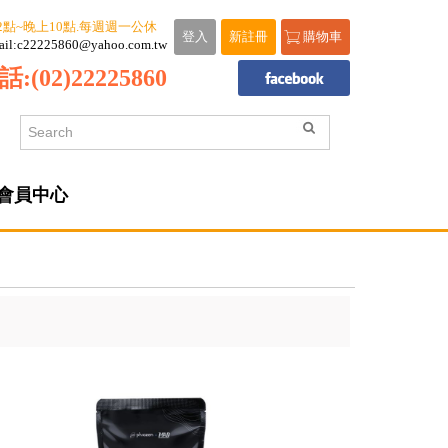
2點~晚上10點.每週週一公休
登入
新註冊
購物車
ail:c22225860@yahoo.com.tw
話:
(02)22225860
會員中心