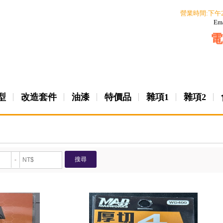
營業時間:下午
Em
電
型
改造套件
油漆
特價品
雜項1
雜項2
搜尋
-