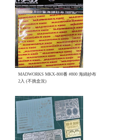
MADWORKS MKX-800番 #800 海綿紗布
2入 (不挑盒況)
售價:180