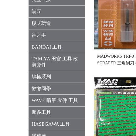
喵匠
模式玩造
神之手
BANDAI 工具
MADWORKS TRI-0
TAMIYA 田宮 工具 改
SCRAPER 三角刮刀
裝套件
貨...
鳩極系列
售價:0
懶懶同學
WAVE 噴筆 零件 工具
摩多工具
HASEGAWA 工具
優速達