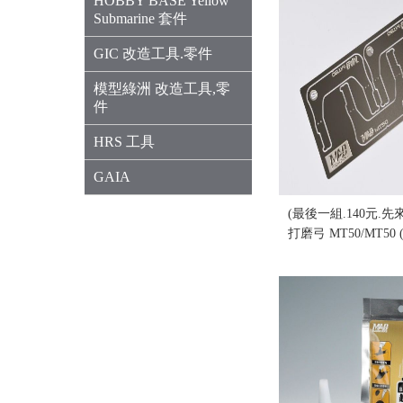
HOBBY BASE Yellow
Submarine 套件
GIC 改造工具.零件
模型綠洲 改造工具,零
件
HRS 工具
GAIA
(最後一組.140元.先來
打磨弓 MT50/MT50
售價:0