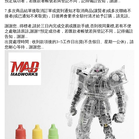
預定成功者，若匯款者帳號若與登記不同，記得備註告知，謝謝...
7.多次商品結單後取消訂單或貨到通知才取消商品(讓賢者)或多次聯絡不
接者(或已通知不來取貨)，日後將會要求全額付清才給予訂購，請見諒。
謝謝您...得標者,請於三日內完成交易或匯款手續,否則視同棄標,若有不便
之處敬請原諒,謝謝!!預定成功者，若匯款者帳號若與登記不同，記得備註
告知，謝謝...
出貨處理時間 : 收到款項後的3~5工作日出貨(不含假日、星期一公休)，請
您耐心等待，謝謝您...