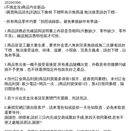
20260306.
(不挑盒況)商品均全新品-
~購買商品請先詳讀以下條例 下標即表示無異議 無法接受請勿下標~
~所有商品零件均要『拍照或錄影』避免事後缺件有爭議~
1.商品請務必先確認與說明書上內容是否相同(片數缺少、零件缺少、零件
不良)，確認無誤透明包裝才可拆。
2.商品皆是工廠大量生產，要求外盒需八角刺完美無損或無二次膠者請勿
下標，無法接受溢色、掉漆、溢膠、小瑕疵，完美主義者，請勿下標，以
免有爭議。
3.商品售出後一概不接受退換貨.所有產品隨機出貨，外觀若有些微髒圬破
損不予更換，也不得選擇指定外包裝良好之產品。
4.預付訂金商品到貨(商品到貨最多保留1個月，超過視同棄標)、未付訂金
商品到貨- 最少電話+簡訊一次，(商品到貨保留3日，第4日視同棄標，隔
日開放售出)。
5.若十分在意盒況者請至實體門市選購。尚請見諒。
6.麻煩官網訂購自取客戶，請來電告知或提前一天告知取貨，必免來取貨
還要等待。
謝謝您...得標者,請於三日內完成交易或匯款手續,第四天視同棄標,若有不
便之處敬請原諒,謝謝!!