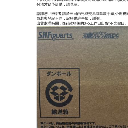
付清才給予訂購，請見諒。
謝謝您...得標者,請於三日內完成交易或匯款手續,否則
號若與登記不同，記得備註告知，謝謝...
出貨處理時間 : 收到款項後的3~5工作日出貨(不含假日