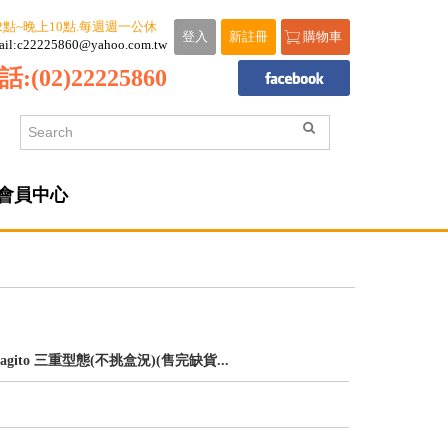
2點~晚上10點.每週週一公休
登入
新註冊
購物車
ail:c22225860@yahoo.com.tw
話:
(02)22225860
會員中心
 agito 三重型態(不挑盒況)(售完缺貨...