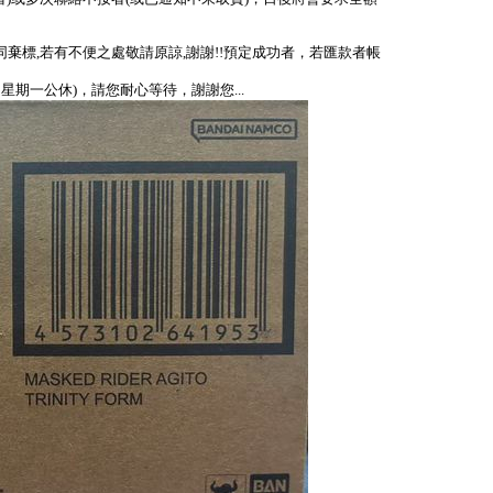
視同棄標,若有不便之處敬請原諒,謝謝!!預定成功者，若匯款者帳
、星期一公休)，請您耐心等待，謝謝您...