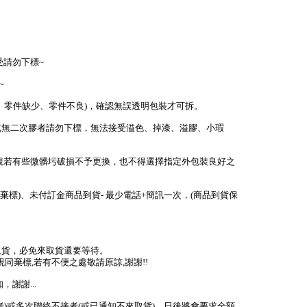
受請勿下標~
~
少、零件缺少、零件不良)，確認無誤透明包裝才可拆。
或無二次膠者請勿下標，無法接受溢色、掉漆、溢膠、小瑕
外觀若有些微髒圬破損不予更換，也不得選擇指定外包裝良好之
棄標)、未付訂金商品到貨- 最少電話+簡訊一次，(商品到貨保
取貨，必免來取貨還要等待。
視同棄標,若有不便之處敬請原諒,謝謝!!
謝謝...
者)或多次聯絡不接者(或已通知不來取貨)，日後將會要求全額