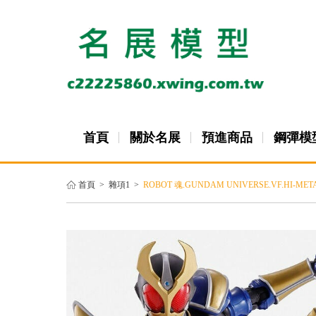
首頁
關於名展
預進商品
鋼彈模
首頁
>
雜項1
>
ROBOT 魂.GUNDAM UNIVERSE.VF.HI-META