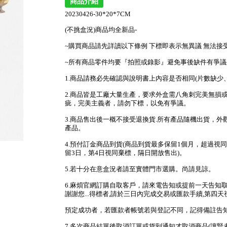
商品介紹
20230426-30*20*7CM
(不挑盒況)商品均全新品-
~購買商品請先詳讀以下條例 下標即表示無異議 無法接
~所有商品零件均要『拍照或錄影』避免事後缺件有爭議
1.商品請務必先確認與說明書上內容是否相同(片數缺
2.商品皆是工廠大量生產，要求外盒需八角刺完美無損
疵，完美主義者，請勿下標，以免有爭議。
3.商品售出後一概不接受退換貨.所有產品隨機出貨，
產品。
4.預付訂金商品到貨(商品到貨最多保留1個月，超過視同
留3日，第4日視同棄標，隔日開放售出)。
5.若十分在意盒況者請至實體門市選購。尚請見諒。
6.麻煩官網訂購自取客戶，請來電告知或提前一天告知
謝謝您...得標者,請於三日內完成交易或匯款手續,第四天
預定成功者，若匯款者帳號若與登記不同，記得備註告知，
7.多次商品結單後取消訂單或貨到通知才取消商品(讓賢