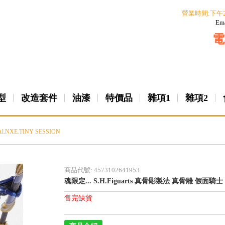
營業時間:下午
Em
電
型
改造套件
油漆
特價品
雜項1
雜項2
l.NXE.TINY SESSION
商品代號: 4573102641953
魂限定... S.H.Figuarts 真骨彫製法 真骨雕 假面騎士
售完缺貨