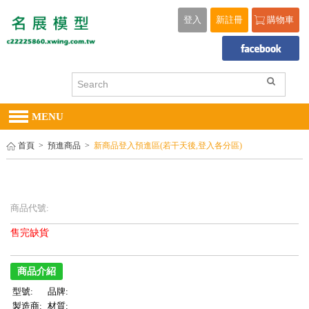
登入
新註冊
購物車
MENU
首頁
>
預進商品
>
新商品登入預進區(若干天後,登入各分區)
商品代號:
售完缺貨
商品介紹
型號:
品牌:
製造商:
材質: