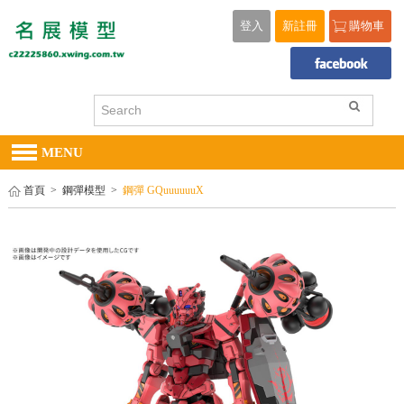
登入
新註冊
購物車
MENU
首頁
>
鋼彈模型
>
鋼彈 GQuuuuuuX