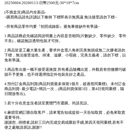
20250604.20260113-日幣2500元-30*19*7cm
(不挑盒況)商品均全新品-
~購買商品請先詳讀以下條例 下標即表示無異議 無法接受請勿下標~
~所有商品零件均要『拍照或錄影』避免事後缺件有爭議~
1.商品請務必先確認與說明書上內容是否相同(片數缺少、零件缺少、零件
不良)，確認無誤透明包裝才可拆。
2.商品皆是工廠大量生產，要求外盒需八角刺完美無損或無二次膠者請勿
下標，無法接受溢色、掉漆、溢膠、小瑕疵，完美主義者，請勿下標，以
免有爭議。
3.商品售出後一概不接受退換貨.所有產品隨機出貨，外觀若有些微髒圬破
損不予更換，也不得選擇指定外包裝良好之產品。
4.預付訂金商品到貨(商品到貨最多保留1個月，超過視同棄標)、未付訂金
商品到貨- 最少電話+簡訊一次，(商品到貨保留3日，第4日視同棄標，隔
日開放售出)。
5.若十分在意盒況者請至實體門市選購。尚請見諒。
6.麻煩官網訂購自取客戶，請來電告知或提前一天告知取貨，必免來取貨
還要等待。
謝謝您...得標者,請於三日內完成交易或匯款手續,第四天視同棄標,若有不
便之處敬請原諒,謝謝!!