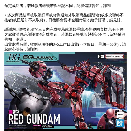
預定成功者，若匯款者帳號若與登記不同，記得備註告知，謝謝...
7.多次商品結單後取消訂單或貨到通知才取消商品(讓賢者)或多次聯絡不
接者(或已通知不來取貨)，日後將會要求全額付清才給予訂購，請見諒。
謝謝您...得標者,請於三日內完成交易或匯款手續,否則視同棄標,若有不便
之處敬請原諒,謝謝!!預定成功者，若匯款者帳號若與登記不同，記得備註
告知，謝謝...
出貨處理時間 : 收到款項後的3~5工作日出貨(不含假日、星期一公休)，請
您耐心等待，謝謝您...