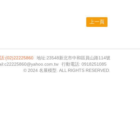
上一頁
話:(02)22225860
地址:23548新北市中和區員山路114號
il:c22225860@yahoo.com.tw
行動電話: 0918251085
© 2024 名展模型. ALL RIGHTS RESERVED.