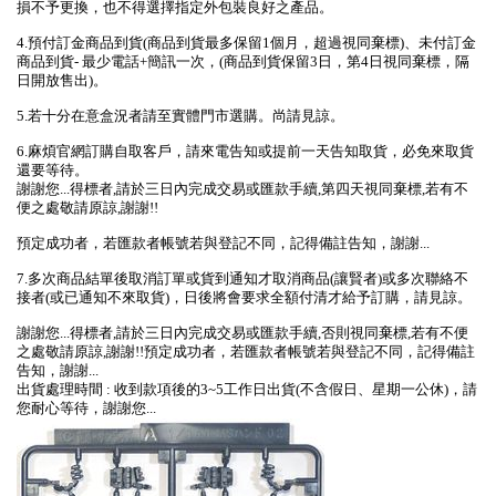
損不予更換，也不得選擇指定外包裝良好之產品。
4.預付訂金商品到貨(商品到貨最多保留1個月，超過視同棄標)、未付訂金
商品到貨- 最少電話+簡訊一次，(商品到貨保留3日，第4日視同棄標，隔
日開放售出)。
5.若十分在意盒況者請至實體門市選購。尚請見諒。
6.麻煩官網訂購自取客戶，請來電告知或提前一天告知取貨，必免來取貨
還要等待。
謝謝您...得標者,請於三日內完成交易或匯款手續,第四天視同棄標,若有不
便之處敬請原諒,謝謝!!
預定成功者，若匯款者帳號若與登記不同，記得備註告知，謝謝...
7.多次商品結單後取消訂單或貨到通知才取消商品(讓賢者)或多次聯絡不
接者(或已通知不來取貨)，日後將會要求全額付清才給予訂購，請見諒。
謝謝您...得標者,請於三日內完成交易或匯款手續,否則視同棄標,若有不便
之處敬請原諒,謝謝!!預定成功者，若匯款者帳號若與登記不同，記得備註
告知，謝謝...
出貨處理時間 : 收到款項後的3~5工作日出貨(不含假日、星期一公休)，請
您耐心等待，謝謝您...