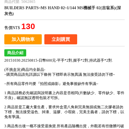
商品代號: 5062865
BUILDERS PARTS~MS HAND 02~1/144 MS機械手 02(吉翁系)(深
灰色)
130
售價NT$
加入購物車
立刻購買
商品介紹
20151030.20250815-日幣600元-平手*2對,握手*2對,持武器手*2對.
(不挑盒況)商品均全新品-
~購買商品請先詳讀以下條例 下標即表示無異議 無法接受請勿下標~
~所有商品零件均要『拍照或錄影』避免事後缺件有爭議~
1.商品請務必先確認與說明書上內容是否相同(片數缺少、零件缺少、零件
不良)，確認無誤透明包裝才可拆。
2.商品皆是工廠大量生產，要求外盒需八角刺完美無損或無二次膠者請勿
下標，無法接受溢色、掉漆、溢膠、小瑕疵，完美主義者，請勿下標，以
免有爭議。
3.商品售出後一概不接受退換貨.所有產品隨機出貨，外觀若有些微髒圬破