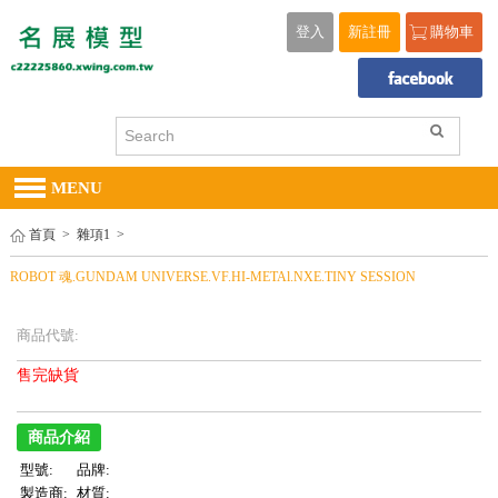
登入
新註冊
購物車
MENU
首頁
>
雜項1
>
ROBOT 魂.GUNDAM UNIVERSE.VF.HI-METAl.NXE.TINY SESSION
商品代號:
售完缺貨
商品介紹
型號:
品牌:
製造商:
材質: