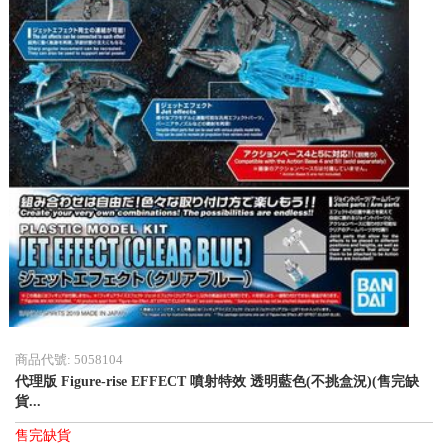
商品代號: 5058104
代理版 Figure-rise EFFECT 噴射特效 透明藍色(不挑盒況)(售完缺
貨...
售完缺貨