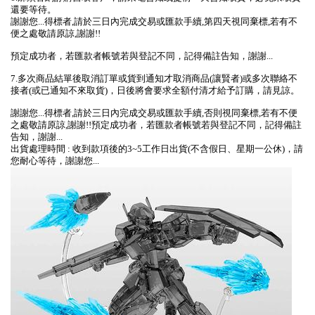
還要等待。
謝謝您...得標者,請於三日內完成交易或匯款手續,第四天視同棄標,若有不
便之處敬請原諒,謝謝!!
預定成功者，若匯款者帳號若與登記不同，記得備註告知，謝謝...
7.多次商品結單後取消訂單或貨到通知才取消商品(讓賢者)或多次聯絡不
接者(或已通知不來取貨)，日後將會要求全額付清才給予訂購，請見諒。
謝謝您...得標者,請於三日內完成交易或匯款手續,否則視同棄標,若有不便
之處敬請原諒,謝謝!!預定成功者，若匯款者帳號若與登記不同，記得備註
告知，謝謝...
出貨處理時間 : 收到款項後的3~5工作日出貨(不含假日、星期一公休)，請
您耐心等待，謝謝您...