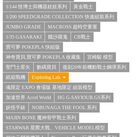
1/144 怪博士與機器娃娃系列
黃金戰士
1/200 SPEEDGRADE COLLECTION 快速組裝系列
JUMBO GRADE
MACROSS 超時空要塞
1/35 GASARAKI
餓沙羅鬼
CB戰士
寶可夢 POKEPLA 快組版
神奇寶貝,寶可夢 POKEPLA 收藏集
宮崎駿 模型
聖鬥士星矢
數碼寶貝
復刻20年前機動戰士鋼彈系列
紙箱戰機
Exploring Lab.
魂限定 EXPO 會場版 基地限定 組裝模型
加速世界 Accel World
HG G-SAVIOUR.GS系列
妖怪手錶
NOBUNAGA THE FOOL 系列
MAJIN BONE 魔神骨甲戰士系列
STARWAR 星際大戰、VEHICLE MODEL模型