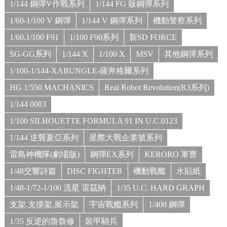
1/144 鋼彈V作戰系列
1/144 FG 版鋼彈系列
1/60-1/100 V 鋼彈
1/144 V 鋼彈系列
機動警察系列
1/60.1/100 F91
1/100 F90系列
新SD FORCE
SG-GG系列
1/144 X
1/100 X
MSV
其他鋼彈系列
1/100-1/144-XABUNGLE-薩奔格爾系列
HG 1/550 MACHANICS
Real Robot Revolution(R3系列)
1/144 0083
1/100 SILHOUETTE FORMULA 91 IN U.C.0123
1/144 逆襲夏亞系列
星際大戰企業號系列
雷鳥神機隊(劇場版)
鋼彈EX系列
KERORO 軍曹
1/48交響詩篇
DISC FIGHTER
機動戰艦
水貼紙
1/48-1/72-1/100 流星 雷茲納
1/35 U.C. HARD GRAPH
支架.支撐架.展示架
宇宙戰艦系列
1/400 鋼彈
1/35 反逆的魯魯修
裝甲騎兵