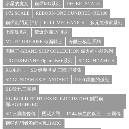
水星的魔女
鋼彈MG系列
1/60 BIG SCALE
1/72 SCALE
REBORN-ONE HUNDRED~RE/100
鋼彈創鬥元宇宙
FULL MECHANICS
多元製作家系列
七龍珠系列
驚爆危機 IV 系列
MG-FIGURE RISE-假面騎士
海賊王模型系列
海賊王-GRAND SHIP COLLECTION 偉大的小船系列
TIGER&BUNNY.Figure-rise 6系列
SD GUNDAM CS
RG系列...
SD 鋼彈世界 三國 群英集
SD GUNDAM EX-STANDARD
1/100 鐵血的孤兒
BB戰士.三國傳
HG-BUILD FIGHTERS.BUILD CUSTOM.創鬥鋼
彈.HGBF.HGBC
SD 三國創傑傳
櫻花大戰
1/144 鐵血的孤兒
三國傳
鋼彈創鬥者潛網大戰.HARO