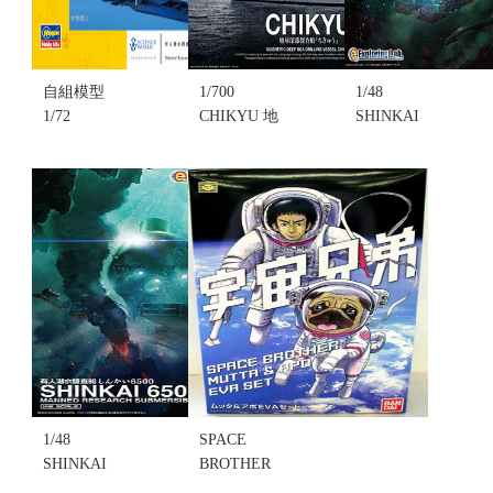
自組模型
1/700
1/48
1/72
CHIKYU 地
SHINKAI
SHINKAI
球深部探查
6500 有人潛
6500 有人潛
船
水調查船 深
水調查船 深
CHIKYU(不
海 6500(推進
海 6500
挑盒況)(售完
器改造型)(不
SW01
缺貨...
挑盒況)(售完
54001(不挑
售價:0
缺貨...
盒況)(售完缺
售價:0
貨...
售價:0
1/48
SPACE
SHINKAI
BROTHER
6500 有人潛
MUTTA &