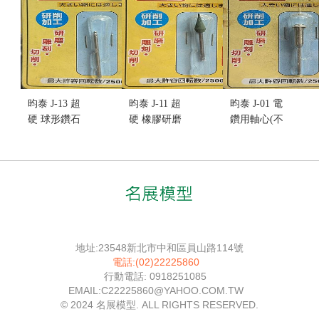
昀泰 J-13 超
昀泰 J-11 超
昀泰 J-01 電
硬 球形鑽石
硬 橡膠研磨
鑽用軸心(不
磨棒(不挑盒
輪 (砲彈型)
挑盒況)
況)
(不挑盒況)
售價:50
售價:55
售價:55
地址:23548新北市中和區員山路114號
電話:(02)22225860
行動電話: 0918251085
EMAIL:C22225860@YAHOO.COM.TW
© 2024 名展模型. ALL RIGHTS RESERVED.