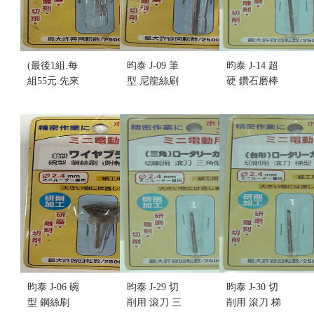
(最後1組.每
昀泰 J-09 筆
昀泰 J-14 超
組55元.先來
型 尼龍絲刷
硬 鑽石磨棒
電詢問)昀泰
輪 (附軸) (不
球形(大)
J-17 超硬 鑽
挑盒況)
售價:55
石磨棒 三角
售價:55
形 (細) (不挑
盒況)
售價:0
昀泰 J-06 碗
昀泰 J-29 切
昀泰 J-30 切
型 鋼絲刷
削用 滾刀 三
削用 滾刀 梯