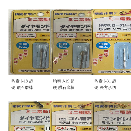
(附軸) (不挑
角型(小) (不
型 (不挑盒
盒況)
挑盒況)
況)
售價:70
售價:70
售價:70
昀泰 J-18 超
昀泰 J-19 超
昀泰 J-31 超
硬 鑽石磨棒
硬 鑽石磨棒
硬 長方形切
三角形 (粗)
(砲彈型) (不
削滾刀(不挑
(不挑盒況)
挑盒況)
盒況)
售價:55
售價:55
售價:55