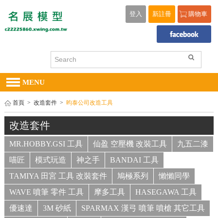
登入
新註冊
購物車
MENU
首頁
>
改造套件
>
昀泰公司改造工具
改造套件
MR.HOBBY.GSI 工具
仙盈 空壓機 改裝工具
九五二漆
喵匠
模式玩造
神之手
BANDAI 工具
TAMIYA 田宮 工具 改裝套件
鳩極系列
懶懶同學
WAVE 噴筆 零件 工具
摩多工具
HASEGAWA 工具
優速達
3M 砂紙
SPARMAX 漢弓 噴筆 噴槍 其它工具