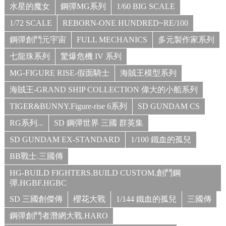
水星的魔女
鋼彈MG系列
1/60 BIG SCALE
1/72 SCALE
REBORN-ONE HUNDRED~RE/100
鋼彈創鬥元宇宙
FULL MECHANICS
多元製作家系列
七龍珠系列
驚爆危機 IV 系列
MG-FIGURE RISE-假面騎士
海賊王模型系列
海賊王-GRAND SHIP COLLECTION 偉大的小船系列
TIGER&BUNNY.Figure-rise 6系列
SD GUNDAM CS
RG系列...
SD 鋼彈世界 三國 群英集
SD GUNDAM EX-STANDARD
1/100 鐵血的孤兒
BB戰士.三國傳
HG-BUILD FIGHTERS.BUILD CUSTOM.創鬥鋼
彈.HGBF.HGBC
SD 三國創傑傳
櫻花大戰
1/144 鐵血的孤兒
三國傳
鋼彈創鬥者潛網大戰.HARO