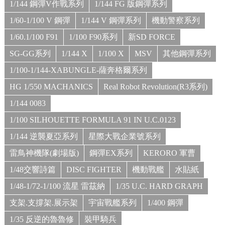
1/144 鋼彈V作戰系列
1/144 FG 版鋼彈系列
1/60-1/100 V 鋼彈
1/144 V 鋼彈系列
機動警察系列
1/60.1/100 F91
1/100 F90系列
新SD FORCE
SG-GG系列
1/144 X
1/100 X
MSV
其他鋼彈系列
1/100-1/144-XABUNGLE-薩奔格爾系列
HG 1/550 MACHANICS
Real Robot Revolution(R3系列)
1/144 0083
1/100 SILHOUETTE FORMULA 91 IN U.C.0123
1/144 逆襲夏亞系列
星際大戰企業號系列
雷鳥神機隊(劇場版)
鋼彈EX系列
KERORO 軍曹
1/48交響詩篇
DISC FIGHTER
機動戰艦
水貼紙
1/48-1/72-1/100 流星 雷茲納
1/35 U.C. HARD GRAPH
支架.支撐架.展示架
宇宙戰艦系列
1/400 鋼彈
1/35 反逆的魯魯修
裝甲騎兵