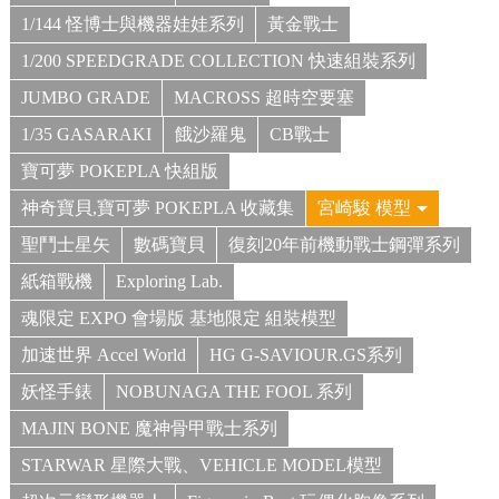
1/144 怪博士與機器娃娃系列
黃金戰士
1/200 SPEEDGRADE COLLECTION 快速組裝系列
JUMBO GRADE
MACROSS 超時空要塞
1/35 GASARAKI
餓沙羅鬼
CB戰士
寶可夢 POKEPLA 快組版
神奇寶貝,寶可夢 POKEPLA 收藏集
宮崎駿 模型
聖鬥士星矢
數碼寶貝
復刻20年前機動戰士鋼彈系列
紙箱戰機
Exploring Lab.
魂限定 EXPO 會場版 基地限定 組裝模型
加速世界 Accel World
HG G-SAVIOUR.GS系列
妖怪手錶
NOBUNAGA THE FOOL 系列
MAJIN BONE 魔神骨甲戰士系列
STARWAR 星際大戰、VEHICLE MODEL模型