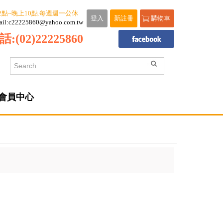
2點~晚上10點.每週週一公休
登入
新註冊
購物車
ail:c22225860@yahoo.com.tw
話:
(02)22225860
會員中心