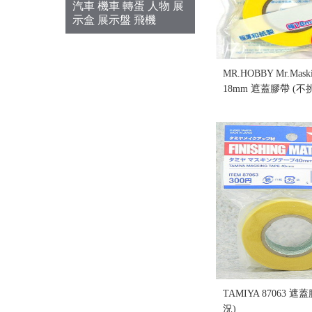
汽車 機車 轉蛋 人物 展
示盒 展示盤 飛機
MR.HOBBY Mr.Maski
18mm 遮蓋膠帶 (不
售價:55
TAMIYA 87063 遮
況)