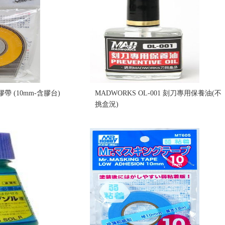
蓋膠帶 (10mm-含膠台)
MADWORKS OL-001 刻刀專用保養油(不
挑盒況)
售價:80