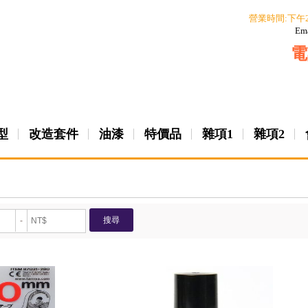
營業時間:下午
Em
電
型
改造套件
油漆
特價品
雜項1
雜項2
搜尋
-