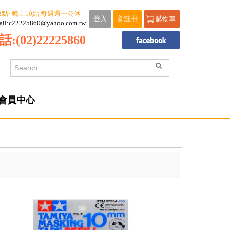
2點~晚上10點.每週週一公休
登入
新註冊
購物車
ail:c22225860@yahoo.com.tw
話:
(02)22225860
會員中心