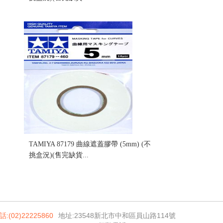
售價:0
TAMIYA 87179 曲線遮蓋膠帶 (5mm) (不
挑盒況)(售完缺貨...
售價:0
話:(02)22225860
地址:23548新北市中和區員山路114號