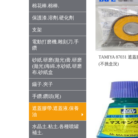
棉花棒.棉棒.
保護漆.溶劑.硬化劑
支架
電動打磨機.雕刻刀.手
鑽
TAMIYA 87031 遮
砂紙.研磨(拋光)膏.研磨
(不挑盒況)
(拋光)海綿.水砂紙.研磨
售價:90
布.砂紙盒
鑷子.夾子
手鑽.鑽頭(尾)
遮蓋膠帶.遮蓋液.保養
油
水晶土.粘土.各種噴罐
補土.