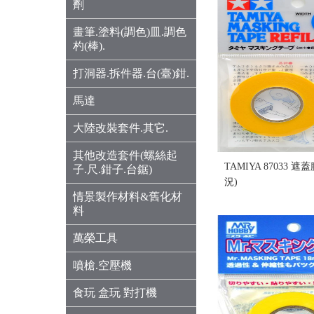
劑
畫筆.塗料(調色)皿.調色
杓(棒).
打洞器.拆件器.台(臺)鉗.
馬達
大陸改裝套件.其它.
其他改造套件(螺絲起
TAMIYA 87033 遮
子.尺.鉗子.台鋸)
況)
情景製作材料&舊化材
售價:50
料
萬榮工具
噴槍.空壓機
食玩 盒玩 對打機