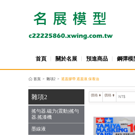
首頁
關於名展
預進商品
鋼彈模
首頁
>
雜項2
>
遮蓋膠帶.遮蓋液.保養油
價格
價格
雜項2
搖勻器.磁力(震動)搖勻
器.搖漆機
墨線液