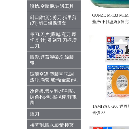
噴槍.空壓機.週邊工具
GUNZE M-133 Mr.
斜口鉗(剪).剪刀.指甲剪
蓋液(不挑盒況)(售完缺
(刀).斜口鉗保護套
售價:0
筆刀.刀片(鷹嘴.寬刀.厚
切.刻針).雕刻刀.刀柄.美
工刀.
膠帶.遮蓋膠帶.刻線膠
帶.
玻璃空罐.塑膠空瓶.調
漆瓶.滴管.玻璃(金屬)球.
改造板.管材料.切割墊.
調色杓(棒).擦拭棒.靜電
刷
TAMIYA 87206 遮
售價:85
銼刀
接著劑.膠水.瞬間接著