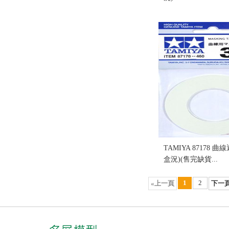
售價:130
TAMIYA 87178 
盒況)(售完缺貨...
售價:0
1
2
«上一頁
下一頁