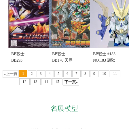
售價:0
BB戰士
BB戰士
BB戰士 #183
BB293
BB176 天界
NO.183 頑馱
STRIKE
武將戰刃丸
無流星王(不
NOIR 漆黑攻
(不挑盒況)
挑盒況)(售完
1
2
3
4
5
6
7
8
9
10
11
«上一頁
擊鋼彈(不挑
(售完缺貨...
缺貨...
12
13
14
15
下一頁»
盒況)(售完缺
售價:0
售價:0
貨...
售價:0