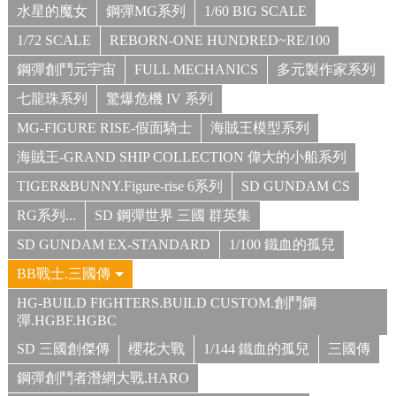
水星的魔女
鋼彈MG系列
1/60 BIG SCALE
1/72 SCALE
REBORN-ONE HUNDRED~RE/100
鋼彈創鬥元宇宙
FULL MECHANICS
多元製作家系列
七龍珠系列
驚爆危機 IV 系列
MG-FIGURE RISE-假面騎士
海賊王模型系列
海賊王-GRAND SHIP COLLECTION 偉大的小船系列
TIGER&BUNNY.Figure-rise 6系列
SD GUNDAM CS
RG系列...
SD 鋼彈世界 三國 群英集
SD GUNDAM EX-STANDARD
1/100 鐵血的孤兒
BB戰士.三國傳
HG-BUILD FIGHTERS.BUILD CUSTOM.創鬥鋼
彈.HGBF.HGBC
SD 三國創傑傳
櫻花大戰
1/144 鐵血的孤兒
三國傳
鋼彈創鬥者潛網大戰.HARO