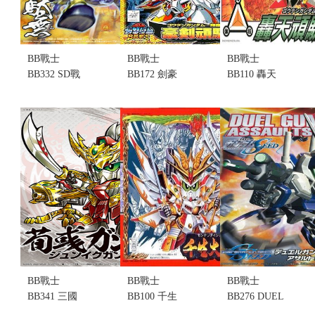
BB戰士
BB戰士
BB戰士
BB332 SD戰
BB172 劍豪
BB110 轟天
國傳 武神降
頑馱無(不挑
頑馱無 (不挑
臨編 上杉謙
盒況)
盒況)(售完缺
信頑馱無 (不
售價:230
貨...
挑盒況)
售價:0
售價:160
BB戰士
BB戰士
BB戰士
BB341 三國
BB100 千生
BB276 DUEL
傳 武勇激鬥
大將軍 (不挑
ASSAULTSHROUO