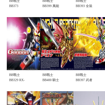
BB戰士
BB戰士
BB戰士
BB373
BB399 萬能
BB393 全裝
MUSHA 武者
騎士鋼彈 (不
甲型騎士鋼
頑馱無鋼彈
挑盒況)
彈 (不挑盒
(不挑盒況)
售價:435
況)
售價:300
售價:360
BB戰士
BB戰士
BB戰士
BB329 RX-
BB400 騎士
BB397 武者
78-2 初代鋼
光之聖龍 (不
飛驅鳥(不挑
彈 30周年紀
挑盒況)
盒況)(售完缺
念(不挑盒況)
售價:690
貨...
(售完缺貨...
售價:0