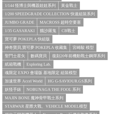
1/144 怪博士與機器娃娃系列
黃金戰士
1/200 SPEEDGRADE COLLECTION 快速組裝系列
JUMBO GRADE
MACROSS 超時空要塞
1/35 GASARAKI
餓沙羅鬼
CB戰士
寶可夢 POKEPLA 快組版
神奇寶貝,寶可夢 POKEPLA 收藏集
宮崎駿 模型
聖鬥士星矢
數碼寶貝
復刻20年前機動戰士鋼彈系列
紙箱戰機
Exploring Lab.
魂限定 EXPO 會場版 基地限定 組裝模型
加速世界 Accel World
HG G-SAVIOUR.GS系列
妖怪手錶
NOBUNAGA THE FOOL 系列
MAJIN BONE 魔神骨甲戰士系列
STARWAR 星際大戰、VEHICLE MODEL模型