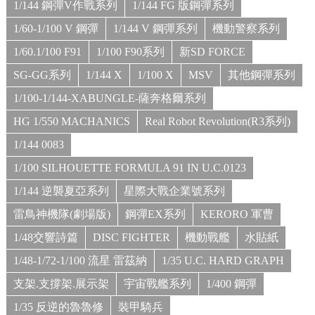
1/144 鋼彈V作戰系列
1/144 FG 版鋼彈系列
1/60-1/100 V 鋼彈
1/144 V 鋼彈系列
機動警察系列
1/60.1/100 F91
1/100 F90系列
新SD FORCE
SG-GG系列
1/144 X
1/100 X
MSV
其他鋼彈系列
1/100-1/144-XABUNGLE-薩奔格爾系列
HG 1/550 MACHANICS
Real Robot Revolution(R3系列)
1/144 0083
1/100 SILHOUETTE FORMULA 91 IN U.C.0123
1/144 逆襲夏亞系列
星際大戰企業號系列
雷鳥神機隊(劇場版)
鋼彈EX系列
KERORO 軍曹
1/48交響詩篇
DISC FIGHTER
機動戰艦
水貼紙
1/48-1/72-1/100 流星 雷茲納
1/35 U.C. HARD GRAPH
支架.支撐架.展示架
宇宙戰艦系列
1/400 鋼彈
1/35 反逆的魯魯修
裝甲騎兵