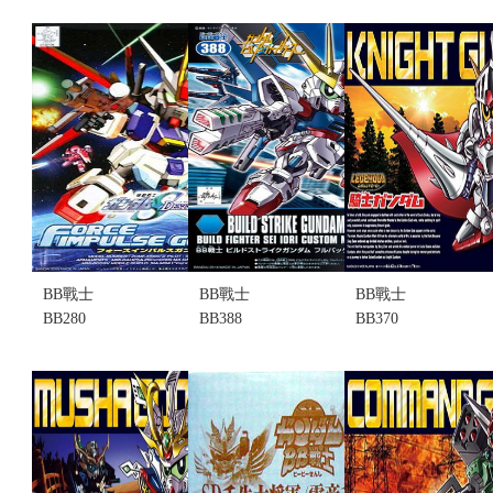
錄 荀彧 (不
盒況)
決鬥 (不挑盒
挑盒況)(售完
售價:240
況)(售完缺
缺貨.......
貨...
售價:0
售價:0
BB戰士
BB戰士
BB戰士
BB280
BB388
BB370
FORCE
BUILD
KNIGHT 騎
IMPULSE 威
STRIKE
士鋼彈 (不挑
力脈衝鋼彈
FULL
盒況)(售完缺
(不挑盒況)
PACKAGE
貨...
(售完缺貨...
全裝備型製
售價:0
售價:0
作攻擊鋼彈
(不挑盒況)