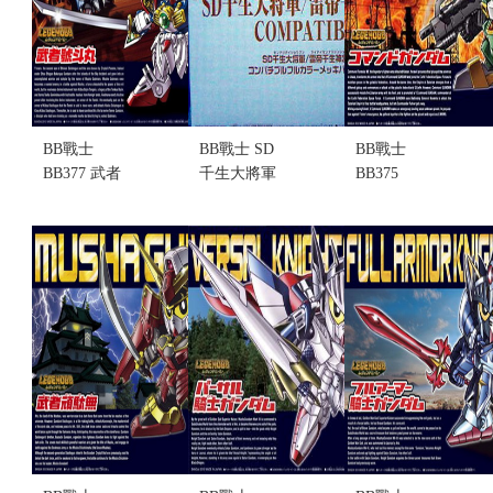
(售完缺貨...
售價:0
BB戰士
BB戰士 SD
BB戰士
BB377 武者
千生大將軍
BB375
號斗(不挑盒
雷帝千生神
COMMAND
況)(售完缺
將軍 會場限
指揮官鋼彈
貨...
定版(全部電
(不挑盒況)
售價:0
鍍塗裝)(不挑
售價:300
盒況)(售完缺
貨...
售價:0