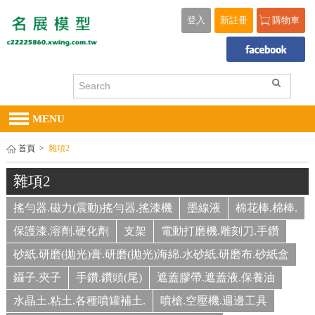
登入
新註冊
購物車
MENU
首頁
>
雜項2
雜項2
搖勻器.磁力(震動)搖勻器.搖漆機
墨線液
棉花棒.棉棒.
保護漆.溶劑.硬化劑
支架
電動打磨機.雕刻刀.手鑽
砂紙.研磨(拋光)膏.研磨(拋光)海綿.水砂紙.研磨布.砂紙盒
鑷子.夾子
手鑽.鑽頭(尾)
遮蓋膠帶.遮蓋液.保養油
水晶土.粘土.各種噴罐補土.
噴槍.空壓機.週邊工具