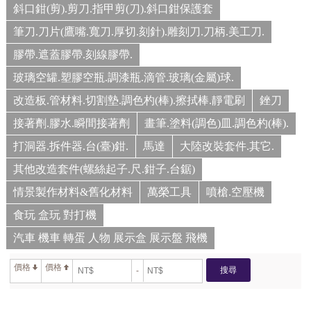
斜口鉗(剪).剪刀.指甲剪(刀).斜口鉗保護套
筆刀.刀片(鷹嘴.寬刀.厚切.刻針).雕刻刀.刀柄.美工刀.
膠帶.遮蓋膠帶.刻線膠帶.
玻璃空罐.塑膠空瓶.調漆瓶.滴管.玻璃(金屬)球.
改造板.管材料.切割墊.調色杓(棒).擦拭棒.靜電刷
銼刀
接著劑.膠水.瞬間接著劑
畫筆.塗料(調色)皿.調色杓(棒).
打洞器.拆件器.台(臺)鉗.
馬達
大陸改裝套件.其它.
其他改造套件(螺絲起子.尺.鉗子.台鋸)
情景製作材料&舊化材料
萬榮工具
噴槍.空壓機
食玩 盒玩 對打機
汽車 機車 轉蛋 人物 展示盒 展示盤 飛機
價格
價格
搜尋
-