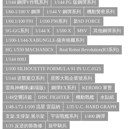
1/144 鋼彈V作戰系列
1/144 FG 版鋼彈系列
1/60-1/100 V 鋼彈
1/144 V 鋼彈系列
機動警察系列
1/60.1/100 F91
1/100 F90系列
新SD FORCE
SG-GG系列
1/144 X
1/100 X
MSV
其他鋼彈系列
1/100-1/144-XABUNGLE-薩奔格爾系列
HG 1/550 MACHANICS
Real Robot Revolution(R3系列)
1/144 0083
1/100 SILHOUETTE FORMULA 91 IN U.C.0123
1/144 逆襲夏亞系列
星際大戰企業號系列
雷鳥神機隊(劇場版)
鋼彈EX系列
KERORO 軍曹
1/48交響詩篇
DISC FIGHTER
機動戰艦
水貼紙
1/48-1/72-1/100 流星 雷茲納
1/35 U.C. HARD GRAPH
支架.支撐架.展示架
宇宙戰艦系列
1/400 鋼彈
1/35 反逆的魯魯修
裝甲騎兵