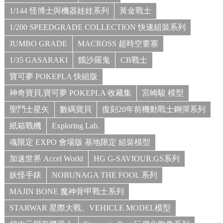
1/144 怪博士與機器娃娃系列
黃金戰士
1/200 SPEEDGRADE COLLECTION 快速組裝系列
JUMBO GRADE
MACROSS 超時空要塞
1/35 GASARAKI
餓沙羅鬼
CB戰士
寶可夢 POKEPLA 快組版
神奇寶貝,寶可夢 POKEPLA 收藏集
宮崎駿 模型
聖鬥士星矢
數碼寶貝
復刻20年前機動戰士鋼彈系列
紙箱戰機
Exploring Lab.
魂限定 EXPO 會場版 基地限定 組裝模型
加速世界 Accel World
HG G-SAVIOUR.GS系列
妖怪手錶
NOBUNAGA THE FOOL 系列
MAJIN BONE 魔神骨甲戰士系列
STARWAR 星際大戰、VEHICLE MODEL模型