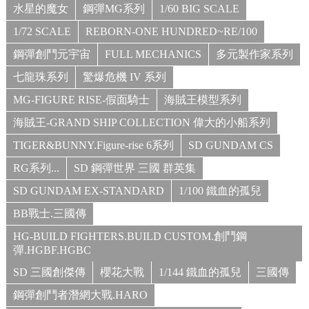
水星的魔女
鋼彈MG系列
1/60 BIG SCALE
1/72 SCALE
REBORN-ONE HUNDRED~RE/100
鋼彈創鬥元宇宙
FULL MECHANICS
多元製作家系列
七龍珠系列
驚爆危機 IV 系列
MG-FIGURE RISE-假面騎士
海賊王模型系列
海賊王-GRAND SHIP COLLECTION 偉大的小船系列
TIGER&BUNNY.Figure-rise 6系列
SD GUNDAM CS
RG系列...
SD 鋼彈世界 三國 群英集
SD GUNDAM EX-STANDARD
1/100 鐵血的孤兒
BB戰士.三國傳
HG-BUILD FIGHTERS.BUILD CUSTOM.創鬥鋼
彈.HGBF.HGBC
SD 三國創傑傳
櫻花大戰
1/144 鐵血的孤兒
三國傳
鋼彈創鬥者潛網大戰.HARO