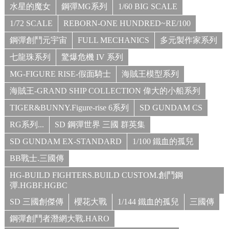
水星的魔女
鋼彈MG系列
1/60 BIG SCALE
1/72 SCALE
REBORN-ONE HUNDRED~RE/100
鋼彈創鬥元宇宙
FULL MECHANICS
多元製作家系列
七龍珠系列
驚爆危機 IV 系列
MG-FIGURE RISE-假面騎士
海賊王模型系列
海賊王-GRAND SHIP COLLECTION 偉大的小船系列
TIGER&BUNNY.Figure-rise 6系列
SD GUNDAM CS
RG系列...
SD 鋼彈世界 三國 群英集
SD GUNDAM EX-STANDARD
1/100 鐵血的孤兒
BB戰士.三國傳
HG-BUILD FIGHTERS.BUILD CUSTOM.創鬥鋼
彈.HGBF.HGBC
SD 三國創傑傳
櫻花大戰
1/144 鐵血的孤兒
三國傳
鋼彈創鬥者潛網大戰.HARO