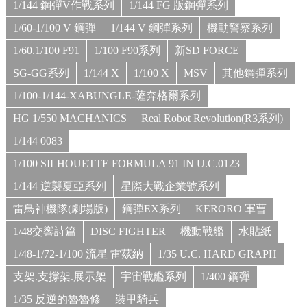
1/144 鋼彈V作戰系列
1/144 FG 版鋼彈系列
1/60-1/100 V 鋼彈
1/144 V 鋼彈系列
機動警察系列
1/60.1/100 F91
1/100 F90系列
新SD FORCE
SG-GG系列
1/144 X
1/100 X
MSV
其他鋼彈系列
1/100-1/144-XABUNGLE-薩奔格爾系列
HG 1/550 MACHANICS
Real Robot Revolution(R3系列)
1/144 0083
1/100 SILHOUETTE FORMULA 91 IN U.C.0123
1/144 逆襲夏亞系列
星際大戰企業號系列
雷鳥神機隊(劇場版)
鋼彈EX系列
KERORO 軍曹
1/48交響詩篇
DISC FIGHTER
機動戰艦
水貼紙
1/48-1/72-1/100 流星 雷茲納
1/35 U.C. HARD GRAPH
支架.支撐架.展示架
宇宙戰艦系列
1/400 鋼彈
1/35 反逆的魯魯修
裝甲騎兵