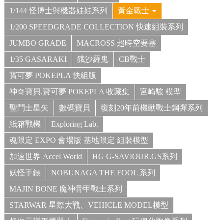
1/144 怪博士與機器娃娃系列
黃金戰士
1/200 SPEEDGRADE COLLECTION 快速組裝系列
JUMBO GRADE
MACROSS 超時空要塞
1/35 GASARAKI
餓沙羅鬼
CB戰士
寶可夢 POKEPLA 快組版
神奇寶貝,寶可夢 POKEPLA 收藏集
宮崎駿 模型
聖鬥士星矢
數碼寶貝
復刻20年前機動戰士鋼彈系列
紙箱戰機
Exploring Lab.
魂限定 EXPO 會場版 基地限定 組裝模型
加速世界 Accel World
HG G-SAVIOUR.GS系列
妖怪手錶
NOBUNAGA THE FOOL 系列
MAJIN BONE 魔神骨甲戰士系列
STARWAR 星際大戰、VEHICLE MODEL模型