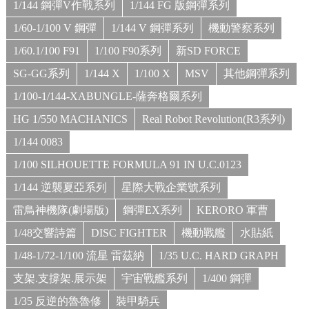
1/144 鋼彈V作戰系列
1/144 FG 版鋼彈系列
1/60-1/100 V 鋼彈
1/144 V 鋼彈系列
機動警察系列
1/60.1/100 F91
1/100 F90系列
新SD FORCE
SG-GG系列
1/144 X
1/100 X
MSV
其他鋼彈系列
1/100-1/144-XABUNGLE-薩奔格爾系列
HG 1/550 MACHANICS
Real Robot Revolution(R3系列)
1/144 0083
1/100 SILHOUETTE FORMULA 91 IN U.C.0123
1/144 逆襲夏亞系列
星際大戰企業號系列
雷鳥神機隊(劇場版)
鋼彈EX系列
KERORO 軍曹
1/48交響詩篇
DISC FIGHTER
機動戰艦
水貼紙
1/48-1/72-1/100 流星 雷茲納
1/35 U.C. HARD GRAPH
支架.支撐架.展示架
宇宙戰艦系列
1/400 鋼彈
1/35 反逆的魯魯修
裝甲騎兵