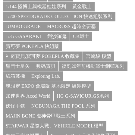
1/144 怪博士與機器娃娃系列
黃金戰士
1/200 SPEEDGRADE COLLECTION 快速組裝系列
JUMBO GRADE
MACROSS 超時空要塞
1/35 GASARAKI
餓沙羅鬼
CB戰士
寶可夢 POKEPLA 快組版
神奇寶貝,寶可夢 POKEPLA 收藏集
宮崎駿 模型
聖鬥士星矢
數碼寶貝
復刻20年前機動戰士鋼彈系列
紙箱戰機
Exploring Lab.
魂限定 EXPO 會場版 基地限定 組裝模型
加速世界 Accel World
HG G-SAVIOUR.GS系列
妖怪手錶
NOBUNAGA THE FOOL 系列
MAJIN BONE 魔神骨甲戰士系列
STARWAR 星際大戰、VEHICLE MODEL模型