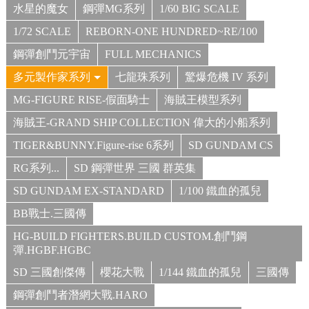
水星的魔女
鋼彈MG系列
1/60 BIG SCALE
1/72 SCALE
REBORN-ONE HUNDRED~RE/100
鋼彈創鬥元宇宙
FULL MECHANICS
多元製作家系列
七龍珠系列
驚爆危機 IV 系列
MG-FIGURE RISE-假面騎士
海賊王模型系列
海賊王-GRAND SHIP COLLECTION 偉大的小船系列
TIGER&BUNNY.Figure-rise 6系列
SD GUNDAM CS
RG系列...
SD 鋼彈世界 三國 群英集
SD GUNDAM EX-STANDARD
1/100 鐵血的孤兒
BB戰士.三國傳
HG-BUILD FIGHTERS.BUILD CUSTOM.創鬥鋼
彈.HGBF.HGBC
SD 三國創傑傳
櫻花大戰
1/144 鐵血的孤兒
三國傳
鋼彈創鬥者潛網大戰.HARO