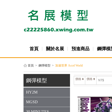
首頁
關於名展
預進商品
鋼彈模
首頁
>
鋼彈模型
>
加速世界 Accel World
價格
價格
鋼彈模型
HY2M
MGSD
30 MINUTES