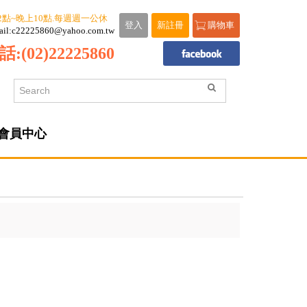
2點~晚上10點.每週週一公休
登入
新註冊
購物車
ail:c22225860@yahoo.com.tw
話:
(02)22225860
會員中心