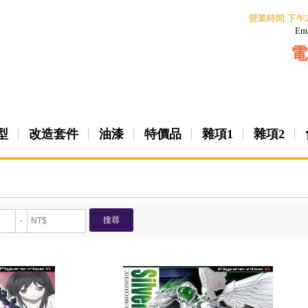
營業時間:下午
Em
電
型
改造套件
油漆
特價品
雜項1
雜項2
搜尋
-