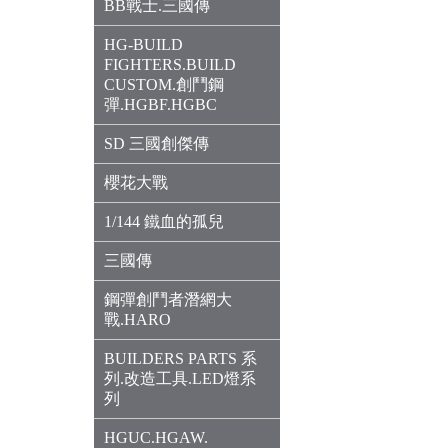
BB戰士.三國傳
HG-BUILD
FIGHTERS.BUILD
CUSTOM.創鬥鋼
彈.HGBF.HGBC
SD 三國創傑傳
櫻花大戰
1/144 鐵血的孤兒
三國傳
鋼彈創鬥者潛網大
戰.HARO
BUILDERS PARTS 系
列.改造工具.LED燈系
列
HGUC.HGAW.