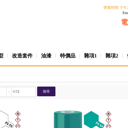
營業時間:下午
Em
電
型
改造套件
油漆
特價品
雜項1
雜項2
搜尋
-