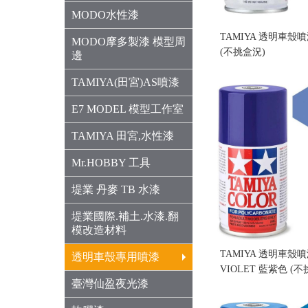
MODO水性漆
TAMIYA 透明車殼噴漆
MODO摩多製漆 模型周
(不挑盒況)
邊
售價:160
TAMIYA(田宮)AS噴漆
E7 MODEL 模型工作室
TAMIYA 田宮,水性漆
Mr.HOBBY 工具
堤業 丹麥 TB 水漆
堤業國際.補土.水漆.翻
模改造材料
TAMIYA 透明車殼噴漆 
透明車殼專用噴漆
VIOLET 藍紫色 (不
臺灣仙盈夜光漆
售價:160