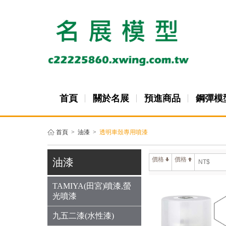
首頁
關於名展
預進商品
鋼彈模
首頁
>
油漆
>
透明車殼專用噴漆
價格
價格
油漆
TAMIYA(田宮)噴漆,螢
光噴漆
九五二漆(水性漆)