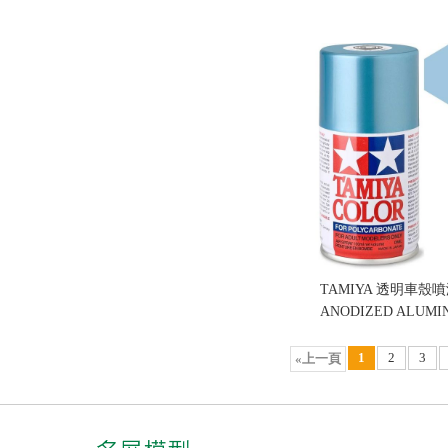
ALUMINUM 電鍍香
售價:270
TAMIYA 透明車殼噴漆 
ANODIZED ALUM
挑盒況)
售價:270
1
2
3
«上一頁