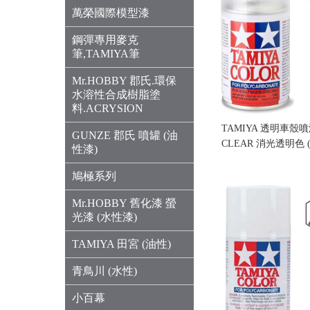
萬榮國際模型漆
鋼彈專用麥克
筆,TAMIYA筆
Mr.HOBBY 郡氏.環保
水溶性合成樹脂塗
料.ACRYSION
TAMIYA 透明車殼噴漆 
GUNZE 郡氏 噴罐 (油
CLEAR 消光透明色 
性漆)
售價:160
鳩極系列
Mr.HOBBY 舊化漆 螢
光漆 (水性漆)
TAMIYA 田宮 (油性)
青鳥川 (水性)
小百幕