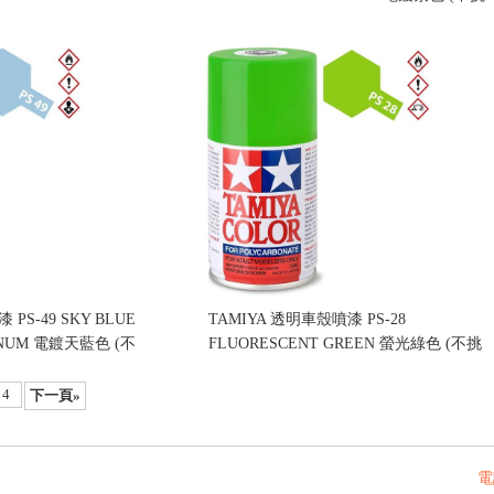
檳金 (不挑盒況)
盒況)
售價:260
PS-49 SKY BLUE
TAMIYA 透明車殼噴漆 PS-28
INUM 電鍍天藍色 (不
FLUORESCENT GREEN 螢光綠色 (不挑
盒況)
售價:160
4
下一頁»
電