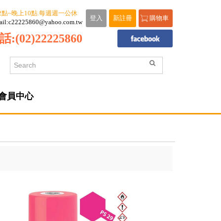
2點~晚上10點.每週週一公休
登入
新註冊
購物車
ail:c22225860@yahoo.com.tw
話:
(02)22225860
會員中心