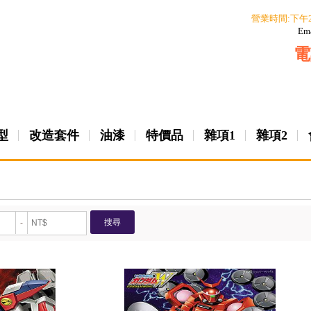
營業時間:下午
Em
電
型
改造套件
油漆
特價品
雜項1
雜項2
搜尋
-