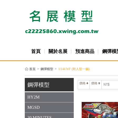
首頁
關於名展
預進商品
鋼彈模
首頁
>
鋼彈模型
>
1/144 WF (附人型一個)
價格
價格
鋼彈模型
HY2M
MGSD
30 MINUTES