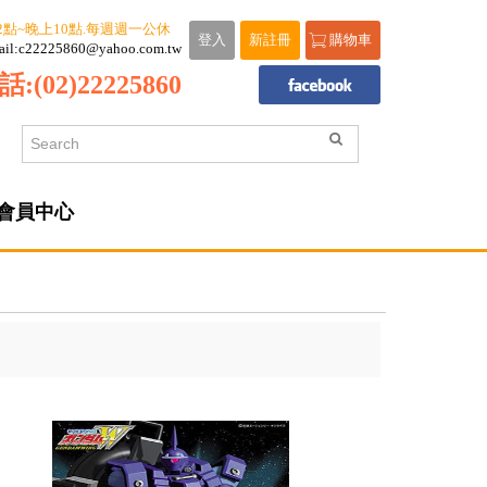
2點~晚上10點.每週週一公休
登入
新註冊
購物車
ail:c22225860@yahoo.com.tw
話:
(02)22225860
會員中心