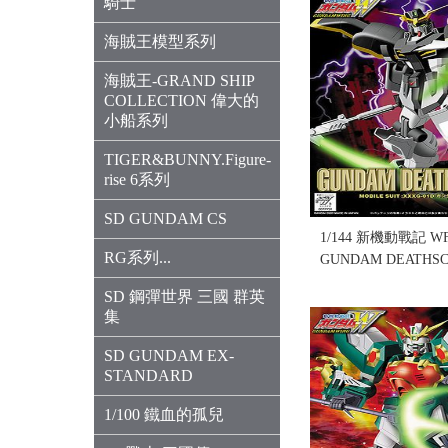
騎士
海賊王模型系列
海賊王-GRAND SHIP
COLLECTION 偉大的
小船系列
TIGER&BUNNY.Figure-
rise 6系列
SD GUNDAM CS
1/144 新機動戰記 WF
RG系列...
GUNDAM DEATHS
挑盒況)(售完缺貨...
SD 鋼彈世界 三國 群英
售價:0
集
SD GUNDAM EX-
STANDARD
1/100 鐵血的孤兒