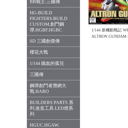
BB戰士.三國傳
HG-BUILD
FIGHTERS.BUILD
CUSTOM.創鬥鋼
彈.HGBF.HGBC
1/144 新機動戰記 WF-
ALTRON GUNDA
SD 三國創傑傳
(售完缺貨......
售價:0
櫻花大戰
1/144 鐵血的孤兒
三國傳
鋼彈創鬥者潛網大
戰.HARO
BUILDERS PARTS 系
列.改造工具.LED燈系
列
HGUC.HGAW.