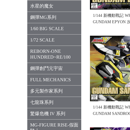
水星的魔女
1/144 新機動戰記 WF-
鋼彈MG系列
GUNDAM EPYON
1/60 BIG SCALE
(售完缺貨...
售價:0
1/72 SCALE
REBORN-ONE
HUNDRED~RE/100
鋼彈創鬥元宇宙
FULL MECHANICS
多元製作家系列
七龍珠系列
1/144 新機動戰記 WF-
驚爆危機 IV 系列
GUNDAM SANDR
況)(售完缺貨...
MG-FIGURE RISE-假面
售價:0