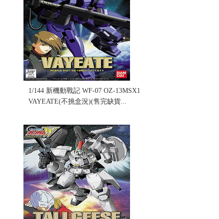
1/144 新機動戰記 WF-07 OZ-13MSX1
VAYEATE(不挑盒況)(售完缺貨...
售價:0