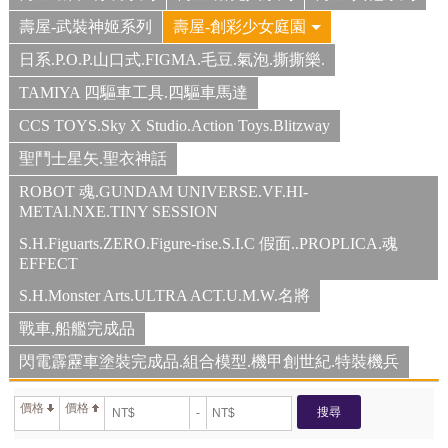
壽屋-武裝神姬系列
壽屋-創彩少女庭園
日系.P.O.P.山口式.FIGMA.毛豆.氣泡.撕撕樂.
TAMIYA 四驅車工具.四驅車馬達
CCS TOYS.Sky X Studio.Action Toys.Blitzway
聖鬥士星矢.聖衣神話
ROBOT 魂.GUNDAM UNIVERSE.VF.HI-
METAl.NXE.TINY SESSION
S.H.Figuarts.ZERO.Figure-rise.S.I.C 假面..PROPLICA.魂
EFFECT
S.H.Monster Arts.ULTRA ACT.U.M.W.名將
戰車,船艦完成品
閃電霹靂車塗裝完成品.組合模型.機甲創世紀.特裝機兵
價格
價格
搜尋
-