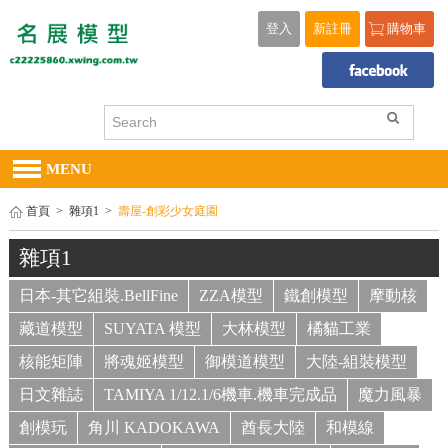
登入
新註冊
購物車
MENU
首頁
>
雜項1
>
壽屋-創彩少女庭園
雜項1
日本-其它組裝.BellFine
ZZA模型
鐵創模型
摩動核
藏道模型
SUYATA 模型
大林模型
橘貓工業
核能矩陣
將魂姬模型
御模道模型
大陸-組裝模型
日文雜誌
TAMIYA 1/12.1/6機車.機車完成品
魔力風暴
創模玩
角川 KADOKAWA
酋長大陸
和模線