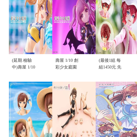
師寺久遠 篝
(售完缺貨...
挑盒況)(售完
火 真里亞 戰
售價:0
缺貨...
損版 組裝模
售價:0
型 一般版
(不挑盒況)
售價:1280
(延期.檢驗
壽屋 1/10 創
(最後1組.每
中)壽屋 1/10
彩少女庭園
組1450元.先
創彩少女庭
如月優衣 歌
來電詢問)壽
園 一條星羅
姬衣裝(不挑
屋 1/10 創彩
啦啦隊服裝
盒況)(售完缺
少女庭園 虹
(不挑盒況)
貨...
村映美 令法
(2026年7月
售價:0
高等學校 夏
生產販售...
季制服夢幻
結單
風格 組裝模
售價:0
型(不挑盒況)
售價:0