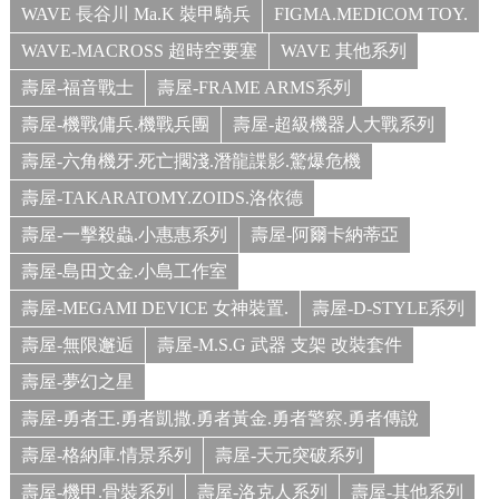
WAVE 長谷川 Ma.K 裝甲騎兵
FIGMA.MEDICOM TOY.
WAVE-MACROSS 超時空要塞
WAVE 其他系列
壽屋-福音戰士
壽屋-FRAME ARMS系列
壽屋-機戰傭兵.機戰兵團
壽屋-超級機器人大戰系列
壽屋-六角機牙.死亡擱淺.潛龍諜影.驚爆危機
壽屋-TAKARATOMY.ZOIDS.洛依德
壽屋-一擊殺蟲.小惠惠系列
壽屋-阿爾卡納蒂亞
壽屋-島田文金.小島工作室
壽屋-MEGAMI DEVICE 女神裝置.
壽屋-D-STYLE系列
壽屋-無限邂逅
壽屋-M.S.G 武器 支架 改裝套件
壽屋-夢幻之星
壽屋-勇者王.勇者凱撒.勇者黃金.勇者警察.勇者傳說
壽屋-格納庫.情景系列
壽屋-天元突破系列
壽屋-機甲.骨裝系列
壽屋-洛克人系列
壽屋-其他系列