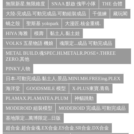
無限新星.無限維度
SNAA 默啟 傀甲小隊
THE 合體
大陸-完成品.可動完成品.可動組裝成品
千值練
藏玩閣
蝸之殼
聖斯基 yolopark
大漫匠.核金重構.
HIYA 海雅
模壽
黏土人.黏土娃
VOLKS 五星物語 機娘
魂限定...成品 可動完成品
METAL BUILD.魂SPEC.HI.METALR.POSE+.THREE
ZERO.其他
PINKY人物
日本-可動完成品.黏土人.景品.MINI.MH.FREEing.PLEX
海洋堂
GOODSMILE 模型
X-PLUS東寶.青島
PLAMAX.PLAMATEA.PLUM
神貓跳動
MODEROID 組裝模型
MODEROID 完成品.可動完成品
基地限定...萬博限定...日版
超合金.超合金魂.EX合金.ES合金.SR合金.DX合金