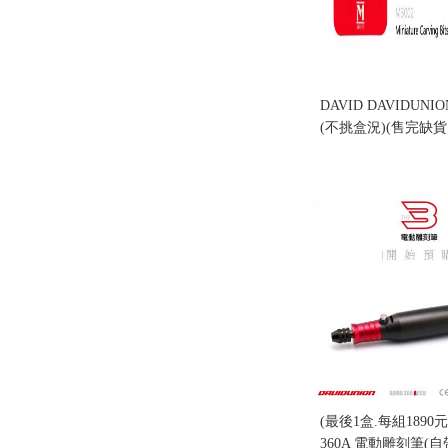
DAVID DAVIDUNI
(不挑盒況)(售完缺貨.
售價:0
(最後1盒.每組1890
360A 電動雕刻筆(自帶