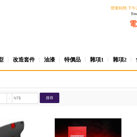
營業時間:下午
Em
電
型
改造套件
油漆
特價品
雜項1
雜項2
搜尋
-