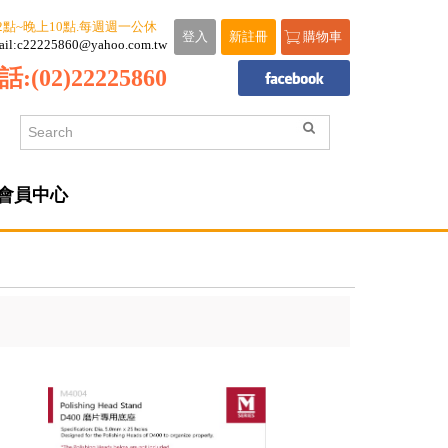
2點~晚上10點.每週週一公休
登入
新註冊
購物車
ail:c22225860@yahoo.com.tw
話:
(02)22225860
會員中心