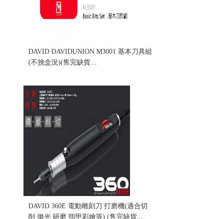
DAVID DAVIDUNION M3001 基本刀具組
(不挑盒況)(售完缺貨...
售價:0
DAVID 360E 電動雕刻刀 打磨機(適合切
削 拋光 研磨 指甲彩繪等) (售完缺貨...