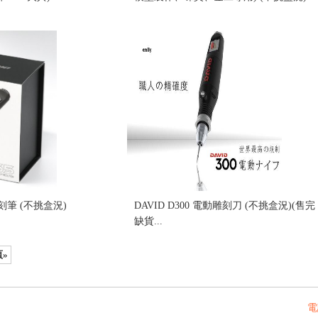
售價:3980
雕刻筆 (不挑盒況)
DAVID D300 電動雕刻刀 (不挑盒況)(售完
缺貨...
售價:0
»
電