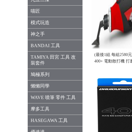
喵匠
模式玩造
神之手
BANDAI 工具
(最後1組.每組2580
TAMIYA 田宮 工具 改
400+ 電動散打機 
裝套件
盒況)
鳩極系列
售價:0
懶懶同學
WAVE 噴筆 零件 工具
摩多工具
HASEGAWA 工具
優速達