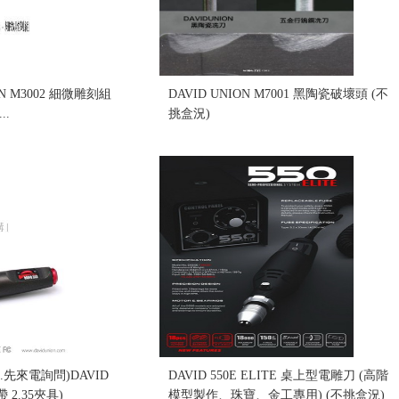
ON M3002 細微雕刻組
DAVID UNION M7001 黑陶瓷破壞頭 (不
..
挑盒況)
售價:560
元.先來電詢問)DAVID
DAVID 550E ELITE 桌上型電雕刀 (高階
 2.35夾具)
模型製作、珠寶、金工專用) (不挑盒況)