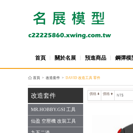
首頁
關於名展
預進商品
鋼彈模
首頁
>
改造套件
>
DAVID 改造工具 零件
價格
價格
改造套件
MR.HOBBY.GSI 工具
仙盈 空壓機 改裝工具
九五二漆