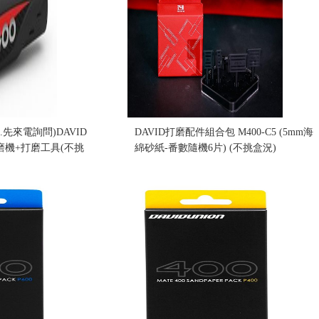
元.先來電詢問)DAVID
DAVID打磨配件組合包 M400-C5 (5mm海
打磨機+打磨工具(不挑
綿砂紙-番數隨機6片) (不挑盒況)
售價:530