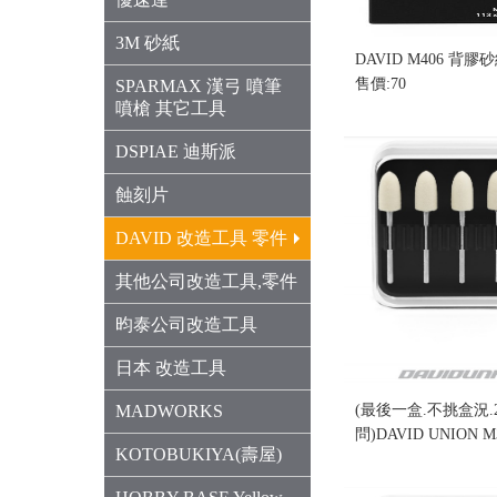
3M 砂紙
DAVID M406 背膠砂
售價:70
SPARMAX 漢弓 噴筆
噴槍 其它工具
DSPIAE 迪斯派
蝕刻片
DAVID 改造工具 零件
其他公司改造工具,零件
昀泰公司改造工具
日本 改造工具
MADWORKS
(最後一盒.不挑盒況.
問)DAVID UNION 
KOTOBUKIYA(壽屋)
盒況)
售價:0