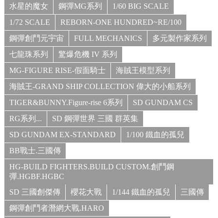
水星的魔女
鋼彈MG系列
1/60 BIG SCALE
1/72 SCALE
REBORN-ONE HUNDRED~RE/100
鋼彈創鬥元宇宙
FULL MECHANICS
多元製作家系列
七龍珠系列
驚爆危機 IV 系列
MG-FIGURE RISE-假面騎士
海賊王模型系列
海賊王-GRAND SHIP COLLECTION 偉大的小船系列
TIGER&BUNNY.Figure-rise 6系列
SD GUNDAM CS
RG系列...
SD 鋼彈世界 三國 群英集
SD GUNDAM EX-STANDARD
1/100 鐵血的孤兒
BB戰士.三國傳
HG-BUILD FIGHTERS.BUILD CUSTOM.創鬥鋼
彈.HGBF.HGBC
SD 三國創傑傳
櫻花大戰
1/144 鐵血的孤兒
三國傳
鋼彈創鬥者潛網大戰.HARO