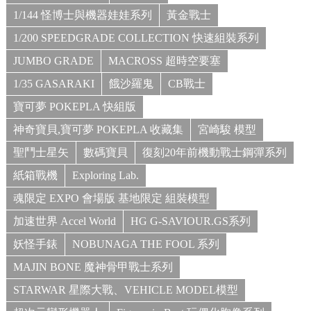
1/144 怪博士與機器娃娃系列
黃金戰士
1/200 SPEEDGRADE COLLECTION 快速組裝系列
JUMBO GRADE
MACROSS 超時空要塞
1/35 GASARAKI
餓沙羅鬼
CB戰士
寶可夢 POKEPLA 快組版
神奇寶貝,寶可夢 POKEPLA 收藏集
宮崎駿 模型
聖鬥士星矢
數碼寶貝
復刻20年前機動戰士鋼彈系列
紙箱戰機
Exploring Lab.
魂限定 EXPO 會場版 基地限定 組裝模型
加速世界 Accel World
HG G-SAVIOUR.GS系列
妖怪手錶
NOBUNAGA THE FOOL 系列
MAJIN BONE 魔神骨甲戰士系列
STARWAR 星際大戰、VEHICLE MODEL模型