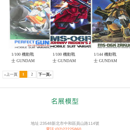
FULLARMOR
II(不挑盒況)
ZEONG(不挑
TYPE(不挑
(售完缺貨...
盒況)(售完缺
盒況)(售完缺
售價:0
貨...
貨...
售價:0
售價:0
1/100 機動戰
1/100 機動戰
1/144 機動戰
士 GUNDAM
士 GUNDAM
士 GUNDAM
MSV #34
MSV #33
MSV #2
NO.034 RX-
NO.033~MS-
NO.002 MS-
1
2
«上一頁
下一頁»
78 MOBILE
06R-2
06K
SUIT
JOHNNY
ZAKUCANNON(不
PERFECT
RIDDEN'S
挑盒況)(售完
GUNDAM(不
ZAKU-II(不
缺貨...
挑盒況)(售完
挑盒況)(售完
售價:0
缺貨...
缺貨...
售價:0
售價:0
地址:23548新北市中和區員山路114號
電話:(02)22225860