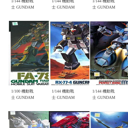
1/144 機動戰
1/144 機動戰
1/144 機動戰
士 GUNDAM
士 GUNDAM
士 GUNDAM
MSV #15
MSV #24
MSV #25
NO.015
NO.024 MS-
NO.025 MS-
YMS-09
06E3 ZAKU
06F ZAKU
DOM 局地戰
FLIPPER(不
MINE
鬥型
挑盒況)(售完
LAYER(不挑
DOM(不挑盒
缺貨...
盒況)(售完缺
況)(售完缺
售價:0
貨...
貨...
售價:0
售價:0
1/100 機動戰
1/144 機動戰
1/144 機動戰
士 GUNDAM
士 GUNDAM
士 GUNDAM
MSV #26
MSV #28
MSV #31
NO.026 FA-
NO.028 RX-
NO.031
78-1
77-4
MSN-02
GUNDAM
GUNCANNON-
PERFECT