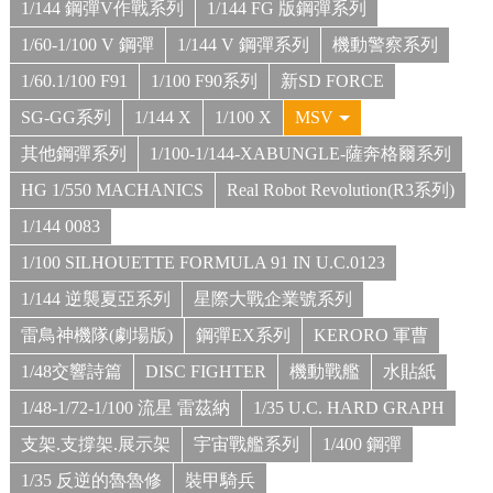
1/144 鋼彈V作戰系列
1/144 FG 版鋼彈系列
1/60-1/100 V 鋼彈
1/144 V 鋼彈系列
機動警察系列
1/60.1/100 F91
1/100 F90系列
新SD FORCE
SG-GG系列
1/144 X
1/100 X
MSV
其他鋼彈系列
1/100-1/144-XABUNGLE-薩奔格爾系列
HG 1/550 MACHANICS
Real Robot Revolution(R3系列)
1/144 0083
1/100 SILHOUETTE FORMULA 91 IN U.C.0123
1/144 逆襲夏亞系列
星際大戰企業號系列
雷鳥神機隊(劇場版)
鋼彈EX系列
KERORO 軍曹
1/48交響詩篇
DISC FIGHTER
機動戰艦
水貼紙
1/48-1/72-1/100 流星 雷茲納
1/35 U.C. HARD GRAPH
支架.支撐架.展示架
宇宙戰艦系列
1/400 鋼彈
1/35 反逆的魯魯修
裝甲騎兵