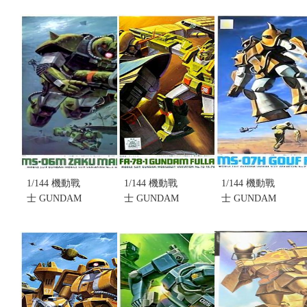
NO.004 MS-
NO.022
NO.007 MS-
06D ZAKU
RGM-79 GM
14C
DESERT
SNIPER
GELGOOG
TYPE(不挑
CUSTOM(不
CANNON(不
盒況)(售完缺
挑盒況)(售完
挑盒況)(售完
貨...
缺貨...
缺貨...
售價:0
售價:0
售價:0
1/144 機動戰
1/144 機動戰
1/144 機動戰
士 GUNDAM
士 GUNDAM
士 GUNDAM
MSV #6
MSV #10
MSV #9
NO.006 MS-
NO.010 FA-
NO.009 MS-
06M ZAKU
78-1
07H GOUF
MARINE
GUNDAM
FLYING(不
TYPE(不挑
FULLARMOR
挑盒況)(售完
盒況)(售完缺
TYPE (不挑
缺貨...
貨...
盒況)(售完缺
售價:0