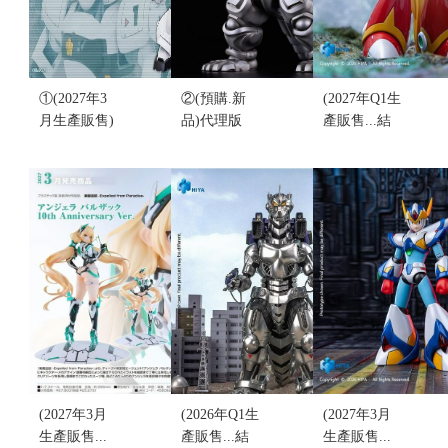
售價:99999
①(2027年3
②(預購.新
(2027年Q1生
月生產販售)
品)代理版
產販售...結
壽屋 D-
MODEROID
單)Hiya 海雅
STYLE 機動
哥吉拉vs機
洛克人X系列
警察 AV-98
械哥吉拉 超
傑洛 ZERO
英格拉姆 英
級機械哥吉
可動完成品
格蘭姆 1號機
拉 組裝模型
約15公分 (不
再版(不挑盒
(2027年3月
挑盒況)
況)
生產販售)
售價:1500
售價:560
售價:2075
(2027年3月
(2026年Q1生
(2027年3月
生產販售...
產販售...結
生產販售...