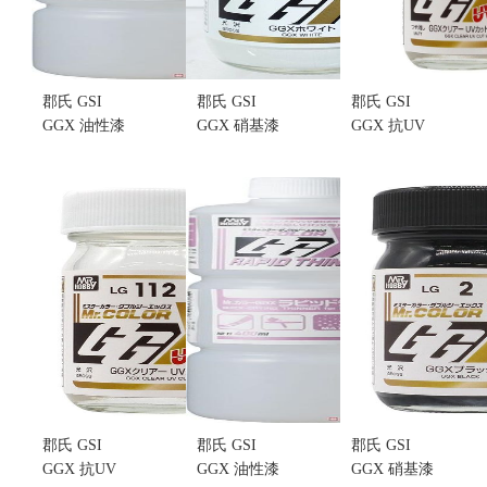
郡氏 GSI
郡氏 GSI
郡氏 GSI
GGX 油性漆
GGX 硝基漆
GGX 抗UV
專用溶劑
油性模型漆
硝基漆 油性
T204 400ml
LG1 亮光白
模型漆
(不挑盒況)
色 60ml (不
LG113 透明
售價:275
挑盒況)
消光 60ml
售價:175
(不挑盒況)
售價:215
郡氏 GSI
郡氏 GSI
郡氏 GSI
GGX 抗UV
GGX 油性漆
GGX 硝基漆