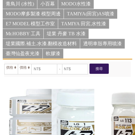
青鳥川 (水性)
小百幕
MODO水性漆
MODO摩多製漆 模型周邊
TAMIYA(田宮)AS噴漆
E7 MODEL 模型工作室
TAMIYA 田宮,水性漆
Mr.HOBBY 工具
堤業 丹麥 TB 水漆
堤業國際.補土.水漆.翻模改造材料
透明車殼專用噴漆
臺灣仙盈夜光漆
軟膠漆
價格
價格
搜尋
-