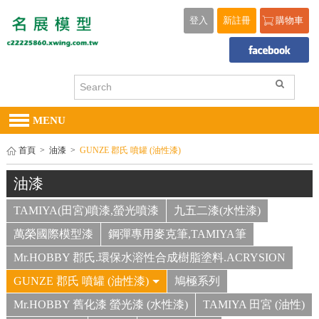
登入
新註冊
購物車
MENU
首頁
>
油漆
>
GUNZE 郡氏 噴罐 (油性漆)
油漆
TAMIYA(田宮)噴漆,螢光噴漆
九五二漆(水性漆)
萬榮國際模型漆
鋼彈專用麥克筆,TAMIYA筆
Mr.HOBBY 郡氏.環保水溶性合成樹脂塗料.ACRYSION
GUNZE 郡氏 噴罐 (油性漆)
鳩極系列
Mr.HOBBY 舊化漆 螢光漆 (水性漆)
TAMIYA 田宮 (油性)