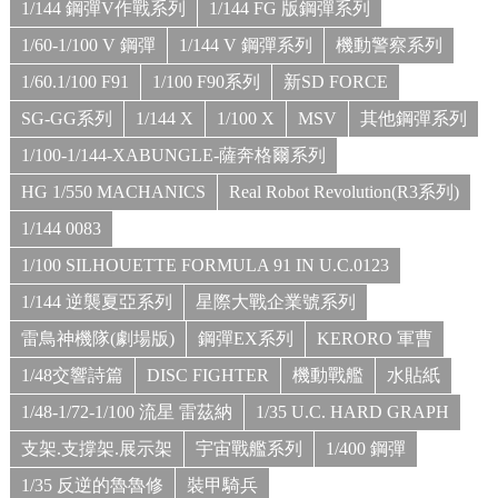
1/144 鋼彈V作戰系列
1/144 FG 版鋼彈系列
1/60-1/100 V 鋼彈
1/144 V 鋼彈系列
機動警察系列
1/60.1/100 F91
1/100 F90系列
新SD FORCE
SG-GG系列
1/144 X
1/100 X
MSV
其他鋼彈系列
1/100-1/144-XABUNGLE-薩奔格爾系列
HG 1/550 MACHANICS
Real Robot Revolution(R3系列)
1/144 0083
1/100 SILHOUETTE FORMULA 91 IN U.C.0123
1/144 逆襲夏亞系列
星際大戰企業號系列
雷鳥神機隊(劇場版)
鋼彈EX系列
KERORO 軍曹
1/48交響詩篇
DISC FIGHTER
機動戰艦
水貼紙
1/48-1/72-1/100 流星 雷茲納
1/35 U.C. HARD GRAPH
支架.支撐架.展示架
宇宙戰艦系列
1/400 鋼彈
1/35 反逆的魯魯修
裝甲騎兵