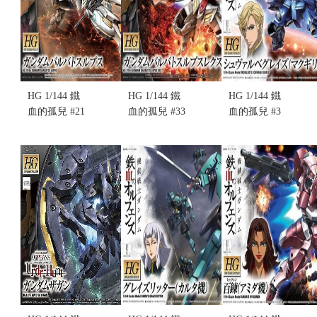
HG 1/144 鐵
HG 1/144 鐵
HG 1/144 鐵
血的孤兒 #21
血的孤兒 #33
血的孤兒 #3
NO.021
NO.033
NO.003 古雷
BARBATOS
BARBATOS
茲 格雷茲 高
LUPUS 天狼
LUPUS REX
機動指揮官
型獵魔鋼彈
天狼王型獵
機 (不挑盒
(不挑盒況)
魔鋼彈(不挑
況)
售價:300
盒況)(售完缺
售價:290
貨...
售價:0