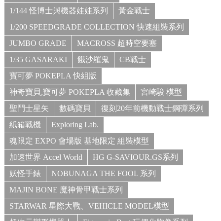
1/144 怪博士與機器娃娃系列
黃金戰士
1/200 SPEEDGRADE COLLECTION 快速組裝系列
JUMBO GRADE
MACROSS 超時空要塞
1/35 GASARAKI
餓沙羅鬼
CB戰士
寶可夢 POKEPLA 快組版
神奇寶貝,寶可夢 POKEPLA 收藏集
宮崎駿 模型
聖鬥士星矢
數碼寶貝
復刻20年前機動戰士鋼彈系列
紙箱戰機
Exploring Lab.
魂限定 EXPO 會場版 基地限定 組裝模型
加速世界 Accel World
HG G-SAVIOUR.GS系列
妖怪手錶
NOBUNAGA THE FOOL 系列
MAJIN BONE 魔神骨甲戰士系列
STARWAR 星際大戰、VEHICLE MODEL模型