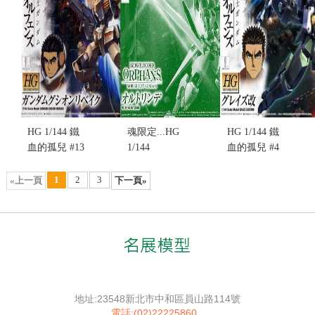
售價:280
售價:290
貨...
售價:0
HG 1/144 鐵
魂限定...HG
HG 1/144 鐵
血的孤兒 #13
1/144
血的孤兒 #4
NO.013 重鍛
ORTLINDE
NO.004
型 智魔鋼彈
奧特琳德 鐵
GRAZE
1
2
3
«上一頁
下一頁»
智魔改(不挑
血的孤兒 月
CUSTOM 格
盒況)
鋼 女武神(不
雷茲改 (不挑
售價:330
挑盒況)
盒況)
售價:700
售價:280
地址:23548新北市中和區員山路114號
電話:(02)22225860