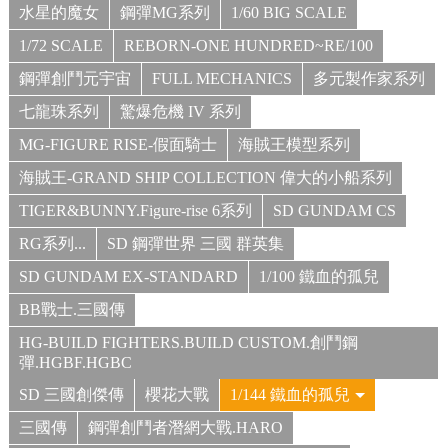
水星的魔女
鋼彈MG系列
1/60 BIG SCALE
1/72 SCALE
REBORN-ONE HUNDRED~RE/100
鋼彈創鬥元宇宙
FULL MECHANICS
多元製作家系列
七龍珠系列
驚爆危機 IV 系列
MG-FIGURE RISE-假面騎士
海賊王模型系列
海賊王-GRAND SHIP COLLECTION 偉大的小船系列
TIGER&BUNNY.Figure-rise 6系列
SD GUNDAM CS
RG系列...
SD 鋼彈世界 三國 群英集
SD GUNDAM EX-STANDARD
1/100 鐵血的孤兒
BB戰士.三國傳
HG-BUILD FIGHTERS.BUILD CUSTOM.創鬥鋼
彈.HGBF.HGBC
SD 三國創傑傳
櫻花大戰
1/144 鐵血的孤兒
三國傳
鋼彈創鬥者潛網大戰.HARO