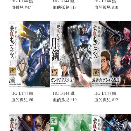
HG 1/144 鐵
HG 1/144 鐵
HG 1/144 鐵
血孤兒 #47
血的孤兒 #17
血的孤兒 #10
NO.047 悟魔
NO.017 騎士
NO.010
鋼彈 (不挑盒
式格雷茲 凱
AMIDA'S
況)
爾坦(不挑盒
HYAKUREN
售價:650
況)
百鍊(阿蜜達
售價:325
座機)(不挑盒
況)
售價:325
HG 1/144 鐵
HG 1/144 鐵
HG 1/144 鐵
血的孤兒 #6
血的孤兒 #19
血的孤兒 #12
NO.006
NO.019 月鋼
NO.012 流星
HYAKUREN
阿斯塔洛 君
號(格雷茲改
百鍊(不挑盒
魔鋼彈 (不挑
2) (不挑盒
況)
盒況)
況)(售完缺