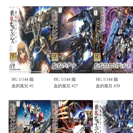
KIMARIS
茲艾因 凱爾
神 葛琳潔德
VIDAR 殘命
坦 (不挑盒
GRIMGERDE
搜魔鋼彈(不
況)
(不挑盒況)
挑盒況)
售價:395
售價:325
售價:350
HG 1/144 鐵
HG 1/144 鐵
HG 1/144 鐵
血的孤兒 #5
血的孤兒 #27
血的孤兒 #39
NO.005
NO.027
NO.039
HYAKURI 百
VIDAR 殘命
ASW-G-29
里(不挑盒況)
鋼彈(不挑盒
君魔鋼彈復
售價:325
況)
興型(不挑盒
售價:330
況)(售完缺
貨...
售價:0