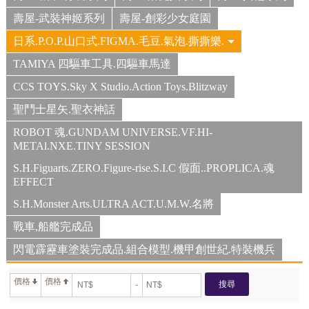
壽屋-武裝神姬系列
壽屋-創彩少女庭園
日系.P.O.P.山口式.FIGMA.毛豆.氣泡.撕撕樂.
TAMIYA 四驅車工具.四驅車馬達
CCS TOYS.Sky X Studio.Action Toys.Blitzway
聖鬥士星矢.聖衣神話
ROBOT 魂.GUNDAM UNIVERSE.VF.HI-
METAl.NXE.TINY SESSION
S.H.Figuarts.ZERO.Figure-rise.S.I.C 假面..PROPLICA.魂
EFFECT
S.H.Monster Arts.ULTRA ACT.U.M.W.名將
戰車,船艦完成品
閃電霹靂車塗裝完成品.組合模型.機甲創世紀.特裝機兵
價格
價格
搜尋
-