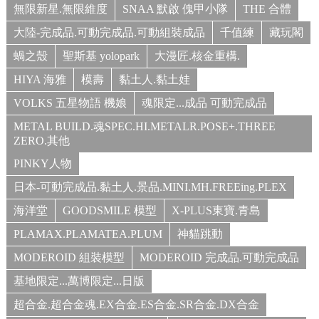
無限新星.無限維度
SNAA 默啟 傀甲小隊
THE 合體
大陸-完成品.可動完成品.可動組裝成品
千值練
藏玩閣
蝸之殼
聖斯基 yolopark
大漫匠.核金重構.
HIYA 海雅
模壽
黏土人.黏土娃
VOLKS 五星物語 機娘
魂限定...成品 可動完成品
METAL BUILD.魂SPEC.HI.METALR.POSE+.THREE
ZERO.其他
PINKY人物
日本-可動完成品.黏土人.景品.MINI.MH.FREEing.PLEX
海洋堂
GOODSMILE 模型
X-PLUS東寶.青島
PLAMAX.PLAMATEA.PLUM
神貓跳動
MODEROID 組裝模型
MODEROID 完成品.可動完成品
基地限定...萬博限定...日版
超合金.超合金魂.EX合金.ES合金.SR合金.DX合金