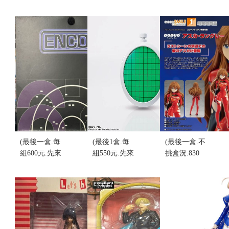
(最後一盒.每
(最後1盒.每
(最後一盒.不
組600元.先來
組550元.先來
挑盒況.830
電詢
電詢問)代理
元.先來電詢
問)Medicom
版
問)POP UP
Tron Kubrick
PROPLICA
PARADE 福
Light Cycle
七龍珠 龍珠
音戰士新劇
套裝 D (盒
雷達 再版(不
場版 明日香‧
損) (不挑盒
挑盒況)
蘭格雷(代理