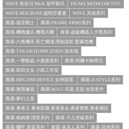
WAVE 長谷川 Ma.K 裝甲騎兵
FIGMA.MEDICOM TOY.
WAVE-MACROSS 超時空要塞
WAVE 其他系列
壽屋-福音戰士
壽屋-FRAME ARMS系列
壽屋-機戰傭兵.機戰兵團
壽屋-超級機器人大戰系列
壽屋-六角機牙.死亡擱淺.潛龍諜影.驚爆危機
壽屋-TAKARATOMY.ZOIDS.洛依德
壽屋-一擊殺蟲.小惠惠系列
壽屋-阿爾卡納蒂亞
壽屋-島田文金.小島工作室
壽屋-MEGAMI DEVICE 女神裝置.
壽屋-D-STYLE系列
壽屋-無限邂逅
壽屋-M.S.G 武器 支架 改裝套件
壽屋-夢幻之星
壽屋-勇者王.勇者凱撒.勇者黃金.勇者警察.勇者傳說
壽屋-格納庫.情景系列
壽屋-天元突破系列
壽屋-機甲.骨裝系列
壽屋-洛克人系列
壽屋-其他系列