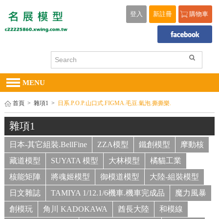
登入
新註冊
購物車
MENU
首頁
>
雜項1
>
日系.P.O.P.山口式.FIGMA.毛豆.氣泡.撕撕樂.
雜項1
日本-其它組裝.BellFine
ZZA模型
鐵創模型
摩動核
藏道模型
SUYATA 模型
大林模型
橘貓工業
核能矩陣
將魂姬模型
御模道模型
大陸-組裝模型
日文雜誌
TAMIYA 1/12.1/6機車.機車完成品
魔力風暴
創模玩
角川 KADOKAWA
酋長大陸
和模線