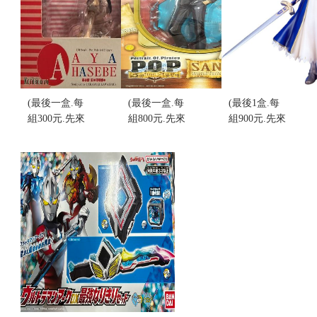
況)
售價:0
版) (不挑盒
售價:0
況)
售價:0
(最後一盒.每
(最後一盒.每
(最後1盒.每
組300元.先來
組800元.先來
組900元.先來
電詢問)AYA
電詢問)代理
電詢問)1/6
HASEBE 高
版 海賊王 香
Fate stay
綾川音 1/8
吉士 SANJI
night Scale
比例 完成品
POP 可動完
Complete
(不挑盒況)
成品(不挑盒
Type PVC 可
售價:0
況)
動完成品(不
售價:0
挑盒況)
售價:0