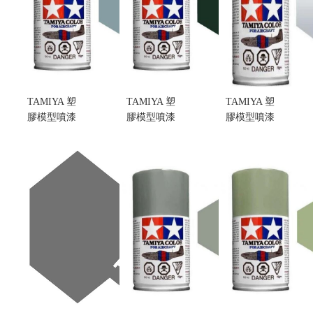
售價:200
TAMIYA 塑
TAMIYA 塑
TAMIYA 塑
膠模型噴漆
膠模型噴漆
膠模型噴漆
AS-26
AS-13
AS-12
LIGHT
GREEN(USAF)
BARE-
GHOST
美國空軍無
METAL
GREY 自衛
光澤綠色(不
SILVER 無光
隊無光澤淡
挑盒況)
澤金屬銀色
灰色 (不挑盒
售價:200
(不挑盒況)
況)
售價:200
售價:200