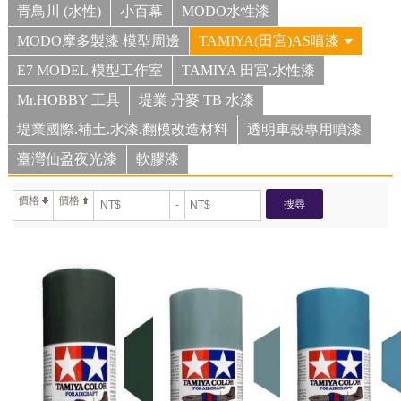
青鳥川 (水性)
小百幕
MODO水性漆
MODO摩多製漆 模型周邊
TAMIYA(田宮)AS噴漆
E7 MODEL 模型工作室
TAMIYA 田宮,水性漆
Mr.HOBBY 工具
堤業 丹麥 TB 水漆
堤業國際.補土.水漆.翻模改造材料
透明車殼專用噴漆
臺灣仙盈夜光漆
軟膠漆
價格
價格
搜尋
-