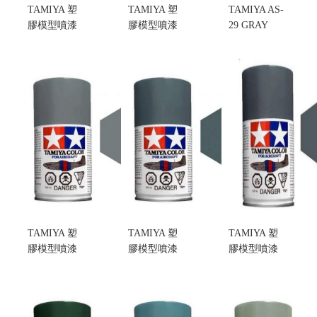
TAMIYA 塑
TAMIYA 塑
TAMIYA AS-
膠模型噴漆
膠模型噴漆
29 GRAY
AS-33
AS-11
GREEN(IJN)
CAMOUFLAGE
MEDIUM
日本帝國海
GRAY 迷彩
SEA
軍半光澤灰
灰色 (不挑盒
GREY(RAF)
綠色 塑膠模
況)
無光澤海洋
型噴漆(不挑
售價:200
灰色(不挑盒
盒況)
況)
售價:200
售價:200
TAMIYA 塑
TAMIYA 塑
TAMIYA 塑
膠模型噴漆
膠模型噴漆
膠模型噴漆
AS-28
AS-27
AS-10
MEDIUM
GUNSHIP
OCEAN
GRAY 美軍
GRAY 2 美軍
GREY(RAF)
迷彩中度灰
迷彩灰色(不
無光澤海灰