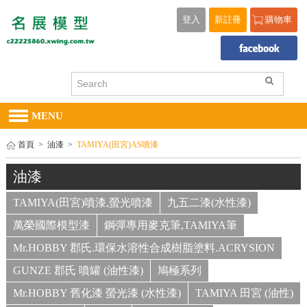
登入
新註冊
購物車
MENU
首頁
>
油漆
>
TAMIYA(田宮)AS噴漆
油漆
TAMIYA(田宮)噴漆,螢光噴漆
九五二漆(水性漆)
萬榮國際模型漆
鋼彈專用麥克筆,TAMIYA筆
Mr.HOBBY 郡氏.環保水溶性合成樹脂塗料.ACRYSION
GUNZE 郡氏 噴罐 (油性漆)
鳩極系列
Mr.HOBBY 舊化漆 螢光漆 (水性漆)
TAMIYA 田宮 (油性)