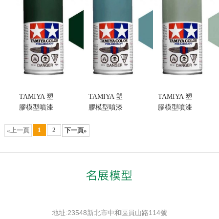
色 (不挑盒
挑盒況)
色(不挑盒況)
況)
售價:200
售價:200
售價:200
TAMIYA 塑
TAMIYA 塑
TAMIYA 塑
膠模型噴漆
膠模型噴漆
膠模型噴漆
AS-21 DARK
AS-19
AS-18
GREEN
INTERMEDIATE
LIGHT
1
2
«上一頁
下一頁»
2(IJN) 日本
BLUE(US
GRAY(IJA)
帝國海軍深
NAVY) 美國
淺灰綠(不挑
綠色 (不挑盒
海軍中度藍
盒況)
況)
色 (不挑盒
售價:200
售價:200
況)
售價:200
地址:23548新北市中和區員山路114號