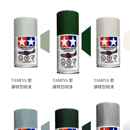
AS-24 DARK
AS-23
AS-22 DARK
GREEN(Luftwaffe)
LIGHT
EARTH(RAF)
德國空軍深
GREEN(Luftwaffe)
二戰英國空
綠色 (不挑盒
德國空軍淺
軍暗地球色
況)
綠色 (不挑盒
(不挑盒況)
售價:200
況)
售價:200
售價:200
TAMIYA 塑
TAMIYA 塑
TAMIYA 塑
膠模型噴漆
膠模型噴漆
膠模型噴漆
AS-2 LIGHT
AS-1 DARK
AS-20
GRAY(IJN)
GREEN(IJN)
INSIGNIA
無光澤淺灰
無光澤深綠
WHITE(US
色 (不挑盒
色 (不挑盒
NAVY) 美國
況)
況)
海軍徽章白
售價:200
售價:200
色(不挑盒況)