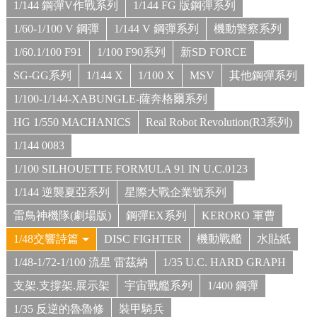
1/144 鋼彈V作戰系列
1/144 FG 版鋼彈系列
1/60-1/100 V 鋼彈
1/144 V 鋼彈系列
機動警察系列
1/60.1/100 F91
1/100 F90系列
新SD FORCE
SG-GG系列
1/144 X
1/100 X
MSV
其他鋼彈系列
1/100-1/144-XABUNGLE-薩奔格爾系列
HG 1/550 MACHANICS
Real Robot Revolution(R3系列)
1/144 0083
1/100 SILHOUETTE FORMULA 91 IN U.C.0123
1/144 逆襲夏亞系列
星際大戰企業號系列
雷鳥神機隊(劇場版)
鋼彈EX系列
KERORO 軍曹
1/48交響詩篇
DISC FIGHTER
機動戰艦
水貼紙
1/48-1/72-1/100 流星 雷茲納
1/35 U.C. HARD GRAPH
支架.支撐架.展示架
宇宙戰艦系列
1/400 鋼彈
1/35 反逆的魯魯修
裝甲騎兵