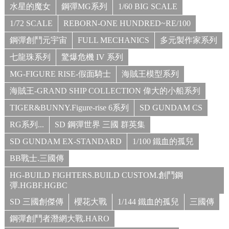
水星的魔女
鋼彈MG系列
1/60 BIG SCALE
1/72 SCALE
REBORN-ONE HUNDRED~RE/100
鋼彈創鬥元宇宙
FULL MECHANICS
多元製作家系列
七龍珠系列
驚爆危機 IV 系列
MG-FIGURE RISE-假面騎士
海賊王模型系列
海賊王-GRAND SHIP COLLECTION 偉大的小船系列
TIGER&BUNNY.Figure-rise 6系列
SD GUNDAM CS
RG系列...
SD 鋼彈世界 三國 群英集
SD GUNDAM EX-STANDARD
1/100 鐵血的孤兒
BB戰士.三國傳
HG-BUILD FIGHTERS.BUILD CUSTOM.創鬥鋼
彈.HGBF.HGBC
SD 三國創傑傳
櫻花大戰
1/144 鐵血的孤兒
三國傳
鋼彈創鬥者潛網大戰.HARO