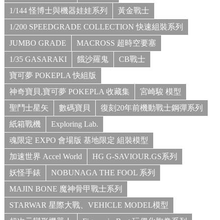
1/144 怪博士與機器娃娃系列
黃金戰士
1/200 SPEEDGRADE COLLECTION 快速組裝系列
JUMBO GRADE
MACROSS 超時空要塞
1/35 GASARAKI
餓沙羅鬼
CB戰士
寶可夢 POKEPLA 快組版
神奇寶貝,寶可夢 POKEPLA 收藏集
宮崎駿 模型
聖鬥士星矢
數碼寶貝
復刻20年前機動戰士鋼彈系列
紙箱戰機
Exploring Lab.
魂限定 EXPO 會場版 基地限定 組裝模型
加速世界 Accel World
HG G-SAVIOUR.GS系列
妖怪手錶
NOBUNAGA THE FOOL 系列
MAJIN BONE 魔神骨甲戰士系列
STARWAR 星際大戰、VEHICLE MODEL模型