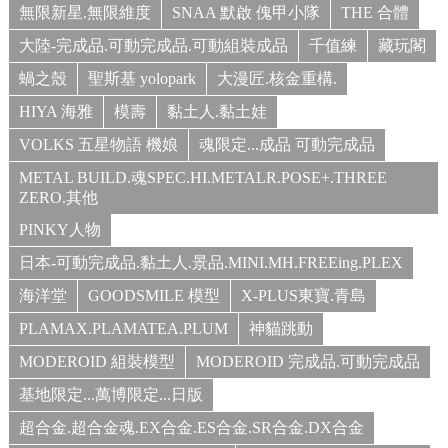
無限新星.無限維度
SNAA 默啟 傀甲小隊
THE 合體
大陸-完成品.可動完成品.可動組裝成品
千值練
藏玩閣
蝸之殼
聖斯基 yolopark
大漫匠.核金重構.
HIYA 海雅
模壽
黏土人.黏土娃
VOLKS 五星物語 機娘
魂限定...成品 可動完成品
METAL BUILD.魂SPEC.HI.METALR.POSE+.THREE
ZERO.其他
PINKY人物
日本-可動完成品.黏土人.景品.MINI.MH.FREEing.PLEX
海洋堂
GOODSMILE 模型
X-PLUS東寶.青島
PLAMAX.PLAMATEA.PLUM
神貓跳動
MODEROID 組裝模型
MODEROID 完成品.可動完成品
基地限定...萬博限定...日版
超合金.超合金魂.EX合金.ES合金.SR合金.DX合金