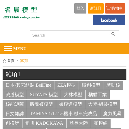
登入
新註冊
購物車
MENU
首頁
>
雜項1
雜項1
日本-其它組裝.BellFine
ZZA模型
鐵創模型
摩動核
藏道模型
SUYATA 模型
大林模型
橘貓工業
核能矩陣
將魂姬模型
御模道模型
大陸-組裝模型
日文雜誌
TAMIYA 1/12.1/6機車.機車完成品
魔力風暴
創模玩
角川 KADOKAWA
酋長大陸
和模線