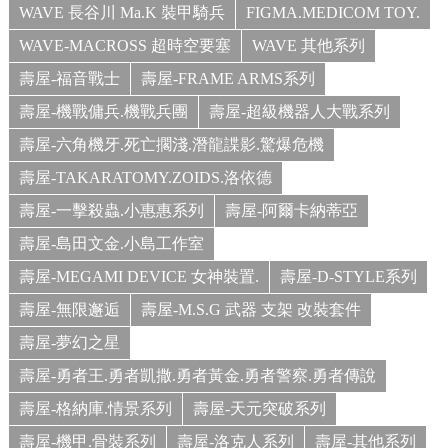
WAVE 長谷川 Ma.K 裝甲騎兵
FIGMA.MEDICOM TOY.
WAVE-MACROSS 超時空要塞
WAVE 其他系列
壽屋-福音戰士
壽屋-FRAME ARMS系列
壽屋-機戰傭兵.機戰兵團
壽屋-超級機器人大戰系列
壽屋-六角機牙.死亡擱淺.潛龍諜影.驚爆危機
壽屋-TAKARATOMY.ZOIDS.洛依德
壽屋-一擊殺蟲.小惠惠系列
壽屋-阿爾卡納蒂亞
壽屋-島田文金.小島工作室
壽屋-MEGAMI DEVICE 女神裝置.
壽屋-D-STYLE系列
壽屋-無限邂逅
壽屋-M.S.G 武器 支架 改裝套件
壽屋-夢幻之星
壽屋-勇者王.勇者凱撒.勇者黃金.勇者警察.勇者傳說
壽屋-格納庫.情景系列
壽屋-天元突破系列
壽屋-機甲.骨裝系列
壽屋-洛克人系列
壽屋-其他系列