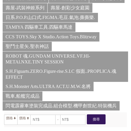
壽屋-武裝神姬系列
壽屋-創彩少女庭園
日系.P.O.P.山口式.FIGMA.毛豆.氣泡.撕撕樂.
TAMIYA 四驅車工具.四驅車馬達
CCS TOYS.Sky X Studio.Action Toys.Blitzway
聖鬥士星矢.聖衣神話
ROBOT 魂.GUNDAM UNIVERSE.VF.HI-
METAl.NXE.TINY SESSION
S.H.Figuarts.ZERO.Figure-rise.S.I.C 假面..PROPLICA.魂
EFFECT
S.H.Monster Arts.ULTRA ACT.U.M.W.名將
戰車,船艦完成品
閃電霹靂車塗裝完成品.組合模型.機甲創世紀.特裝機兵
價格
價格
搜尋
-