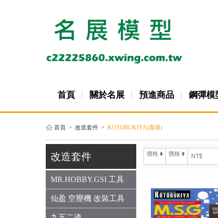
首頁
關於名展
預進商品
鋼彈模
首頁
>
改造套件
>
KOTOBUKIYA(壽屋)
價格
價格
改造套件
MR.HOBBY.GSI 工具
仙盈 空壓機 改裝工具
九五二漆