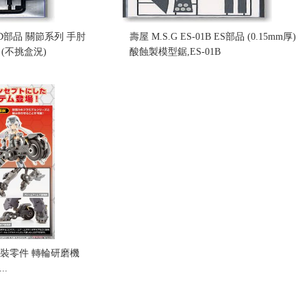
4B D部品 關節系列 手肘
壽屋 M.S.G ES-01B ES部品 (0.15mm厚)
 (不挑盒況)
酸蝕製模型鋸,ES-01B
售價:280
6 武裝零件 轉輪研磨機
..