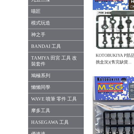
喵匠
模式玩造
神之手
BANDAI 工具
KOTOBUKIYA P部品
TAMIYA 田宮 工具 改
挑盒況)(售完缺貨...
裝套件
售價:0
鳩極系列
懶懶同學
WAVE 噴筆 零件 工具
摩多工具
HASEGAWA 工具
優速達