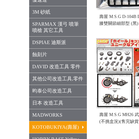
3M 砂紙
壽屋 M.S.G D-10
膝雙關節細部型 (黑)
SPARMAX 漢弓 噴筆
噴槍 其它工具
售價:70
DSPIAE 迪斯派
蝕刻片
DAVID 改造工具 零件
其他公司改造工具,零件
昀泰公司改造工具
日本 改造工具
MADWORKS
壽屋 M.S.G MH2
(不挑盒況)(售完缺貨.
KOTOBUKIYA(壽屋)
售價:0