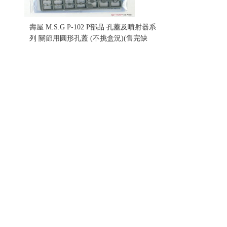
壽屋 M.S.G P-102 P部品 孔蓋及噴射器系
列 關節用圓形孔蓋 (不挑盒況)(售完缺
貨...
售價:0