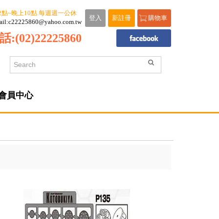
2點~晚上10點.每週週一公休
登入
新註冊
購物車
ail:c22225860@yahoo.com.tw
話:
(02)22225860
會員中心