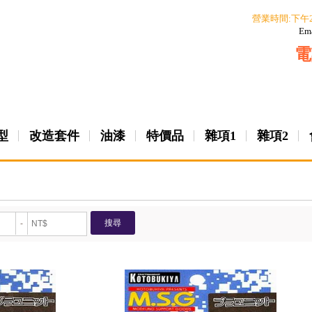
營業時間:下午
Em
電
型
改造套件
油漆
特價品
雜項1
雜項2
搜尋
-