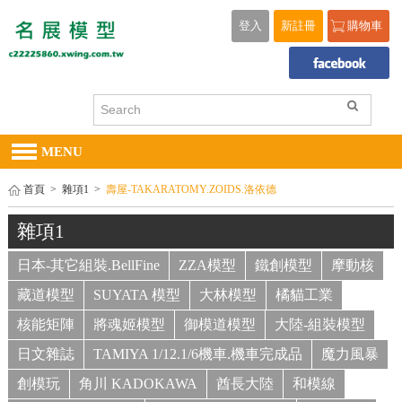
登入
新註冊
購物車
MENU
首頁
>
雜項1
>
壽屋-TAKARATOMY.ZOIDS.洛依德
雜項1
日本-其它組裝.BellFine
ZZA模型
鐵創模型
摩動核
藏道模型
SUYATA 模型
大林模型
橘貓工業
核能矩陣
將魂姬模型
御模道模型
大陸-組裝模型
日文雜誌
TAMIYA 1/12.1/6機車.機車完成品
魔力風暴
創模玩
角川 KADOKAWA
酋長大陸
和模線