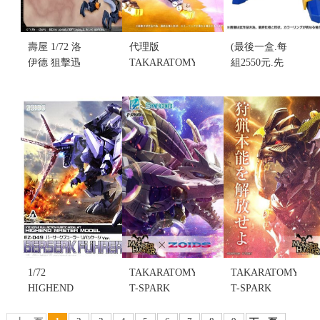
壽屋 1/72 洛
代理版
(最後一盒.每
伊德 狙擊迅
TAKARATOMY
組2550元.先
龍Leena 特別
1/100 ZOIDS
來電詢
版 2001
洛伊德 RMZ-
問)TAKARATOMY
Re/color 組裝
013 長牙獅
彈珠超人 彈
模型(不挑盒
組裝模型(不
珠人 B傳說
況)(售完缺
挑盒況)(售完
爆外傳
貨...
缺貨...
DMB-02 藍
售價:0
售價:0
強擊號 (不挑
盒況)
售價:0
1/72
TAKARATOMY
TAKARATOMY
HIGHEND
T-SPARK
T-SPARK
MASTER
1/35 魔物獵
1/35 魔物獵
MODEL EZ-
人×洛伊德
人×洛伊德