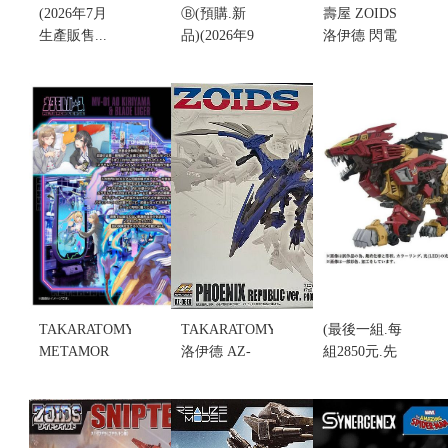
(2026年7月
Ⓑ(預購.新
壽屋 ZOIDS
生產販售...
品)(2026年9
洛伊德 閃電
結單)壽屋
月生產販
豹 阿帕因樣
ZOIDS 死亡
售)TAKARATOMY
式 2000 新配
毒蠍 HILTZ
LEGACYSOUL
色 組裝模型
2000年版
爆球連發!!
(不挑盒況)
Recolor 組裝
彈珠超人 地
(售完缺貨...
模型 (不挑盒
獄三頭犬 豪
售價:0
況)
華套組 (不挑
售價:3720
盒況)
售價:1100
TAKARATOMY
TAKARATOMY
(最後一組.每
METAMOR
洛伊德 AZ-
組2850元.先
VERSE MV-
06EX 鳳凰
來電詢
01 斬山碧&
共和國樣式
問)TAKARATOMY
長牙獅(不挑
機(不挑盒況)
1/72 洛伊德
盒況)(售完缺
(售完缺貨...
AZ-02EX 長