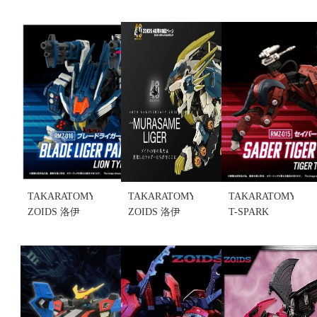
TAKARATOMY
TAKARATOMY
TAKARATOMY
ZOIDS 洛伊
ZOIDS 洛伊
T-SPARK
德 RMZ-016
德 1/72 AZ-
1/100 洛伊德
超重劍長牙
03EX 村雨長
RMZ-015 劍
獅裝甲型(不
牙獅(不挑盒
齒虎 黑裝版
挑盒況)(售完
況)(售完缺
(不挑盒況)
缺貨...
貨...
(售完缺貨...
售價:0
售價:0
售價:0