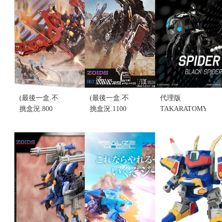
貨...
售價:0
牙獅零式 帝
售價:0
國仕樣ver.
(不挑盒況)
售價:0
(最後一盒.不
(最後一盒.不
代理版
挑盒況.800
挑盒況.1100
TAKARATOMY
元.先來電詢
元.先來電詢
蜘蛛Zoids 黑
問)機獸新世
問)TAKARATOMY
蜘蛛人SP 組
紀 ZOIDS
1/100 洛伊德
裝模型 (不挑
ZW29 狙擊
RMZ-008 指
盒況)
翼龍 (不挑盒
揮狼 厄爾拜
售價:890
況)
因規格 (不挑
售價:0
盒況)
售價:0