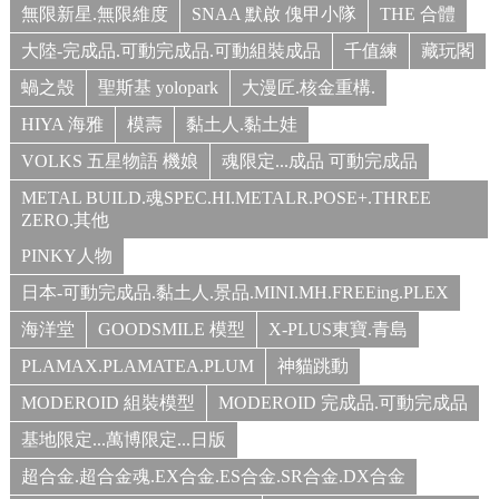
無限新星.無限維度
SNAA 默啟 傀甲小隊
THE 合體
大陸-完成品.可動完成品.可動組裝成品
千值練
藏玩閣
蝸之殼
聖斯基 yolopark
大漫匠.核金重構.
HIYA 海雅
模壽
黏土人.黏土娃
VOLKS 五星物語 機娘
魂限定...成品 可動完成品
METAL BUILD.魂SPEC.HI.METALR.POSE+.THREE
ZERO.其他
PINKY人物
日本-可動完成品.黏土人.景品.MINI.MH.FREEing.PLEX
海洋堂
GOODSMILE 模型
X-PLUS東寶.青島
PLAMAX.PLAMATEA.PLUM
神貓跳動
MODEROID 組裝模型
MODEROID 完成品.可動完成品
基地限定...萬博限定...日版
超合金.超合金魂.EX合金.ES合金.SR合金.DX合金