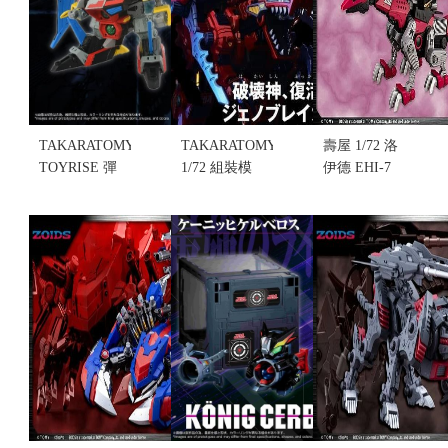
TAKARATOMY
TAKARATOMY
壽屋 1/72 洛
TOYRISE 彈
1/72 組裝模
伊德 EHI-7
珠超人
型 洛伊德
高速飛龍
DMB-04 黑
ZOIDS AZ-
ZENEBUS
煞星號(不挑
12 裂刃魔龍
帝國仕様
盒況)(售完缺
(不挑盒況.只
(ZD152X) 組
貨...
能宅配) (售
裝模型 再販
售價:0
完缺貨...
(不挑盒況)
售價:0
(售完缺貨...
售價:0