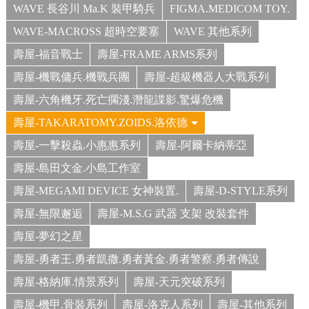
WAVE 長谷川 Ma.K 裝甲騎兵
FIGMA.MEDICOM TOY.
WAVE-MACROSS 超時空要塞
WAVE 其他系列
壽屋-福音戰士
壽屋-FRAME ARMS系列
壽屋-機戰傭兵.機戰兵團
壽屋-超級機器人大戰系列
壽屋-六角機牙.死亡擱淺.潛龍諜影.驚爆危機
壽屋-TAKARATOMY.ZOIDS.洛依德
壽屋-一擊殺蟲.小惠惠系列
壽屋-阿爾卡納蒂亞
壽屋-島田文金.小島工作室
壽屋-MEGAMI DEVICE 女神裝置.
壽屋-D-STYLE系列
壽屋-無限邂逅
壽屋-M.S.G 武器 支架 改裝套件
壽屋-夢幻之星
壽屋-勇者王.勇者凱撒.勇者黃金.勇者警察.勇者傳說
壽屋-格納庫.情景系列
壽屋-天元突破系列
壽屋-機甲.骨裝系列
壽屋-洛克人系列
壽屋-其他系列