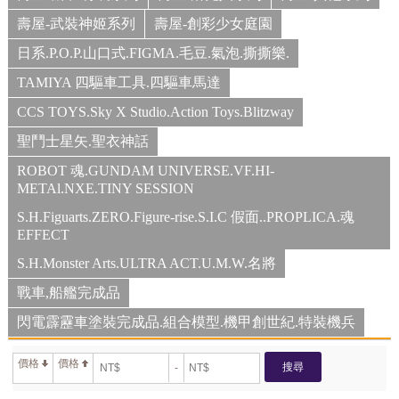
壽屋-武裝神姬系列
壽屋-創彩少女庭園
日系.P.O.P.山口式.FIGMA.毛豆.氣泡.撕撕樂.
TAMIYA 四驅車工具.四驅車馬達
CCS TOYS.Sky X Studio.Action Toys.Blitzway
聖鬥士星矢.聖衣神話
ROBOT 魂.GUNDAM UNIVERSE.VF.HI-
METAl.NXE.TINY SESSION
S.H.Figuarts.ZERO.Figure-rise.S.I.C 假面..PROPLICA.魂
EFFECT
S.H.Monster Arts.ULTRA ACT.U.M.W.名將
戰車,船艦完成品
閃電霹靂車塗裝完成品.組合模型.機甲創世紀.特裝機兵
價格
價格
搜尋
-