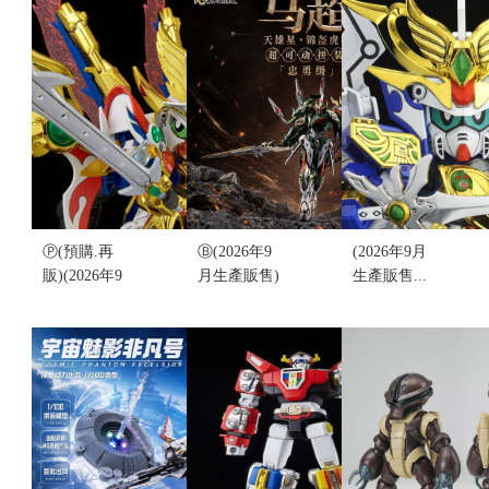
赤羽機甲 豪
STRUCTURE
1/144 DT-
華版 CD-AS-
KAITAI-
6800
03DX 合金骨
SHOU-KI
DAUGHTRESS
架 組裝模型
RX-93
多托列斯 德
(不挑盒況)
νGUNDAM
特列斯 再販
售價:850
OPTION
(不挑盒況)
PARTS FIN
售價:550
FUNNEL(不
挑盒況)
售價:0
Ⓟ(預購.再
Ⓑ(2026年9
(2026年9月
販)(2026年9
月生產販售)
生產販售...
月生產販售)
代理版 摩動
結單)魂限
魂限
核 MNP-
定...LEGEND
定...LEGEND
XH17A 忠勇
BB MUSHA
BB
級 天雄星 錦
GODMARU
VICTORY
盔虎將 馬超
FINAL
DAISHOGUN
超可動組裝
DECISIVE
飛驅鳥大將
(不挑盒況)
BATTLE Ver.
軍 不含特典
售價:1700
(不挑盒況)