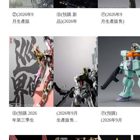
②(2026年9
Ⓑ(預購.新
Ⓟ(2026年9
月生產販
品)(2026年
月生產販售)
售)VOLKS
Q3生產販售)
魂限定...MG
VSMS 1/100
萬象聚變
1/100 AGE-
達卡斯 黑騎
TMS系列
1F/2 2號機
士 BOTH
1/100 流星
(不挑盒況)
3074 JOHN
合金骨架 組
售價:960
WEINZE(不
裝模型 (不挑
挑盒況)
盒況)
售價:2250
售價:2380
Ⓑ(預購.2026
(2026年9月
Ⓟ(預購)
年第三季生
生產販售...
(2026年9月
產販售)藏道
結單)魂限
生產販售)魂
模型 巡界使
定...METAL
限定...HG