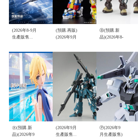
卡片 (不挑盒
售價:0
況)
售價:1250
(2026年8-9月
(預購.再販)
Ⓑ(預購.新
生產販售...
(2026年9月
品)(2026年8-
結單)摸魚動
生產販售...
9月生產販
力 非凡號
結單)代理版
售)乖乖模玩
1/100 宙斯魅
MODEROID
1/100 雷霆嘎
影 飛行背包
百獸王
巴 雙機體套
配件包 豪華
GOLION 聖
裝 雷霆組裝
版帶燈 不含
戰士 組裝模
模型系列 組
鋼彈主體 組
型 再版 (不
裝模型(不挑
裝模型 (不挑
挑盒況)
盒況)
盒況)
售價:0
售價:670
售價:1690
㉨(預購.新
(2026年9月
Ⓟ(2026年9
品)(2026年9
生產販售...
月生產販售)