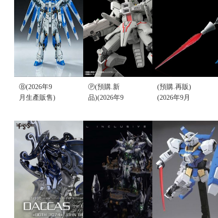
可發光 組裝
五號機 組裝
售)(不挑盒
再版(不挑盒
模型(不挑盒
況)
況)
況)
售價:980
售價:3240
售價:2070
Ⓑ(2026年9
Ⓟ(預購.新
(預購.再販)
月生產販售)
品)(2026年9
(2026年9月
野牛模型
月生產販售)
生產販售)魂
6693放大RG
魂限定 MG
限定...HG
+ GK海牛
1/100
1/144 OZ-
1/100 組裝可
GUNDAM
06MS-SR2
動模型(不挑
Mk-V(不挑盒
LEO-R 雷歐
盒況)
況)
爾 組裝模型
售價:900
售價:2350
(不挑盒況)
售價:650