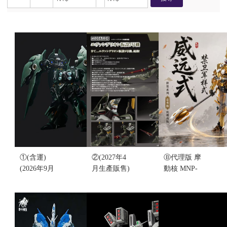
①(含運)
②(2027年4
Ⓑ代理版 摩
(2026年9月
月生產販售)
動核 MNP-
生產販售)阿
代理版
XH08A 忠勇
克西斯模玩
MODEROID
級 威遠式 禁
奧西里斯之
福音戰士新
衛軍樣式 組
翼 1/100 大
劇場版 暫設
裝模型(2026
青椒 豪華版
五號機 臨時
年9月生產販