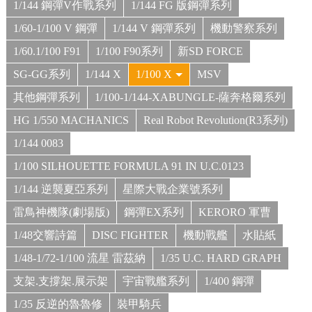
1/144 鋼彈V作戰系列
1/144 FG 版鋼彈系列
1/60-1/100 V 鋼彈
1/144 V 鋼彈系列
機動警察系列
1/60.1/100 F91
1/100 F90系列
新SD FORCE
SG-GG系列
1/144 X
1/100 X
MSV
其他鋼彈系列
1/100-1/144-XABUNGLE-薩奔格爾系列
HG 1/550 MACHANICS
Real Robot Revolution(R3系列)
1/144 0083
1/100 SILHOUETTE FORMULA 91 IN U.C.0123
1/144 逆襲夏亞系列
星際大戰企業號系列
雷鳥神機隊(劇場版)
鋼彈EX系列
KERORO 軍曹
1/48交響詩篇
DISC FIGHTER
機動戰艦
水貼紙
1/48-1/72-1/100 流星 雷茲納
1/35 U.C. HARD GRAPH
支架.支撐架.展示架
宇宙戰艦系列
1/400 鋼彈
1/35 反逆的魯魯修
裝甲騎兵