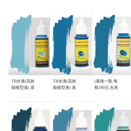
礎色 TB-06
礎色 TB-05G
礎色 TB-05
變形黃 (消
魔導紫(不挑
萌紫 (消光)
光)(不挑盒
盒況)
(不挑盒況)
況)
售價:190
售價:190
售價:190
TB水漆(高效
TB水漆(高效
(最後一瓶.每
能模型漆) 基
能模型漆) 基
瓶190元.先來
礎色 TB-04V
礎色 TB-04S
電詢問)TB水
柔亮藍(不挑
鉉亮藍(不挑
漆(高效能模
盒況)
盒況)
型漆) 基礎色
售價:190
售價:190
TB-04J 電戰
藍(不挑盒況)
售價:190