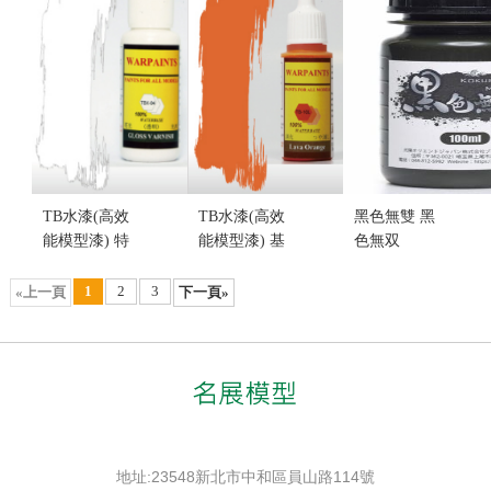
貨...
售價:190
售價:0
TB水漆(高效
TB水漆(高效
黑色無雙 黑
能模型漆) 特
能模型漆) 基
色無双
殊效果漆
礎色 TB-10L
100ML (不挑
TBX-04 透明
熔岩橘(不挑
盒況)
1
2
3
«上一頁
下一頁»
亮光漆(不挑
盒況)
售價:1250
盒況)
售價:190
售價:220
地址:23548新北市中和區員山路114號