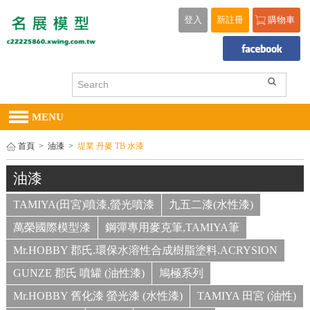
登入
新註冊
購物車
MENU
首頁
>
油漆
>
堤業 丹麥 TB 水漆
油漆
TAMIYA(田宮)噴漆,螢光噴漆
九五二漆(水性漆)
萬榮國際模型漆
鋼彈專用麥克筆,TAMIYA筆
Mr.HOBBY 郡氏.環保水溶性合成樹脂塗料.ACRYSION
GUNZE 郡氏 噴罐 (油性漆)
鳩極系列
Mr.HOBBY 舊化漆 螢光漆 (水性漆)
TAMIYA 田宮 (油性)