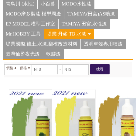
青鳥川 (水性)
小百幕
MODO水性漆
MODO摩多製漆 模型周邊
TAMIYA(田宮)AS噴漆
E7 MODEL 模型工作室
TAMIYA 田宮,水性漆
Mr.HOBBY 工具
堤業 丹麥 TB 水漆
堤業國際.補土.水漆.翻模改造材料
透明車殼專用噴漆
臺灣仙盈夜光漆
軟膠漆
價格
價格
搜尋
-