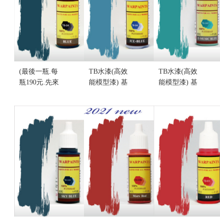
(最後一瓶.每
TB水漆(高效
TB水漆(高效
瓶190元.先來
能模型漆) 基
能模型漆) 基
電詢問)TB水
礎色 TB-04i
礎色 TB-04H
漆(高效能模
冰雪藍(不挑
電音藍(不挑
型漆) 基礎色
盒況)
盒況)
TB-04 海洋
售價:190
售價:190
藍(消光)(不
挑盒況)
售價:190