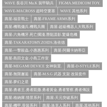
WAVE 長谷川 Ma.K 裝甲騎兵
FIGMA.MEDICOM TOY.
WAVE-MACROSS 超時空要塞
WAVE 其他系列
壽屋-福音戰士
壽屋-FRAME ARMS系列
壽屋-機戰傭兵.機戰兵團
壽屋-超級機器人大戰系列
壽屋-六角機牙.死亡擱淺.潛龍諜影.驚爆危機
壽屋-TAKARATOMY.ZOIDS.洛依德
壽屋-一擊殺蟲.小惠惠系列
壽屋-阿爾卡納蒂亞
壽屋-島田文金.小島工作室
壽屋-MEGAMI DEVICE 女神裝置.
壽屋-D-STYLE系列
壽屋-無限邂逅
壽屋-M.S.G 武器 支架 改裝套件
壽屋-夢幻之星
壽屋-勇者王.勇者凱撒.勇者黃金.勇者警察.勇者傳說
壽屋-格納庫.情景系列
壽屋-天元突破系列
壽屋-機甲.骨裝系列
壽屋-洛克人系列
壽屋-其他系列