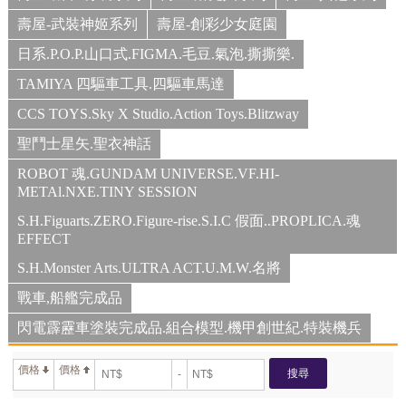
壽屋-武裝神姬系列
壽屋-創彩少女庭園
日系.P.O.P.山口式.FIGMA.毛豆.氣泡.撕撕樂.
TAMIYA 四驅車工具.四驅車馬達
CCS TOYS.Sky X Studio.Action Toys.Blitzway
聖鬥士星矢.聖衣神話
ROBOT 魂.GUNDAM UNIVERSE.VF.HI-
METAl.NXE.TINY SESSION
S.H.Figuarts.ZERO.Figure-rise.S.I.C 假面..PROPLICA.魂
EFFECT
S.H.Monster Arts.ULTRA ACT.U.M.W.名將
戰車,船艦完成品
閃電霹靂車塗裝完成品.組合模型.機甲創世紀.特裝機兵
價格
價格
搜尋
-