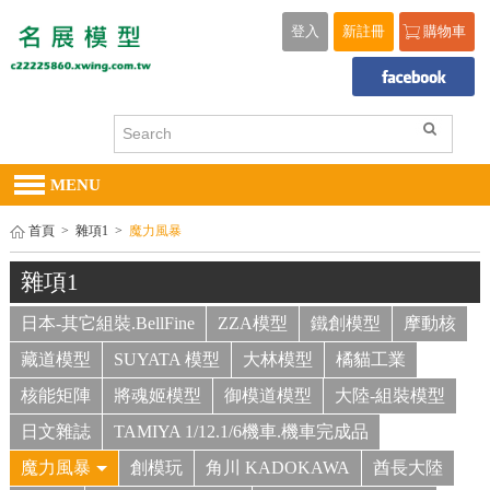
登入
新註冊
購物車
MENU
首頁
>
雜項1
>
魔力風暴
雜項1
日本-其它組裝.BellFine
ZZA模型
鐵創模型
摩動核
藏道模型
SUYATA 模型
大林模型
橘貓工業
核能矩陣
將魂姬模型
御模道模型
大陸-組裝模型
日文雜誌
TAMIYA 1/12.1/6機車.機車完成品
魔力風暴
創模玩
角川 KADOKAWA
酋長大陸