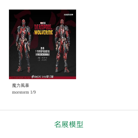
魔力風暴
morstorm 1/9
死侍 漫威 組
裝模型 (不挑
盒況)
售價:990