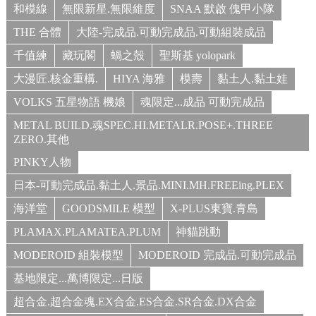
和模線
無限新星.無限維度
SNAA 默啟 傀甲小隊
THE 合體
大陸-完成品.可動完成品.可動組裝成品
千值練
藏玩閣
蝸之殼
聖斯基 yolopark
大漫匠.核金重構.
HIYA 海雅
模壽
黏土人.黏土娃
VOLKS 五星物語 機娘
魂限定...成品 可動完成品
METAL BUILD.魂SPEC.HI.METALR.POSE+.THREE
ZERO.其他
PINKY人物
日本-可動完成品.黏土人.景品.MINI.MH.FREEing.PLEX
海洋堂
GOODSMILE 模型
X-PLUS東寶.青島
PLAMAX.PLAMATEA.PLUM
神貓跳動
MODEROID 組裝模型
MODEROID 完成品.可動完成品
基地限定...萬博限定...日版
超合金.超合金魂.EX合金.ES合金.SR合金.DX合金