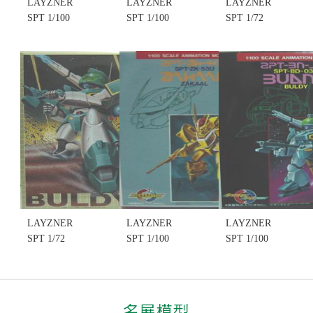
LAYZNER
LAYZNER
LAYZNER
SPT 1/100
SPT 1/100
SPT 1/72
SCALE
SCALE
SUPER
ANIMATION
ANIMATION
POWERED
MODEL KIT
MODEL KIT
TRACER #16
#14 NO.014
#13 NO.013
NO.016 SPT-
MF-GS-54C
TS-SG-50C
BB-02U
GUNSTAID
SKALLGUNNER
BAYBULL
(不挑盒況)
(不挑盒況)
(不挑盒況)
(售完缺
(售完缺
(售完缺
貨......
貨......
貨......
售價:0
售價:0
售價:0
LAYZNER
LAYZNER
LAYZNER
SPT 1/72
SPT 1/100
SPT 1/100
SUPER
SCALE
SCALE
POWERED
ANIMATION
ANIMATION
TRACER #15
MODEL KIT
MODEL KIT
NO.015 SPT-
#17 NO.017
#8 NO.008