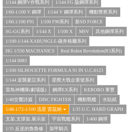
1/144 鋼彈V作戰系列
1/144 FG 版鋼彈系列
1/60-1/100 V 鋼彈
1/144 V 鋼彈系列
機動警察系列
1/60.1/100 F91
1/100 F90系列
新SD FORCE
SG-GG系列
1/144 X
1/100 X
MSV
其他鋼彈系列
1/100-1/144-XABUNGLE-薩奔格爾系列
HG 1/550 MACHANICS
Real Robot Revolution(R3系列)
1/144 0083
1/100 SILHOUETTE FORMULA 91 IN U.C.0123
1/144 逆襲夏亞系列
星際大戰企業號系列
雷鳥神機隊(劇場版)
鋼彈EX系列
KERORO 軍曹
1/48交響詩篇
DISC FIGHTER
機動戰艦
水貼紙
1/48-1/72-1/100 流星 雷茲納
1/35 U.C. HARD GRAPH
支架.支撐架.展示架
宇宙戰艦系列
1/400 鋼彈
1/35 反逆的魯魯修
裝甲騎兵