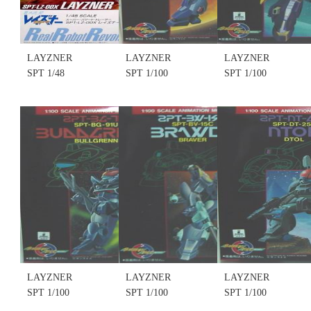
LAYZNER
LAYZNER
LAYZNER
SPT 1/48
SPT 1/100
SPT 1/100
SUPER
SCALE
SCALE
POWERED
ANIMATION
ANIMATION
TRACER
MODEL KIT
MODEL KIT
SPT-LZ-00X
NO.1 SPT-
NO.2 SPT-
LAYZNER
LZ-00X
GK-10U
雷茲納 (不挑
LAYZNER
GRIMEKAISAR
盒況)(售完缺
(不挑盒況)
(不挑盒況)
貨.......
(售完缺貨.....
(售完缺貨....
售價:0
售價:0
售價:0
LAYZNER
LAYZNER
LAYZNER
SPT 1/100
SPT 1/100
SPT 1/100
SCALE
SCALE
SCALE