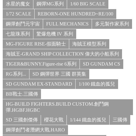
水星的魔女
鋼彈MG系列
1/60 BIG SCALE
1/72 SCALE
REBORN-ONE HUNDRED~RE/100
鋼彈創鬥元宇宙
FULL MECHANICS
多元製作家系列
七龍珠系列
驚爆危機 IV 系列
MG-FIGURE RISE-假面騎士
海賊王模型系列
海賊王-GRAND SHIP COLLECTION 偉大的小船系列
TIGER&BUNNY.Figure-rise 6系列
SD GUNDAM CS
RG系列...
SD 鋼彈世界 三國 群英集
SD GUNDAM EX-STANDARD
1/100 鐵血的孤兒
BB戰士.三國傳
HG-BUILD FIGHTERS.BUILD CUSTOM.創鬥鋼
彈.HGBF.HGBC
SD 三國創傑傳
櫻花大戰
1/144 鐵血的孤兒
三國傳
鋼彈創鬥者潛網大戰.HARO