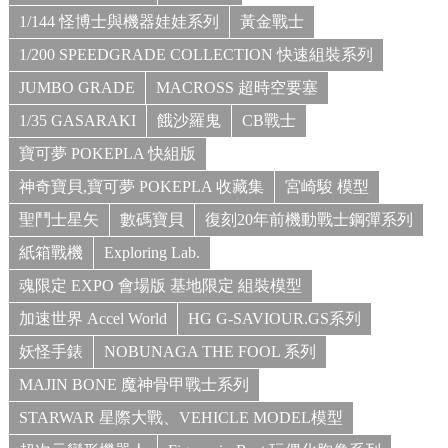
1/144 怪博士與機器娃娃系列
黃金戰士
1/200 SPEEDGRADE COLLECTION 快速組裝系列
JUMBO GRADE
MACROSS 超時空要塞
1/35 GASARAKI
餓沙羅鬼
CB戰士
寶可夢 POKEPLA 快組版
神奇寶貝,寶可夢 POKEPLA 收藏集
宮崎駿 模型
聖鬥士星矢
數碼寶貝
復刻20年前機動戰士鋼彈系列
紙箱戰機
Exploring Lab.
魂限定 EXPO 會場版 基地限定 組裝模型
加速世界 Accel World
HG G-SAVIOUR.GS系列
妖怪手錶
NOBUNAGA THE FOOL 系列
MAJIN BONE 魔神骨甲戰士系列
STARWAR 星際大戰、VEHICLE MODEL模型