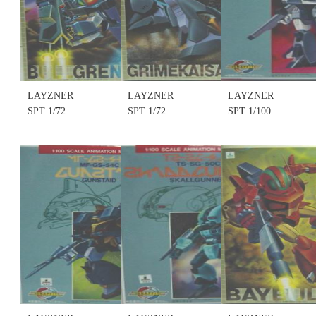
(售完缺
(售完缺
(售完缺
貨......
貨......
貨......
售價:0
售價:0
售價:0
LAYZNER
LAYZNER
LAYZNER
SPT 1/72
SPT 1/72
SPT 1/100
SUPER
SUPER
SCALE
POWERED
POWERED
ANIMATION
TRACER #10
TRACER #12
MODEL KIT
NO.010 SPT-
NO.012 SPT-
#11 NO.011
BG-91U
GK-10U
MF-SL-52C
BULLGRENN
GRIMEKAISAR
SOLOMCO
(不挑盒況)
(不挑盒況)
(不挑盒況)
(售完缺
(售完缺
(售完缺貨....
貨......
貨......
售價:0
售價:0
售價:0