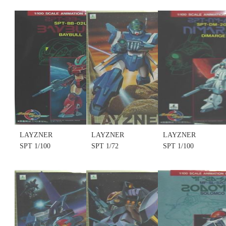
ANIMATION
ANIMATION
ANIMATION
MODEL KIT
MODEL KIT
MODEL KIT
NO.3 SPT-
NO.4 SPT-
#5 NO.005
BG-91U
BV-15C
SPT-DT-25C
BULLGRENN
BRAVER (不
DTOL (不挑
(不挑盒況)
挑盒況)(售完
盒況)(售完缺
(售完缺貨....
缺貨...
貨......
售價:0
售價:0
售價:0
LAYZNER
LAYZNER
LAYZNER
SPT 1/100
SPT 1/72
SPT 1/100
SCALE
SUPER
SCALE
ANIMATION
POWERED
ANIMATION
MODEL KIT
TRACER #7
MODEL KIT
#6 NO.006
NO.007 SPT-
#9 NO.009
SPT-BB-02U
LZ-00X
SPT-DM-20C
BAYBULL
LAYZNER
DIMARGE
(不挑盒況)
(不挑盒況)
(不挑盒況)