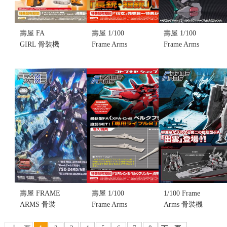
壽屋 FA
壽屋 1/100
壽屋 1/100
GIRL 骨裝機
Frame Arms
Frame Arms
娘 掌中少女
骨裝機兵 信
骨裝機兵
轟雷
玄 組裝模型
SX-25 短劍
MECHATRO
特典版 (不挑
RE2 組裝模
WEGO 特典
盒況)(售完缺
型 (不挑盒
版 (不挑盒
貨.......
況)(售完缺
況)(售完缺
售價:0
貨...
貨......
售價:0
售價:0
壽屋 FRAME
壽屋 1/100
1/100 Frame
ARMS 骨裝
Frame Arms
Arms 骨裝機
機兵 YSX-
骨裝機兵
兵 出
24RD NE
XFA-CnB 貝
雲,FA114,(最