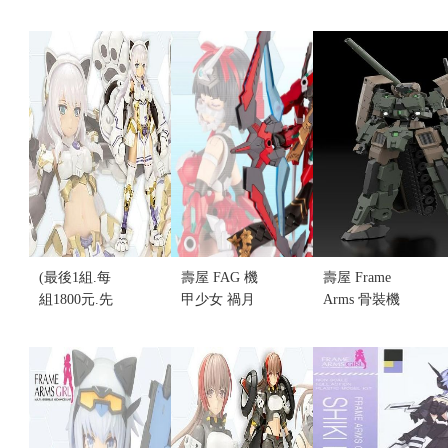
(最後1組.每
壽屋 FAG 機
壽屋 Frame
組1800元.先
甲少女 禍月
Arms 骨裝機
來電詢問)壽
崩天 (不挑盒
兵 七零式一
屋 Frame
況)
型 轟雷2 組
Arms Girl 機
售價:1670
裝模型
甲少女 突伽I
(FA144)(不挑
貓貓裝甲Ver
盒況)(售完缺
售價:0
貨...