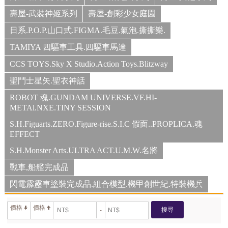
壽屋-武裝神姬系列
壽屋-創彩少女庭園
日系.P.O.P.山口式.FIGMA.毛豆.氣泡.撕撕樂.
TAMIYA 四驅車工具.四驅車馬達
CCS TOYS.Sky X Studio.Action Toys.Blitzway
聖鬥士星矢.聖衣神話
ROBOT 魂.GUNDAM UNIVERSE.VF.HI-
METAl.NXE.TINY SESSION
S.H.Figuarts.ZERO.Figure-rise.S.I.C 假面..PROPLICA.魂
EFFECT
S.H.Monster Arts.ULTRA ACT.U.M.W.名將
戰車,船艦完成品
閃電霹靂車塗裝完成品.組合模型.機甲創世紀.特裝機兵
價格
價格
搜尋
-