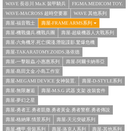
WAVE 長谷川 Ma.K 裝甲騎兵
FIGMA.MEDICOM TOY.
WAVE-MACROSS 超時空要塞
WAVE 其他系列
壽屋-福音戰士
壽屋-FRAME ARMS系列
壽屋-機戰傭兵.機戰兵團
壽屋-超級機器人大戰系列
壽屋-六角機牙.死亡擱淺.潛龍諜影.驚爆危機
壽屋-TAKARATOMY.ZOIDS.洛依德
壽屋-一擊殺蟲.小惠惠系列
壽屋-阿爾卡納蒂亞
壽屋-島田文金.小島工作室
壽屋-MEGAMI DEVICE 女神裝置.
壽屋-D-STYLE系列
壽屋-無限邂逅
壽屋-M.S.G 武器 支架 改裝套件
壽屋-夢幻之星
壽屋-勇者王.勇者凱撒.勇者黃金.勇者警察.勇者傳說
壽屋-格納庫.情景系列
壽屋-天元突破系列
壽屋-機甲.骨裝系列
壽屋-洛克人系列
壽屋-其他系列