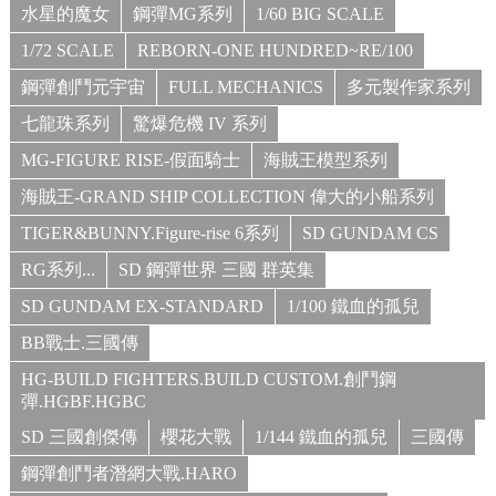
水星的魔女
鋼彈MG系列
1/60 BIG SCALE
1/72 SCALE
REBORN-ONE HUNDRED~RE/100
鋼彈創鬥元宇宙
FULL MECHANICS
多元製作家系列
七龍珠系列
驚爆危機 IV 系列
MG-FIGURE RISE-假面騎士
海賊王模型系列
海賊王-GRAND SHIP COLLECTION 偉大的小船系列
TIGER&BUNNY.Figure-rise 6系列
SD GUNDAM CS
RG系列...
SD 鋼彈世界 三國 群英集
SD GUNDAM EX-STANDARD
1/100 鐵血的孤兒
BB戰士.三國傳
HG-BUILD FIGHTERS.BUILD CUSTOM.創鬥鋼
彈.HGBF.HGBC
SD 三國創傑傳
櫻花大戰
1/144 鐵血的孤兒
三國傳
鋼彈創鬥者潛網大戰.HARO