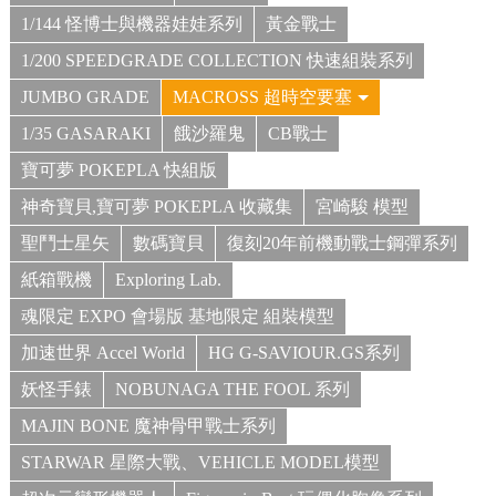
1/144 怪博士與機器娃娃系列
黃金戰士
1/200 SPEEDGRADE COLLECTION 快速組裝系列
JUMBO GRADE
MACROSS 超時空要塞
1/35 GASARAKI
餓沙羅鬼
CB戰士
寶可夢 POKEPLA 快組版
神奇寶貝,寶可夢 POKEPLA 收藏集
宮崎駿 模型
聖鬥士星矢
數碼寶貝
復刻20年前機動戰士鋼彈系列
紙箱戰機
Exploring Lab.
魂限定 EXPO 會場版 基地限定 組裝模型
加速世界 Accel World
HG G-SAVIOUR.GS系列
妖怪手錶
NOBUNAGA THE FOOL 系列
MAJIN BONE 魔神骨甲戰士系列
STARWAR 星際大戰、VEHICLE MODEL模型