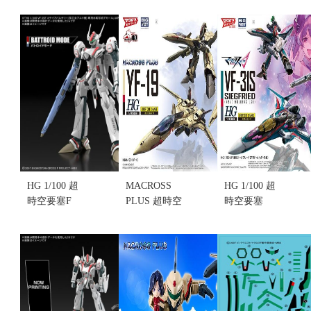
1/100 VF-19
二式 米莉亞･
NO.002
火焰女武神
法麗娜･吉納
MACROSS
音響推進器
斯座機 (不挑
DELTA VF-
裝備 (不挑盒
盒況)
31S 齊格菲
況)
售價:990
阿拉德專用
售價:600
機 (不挑盒
況)
售價:1450
HG 1/100 超
MACROSS
HG 1/100 超
時空要塞F
PLUS 超時空
時空要塞
VF-25F 彌賽
要塞 HG
DELTA VF-
亞女武神 早
1/100 YF-19
31S 齊格菲
乙女有人機
(不挑盒況)
阿拉德.梅 組
(不挑盒況)
(售完缺貨...
裝模型(不挑
(售完缺貨...
售價:0
盒況)
售價:0
售價:1150