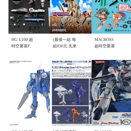
HG 1/100 超
(最後一組.每
MACROSS
時空要塞F
組830元.先來
超時空要塞
VF-25F 彌賽
電詢問)TINY
第2彈貼紙 娘
亞女武神 早
SESSION 超
娘水貼紙(不
乙女有人機
時空要塞Plus
挑盒況)(售完
套組(不挑盒
YF-19 勇 戴
缺貨...
況)(售完缺
森機 with 謬
售價:0
貨...
芳容(不挑盒
售價:0
況)
售價:0