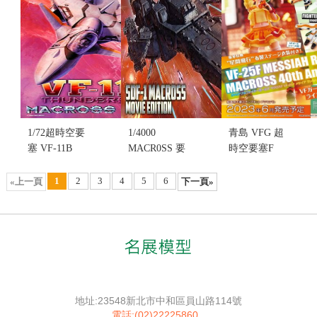
機）組裝模
況)(售完缺
缺貨...
型(不挑盒況)
貨...
售價:0
(售完缺貨...
售價:0
售價:0
1/72超時空要
1/4000
青島 VFG 超
塞 VF-11B
MACR0SS 要
時空要塞F
THUNDERBOLT(不
塞艦 劇場版
VF-25F 彌賽
挑盒況)(售完
(不挑盒況)
亞 李蘭花 40
1
2
3
4
5
6
«上一頁
下一頁»
缺貨...
(售完缺貨...
週年紀念版
售價:0
售價:0
組裝模型 (不
挑盒況)(售完
缺貨...
售價:2580
地址:23548新北市中和區員山路114號
電話:(02)22225860