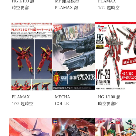
HG 1/100 超
MF 組裝模型
PLAMAX
時空要塞
PLAMAX 銀
1/72 超時空
VF-22S 雨燕
河漂流 MF-
要塞 VF-1J
二式 馬克斯
84 Torunfam
Battroid 女武
米利安･吉納
& Janous號
神 一條輝機
斯座機 (不挑
(不挑盒況)
(不挑盒況)
盒況)
(售完缺貨...
(售完缺貨...
售價:990
售價:0
售價:0
PLAMAX
MECHA
HG 1/100 超
1/72 超時空
COLLE
時空要塞F
要塞7 VF-19
NO.07
YF-29 永恆
改 Fire
SDF/C-108
聖劍式 早乙
Valkyrie（熱
EIYSION 要
女有人機 (不
氣巴薩拉
塞型 (不挑盒
挑盒況)(售完