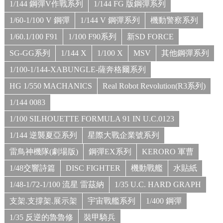
1/144 鋼彈V作戰系列
1/144 FG 版鋼彈系列
1/60-1/100 V 鋼彈
1/144 V 鋼彈系列
機動警察系列
1/60.1/100 F91
1/100 F90系列
新SD FORCE
SG-GG系列
1/144 X
1/100 X
MSV
其他鋼彈系列
1/100-1/144-XABUNGLE-薩奔格爾系列
HG 1/550 MACHANICS
Real Robot Revolution(R3系列)
1/144 0083
1/100 SILHOUETTE FORMULA 91 IN U.C.0123
1/144 逆襲夏亞系列
星際大戰企業號系列
雷鳥神機隊(劇場版)
鋼彈EX系列
KERORO 軍曹
1/48交響詩篇
DISC FIGHTER
機動戰艦
水貼紙
1/48-1/72-1/100 流星 雷茲納
1/35 U.C. HARD GRAPH
支架.支撐架.展示架
宇宙戰艦系列
1/400 鋼彈
1/35 反逆的魯魯修
裝甲騎兵