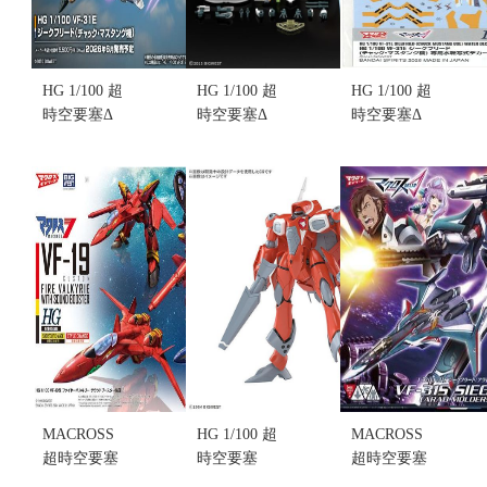
HG 1/100 超
HG 1/100 超
HG 1/100 超
時空要塞Δ
時空要塞Δ
時空要塞Δ
NO.012 #12
VF-31E 英雄
VF-31E 英雄
VF-31E 英雄
式 (查克･馬
式 (查克･馬
式 (查克･馬
斯坦古座機)
斯坦古座機)
斯坦古座機)
豪華套組(不
專用水貼紙
(不挑盒況)
挑盒況)(售完
(不挑盒況)
售價:1150
缺貨...
售價:160
售價:0
MACROSS
HG 1/100 超
MACROSS
超時空要塞
時空要塞
超時空要塞
PLUS HG
VF-22S 雨燕
1/72 #2