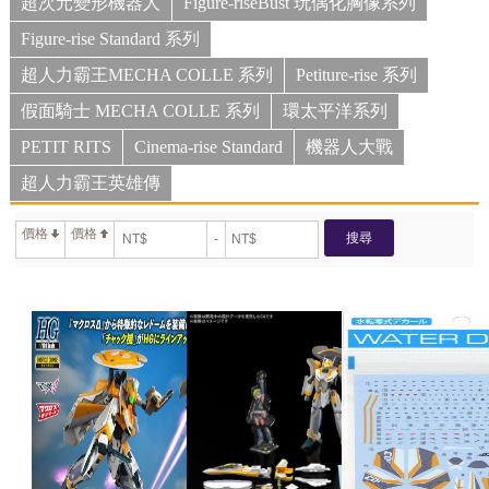
超次元變形機器人
Figure-riseBust 玩偶化胸像系列
Figure-rise Standard 系列
超人力霸王MECHA COLLE 系列
Petiture-rise 系列
假面騎士 MECHA COLLE 系列
環太平洋系列
PETIT RITS
Cinema-rise Standard
機器人大戰
超人力霸王英雄傳
價格
價格
搜尋
-