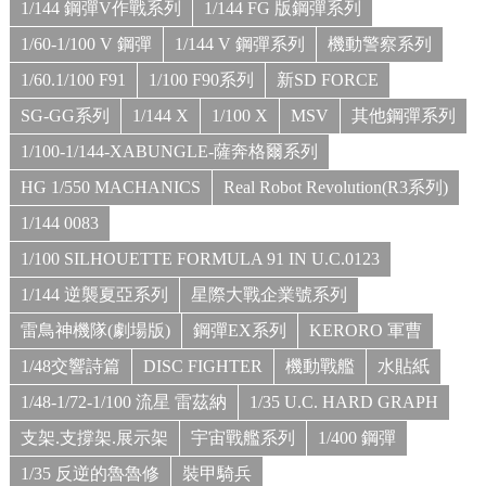
1/144 鋼彈V作戰系列
1/144 FG 版鋼彈系列
1/60-1/100 V 鋼彈
1/144 V 鋼彈系列
機動警察系列
1/60.1/100 F91
1/100 F90系列
新SD FORCE
SG-GG系列
1/144 X
1/100 X
MSV
其他鋼彈系列
1/100-1/144-XABUNGLE-薩奔格爾系列
HG 1/550 MACHANICS
Real Robot Revolution(R3系列)
1/144 0083
1/100 SILHOUETTE FORMULA 91 IN U.C.0123
1/144 逆襲夏亞系列
星際大戰企業號系列
雷鳥神機隊(劇場版)
鋼彈EX系列
KERORO 軍曹
1/48交響詩篇
DISC FIGHTER
機動戰艦
水貼紙
1/48-1/72-1/100 流星 雷茲納
1/35 U.C. HARD GRAPH
支架.支撐架.展示架
宇宙戰艦系列
1/400 鋼彈
1/35 反逆的魯魯修
裝甲騎兵