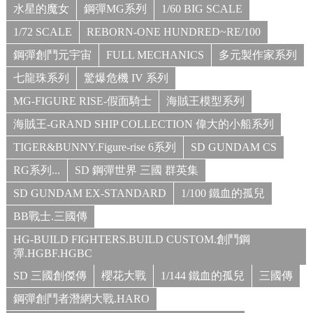
水星的魔女
鋼彈MG系列
1/60 BIG SCALE
1/72 SCALE
REBORN-ONE HUNDRED~RE/100
鋼彈創鬥元宇宙
FULL MECHANICS
多元製作家系列
七龍珠系列
驚爆危機 IV 系列
MG-FIGURE RISE-假面騎士
海賊王模型系列
海賊王-GRAND SHIP COLLECTION 偉大的小船系列
TIGER&BUNNY.Figure-rise 6系列
SD GUNDAM CS
RG系列...
SD 鋼彈世界 三國 群英集
SD GUNDAM EX-STANDARD
1/100 鐵血的孤兒
BB戰士.三國傳
HG-BUILD FIGHTERS.BUILD CUSTOM.創鬥鋼
彈.HGBF.HGBC
SD 三國創傑傳
櫻花大戰
1/144 鐵血的孤兒
三國傳
鋼彈創鬥者潛網大戰.HARO