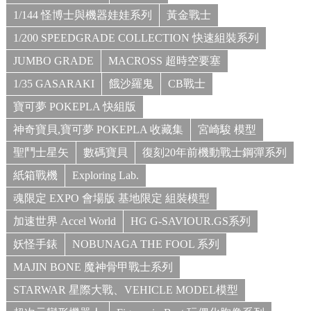
1/144 怪博士與機器娃娃系列
黃金戰士
1/200 SPEEDGRADE COLLECTION 快速組裝系列
JUMBO GRADE
MACROSS 超時空要塞
1/35 GASARAKI
餓沙羅鬼
CB戰士
寶可夢 POKEPLA 快組版
神奇寶貝,寶可夢 POKEPLA 收藏集
宮崎駿 模型
聖鬥士星矢
數碼寶貝
復刻20年前機動戰士鋼彈系列
紙箱戰機
Exploring Lab.
魂限定 EXPO 會場版 基地限定 組裝模型
加速世界 Accel World
HG G-SAVIOUR.GS系列
妖怪手錶
NOBUNAGA THE FOOL 系列
MAJIN BONE 魔神骨甲戰士系列
STARWAR 星際大戰、VEHICLE MODEL模型