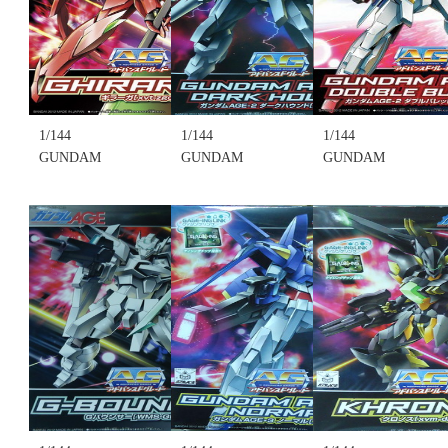
售價:0
型(不挑盒況)
型(不挑盒況)
(售完缺貨...
(售完缺貨...
售價:0
售價:0
1/144
1/144
1/144
GUNDAM
GUNDAM
GUNDAM
AGE系列 AG
AGE系列 AG
AGE系列 AG
ADVANCED
ADVANCED
ADVANCED
GRADE~018
GRADE~021
GRADE~015
GHIRARGA
GUNDAM
AGE-2
基拉格(不挑
AGE-2
DOUBLE
盒況)(售完缺
DARK
BULLET 雙
貨...
HOUND 骷
砲型飛行形
售價:0
髏黑色配色
(不挑盒況)
樣式(不挑盒
(售完缺貨...
況)(售完缺
售價:0
貨...
售價:0