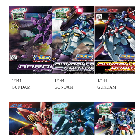
ADVANCED
ADVANCED
ADVANCED
GRADE~022
GRADE~024
GRADE~023
G-EXES
GUNDAM
GUNDAM
JACKEDGE(BMS-
AGE-
LEGILIS(xvm-
004)(不挑盒
FX(AGE-FX)
fzc)(不挑盒
況)(售完缺
(不挑盒況)
況)(售完缺
貨...
(售完缺貨...
貨...
售價:0
售價:0
售價:0
1/144
1/144
1/144
GUNDAM
GUNDAM
GUNDAM
AGE系列 AG
AGE系列 AG
AGE系列 AG
ADVANCED
ADVANCED
ADVANCED
GRADE~016
GRADE~020
GRADE~019
DORADO(ovm-
GUNDAM
GUNDAM
e) 多拉德(不
AGE-3
AGE-3
挑盒況)(售完
FORTRESS,
ORBITAL,
缺貨...
AGE-3 要塞
AGE-3 軌道