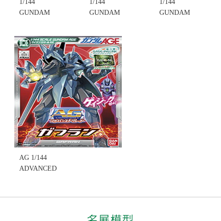
1/144
1/144
1/144
GUNDAM
GUNDAM
GUNDAM
AGE系列 AG
AGE系列 AG
AGE系列 AG
ADVANCED
ADVANCED
ADVANCED
GRADE~013
GRADE~017
GRADE~014
G-BOUNCER
GUNDAM
KHRONOS
包瑟(不挑盒
AGE-3
克羅諾斯(不
況)(售完缺
NORMAL,
挑盒況)(售完
貨...
AGE-3 基本
缺貨...
售價:0
型(不挑盒況)
售價:0
(售完缺貨...
售價:0
AG 1/144
ADVANCED
GRADE 002
GAFRAN 加
夫蘭(不挑盒
況)(售完缺