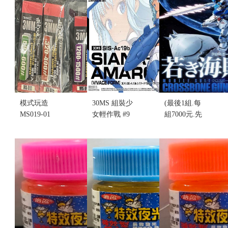
模式玩造
30MS 組裝少
(最後1組.每
MS019-01
女輕作戰 #9
組7000元.先
#320~#1500
NO.009 SIS-
詢問.盒污)魂
3MM打磨海
Ac19b 席安
限定...MB 海
棉砂紙套組
娜阿瑪希亞 9
盜鋼彈X3
(1套4盒)(不
迅捷裝 (不挑
XM-X3 骷髏
挑盒況)(售完
盒況)
鋼彈(不挑盒
缺貨...
售價:380
況)
售價:0
售價:0