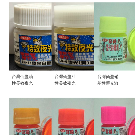
米黃色 (不挑
大河(不挑盒
V賽聯 炎子
盒況)
況)(售完缺
(不挑盒況)
售價:20
貨...
(售完缺貨...
售價:0
售價:0
台灣仙盈油
台灣仙盈油
台灣仙盈硝
性長效夜光
性長效夜光
基性螢光漆
漆 LN-11 夜
漆 LN-4 夜光
CO-01 (螢光
光白色底漆
黃原色 (不挑
黃)(不挑盒
(不挑盒況)
盒況)
況)
售價:20
售價:20
售價:20