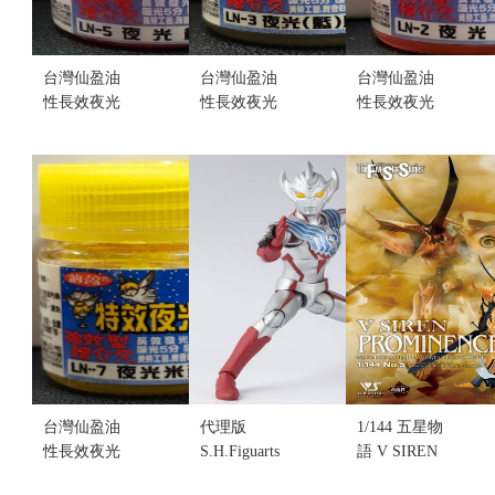
台灣仙盈油
台灣仙盈油
台灣仙盈油
性長效夜光
性長效夜光
性長效夜光
漆 LN-5 夜光
漆 LN-3 夜光
漆 LN-2 夜光
桃色 (不挑盒
藍原色 (不挑
紅色 (不挑盒
況)
盒況)
況)
售價:20
售價:20
售價:20
台灣仙盈油
代理版
1/144 五星物
性長效夜光
S.H.Figuarts
語 V SIREN
漆 LN-7 夜光
超人力霸王
PROMINENCE