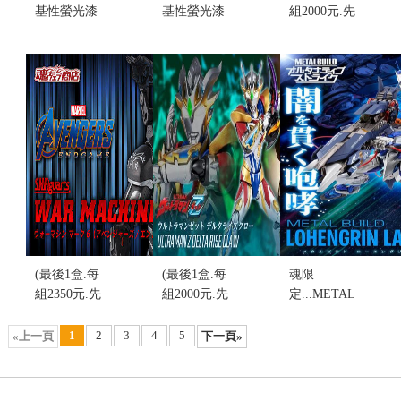
基性螢光漆
基性螢光漆
組2000元.先
CO-02 (螢光
CO-06 (螢光
詢問)代理版
橙)(不挑盒
棗紅色) (不
魂限
況)
挑盒況)
定...S.H.Figuarts
售價:20
售價:20
快打旋風 沙
卡特 (不挑盒
況)
售價:0
(最後1盒.每
(最後1盒.每
魂限
組2350元.先
組2000元.先
定...METAL
詢問)魂商
詢問)魂限
BUILD 羅安
店...S.H.Figuarts
定...S.H.Figuarts
格林發射器
1
2
3
4
5
«上一頁
下一頁»
復仇者聯盟
超人力霸王
配件包 MB
終極之戰 戰
澤塔 傑特
藍異端
爭機器 馬克6
Ultraman Z
LAUNCHER(不