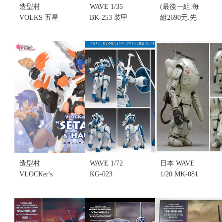
造型村
WAVE 1/35
(最後一組.每
VOLKS 五星
BK-253 裝甲
組2690元.先
物語 IMS
騎兵 Strike
來電詢問)造
1/100 VS-
Dog PS版 初
型村 五星物
IMS-13 黃金
回限定版 組
語 1/100 IMS
之夜 K.O.G
裝模型(不挑
SERIES 黃金
(不挑盒況)
盒況)(售完缺
騎士 VS-
(售完缺貨...
貨...
IMS-11
售價:0
售價:0
KNIGHT OF
GOLD A-T
TYPE D2
MIRAGE
KOG-AT (不
挑盒況)(售完
缺貨...
造型村
WAVE 1/72
日本 WAVE
售價:0
VLOCKer's
KG-023
1/20 MK-081
FIORE
Promaxis 機
S.A.F.S.SPACE
Setaria &
甲界 人馬兵
TYPE 2C
Haures 組裝
(不挑盒況)
Super Ball 月
模型(不挑盒
(售完缺貨...
亮雪人 Moon