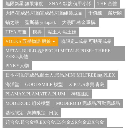
無限新星.無限維度
SNAA 默啟 傀甲小隊
THE 合體
大陸-完成品.可動完成品.可動組裝成品
千值練
藏玩閣
蝸之殼
聖斯基 yolopark
大漫匠.核金重構.
HIYA 海雅
模壽
黏土人.黏土娃
VOLKS 五星物語 機娘
魂限定...成品 可動完成品
METAL BUILD.魂SPEC.HI.METALR.POSE+.THREE
ZERO.其他
PINKY人物
日本-可動完成品.黏土人.景品.MINI.MH.FREEing.PLEX
海洋堂
GOODSMILE 模型
X-PLUS東寶.青島
PLAMAX.PLAMATEA.PLUM
神貓跳動
MODEROID 組裝模型
MODEROID 完成品.可動完成品
基地限定...萬博限定...日版
超合金.超合金魂.EX合金.ES合金.SR合金.DX合金