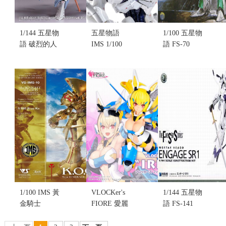
1/144 五星物
五星物語
1/100 五星物
語 破烈的人
IMS 1/100
語 FS-70
形
L.E.D.
JUNCHOON
GATEXION
MIRAGE V3
(不挑盒況)
Mark3
雷德幻象 單
(售完缺
DHARMAS
騎仕樣(不挑
貨........
組裝模型(不
盒況)(售完缺
售價:0
挑盒況)(售完
貨...
缺貨...
售價:0
售價:0
1/100 IMS 黃
VLOCKer's
1/144 五星物
金騎士
FIORE 愛麗
語 FS-141
K.O.G
絲 IRIS Ver.
ENGAGE
MIRAGE
1.5 組裝模型
SR1 (不挑盒