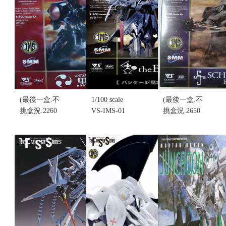
況)(售完缺
售價:0
Snowman 組
貨...
裝模型(不挑
售價:0
盒況)(售完缺
貨...
售價:0
(最後一盒.不
1/100 scale
(最後一盒.不
挑盒況.2260
VS-IMS-01
挑盒況.2650
元.先來電詢
the BANG 破
元-先來電詢
問) VOLKS
裂人偶 (不挑
問)VOLKS
五星物語
盒況)(售完缺
五星物語
IMS 1/100
貨...
IMS 1/100
scale 黑騎士
售價:0
VS-IMS-05
(不挑盒況)
SCHPERTOR
售價:0
K.O.G 水龍
(不挑盒況)
售價:0