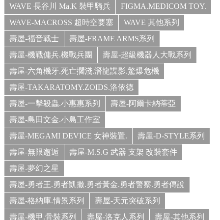
WAVE 長谷川 Ma.K 裝甲騎兵
FIGMA.MEDICOM TOY.
WAVE-MACROSS 超時空要塞
WAVE 其他系列
壽屋-福音戰士
壽屋-FRAME ARMS系列
壽屋-機戰傭兵.機戰兵團
壽屋-超級機器人大戰系列
壽屋-六角機牙.死亡擱淺.潛龍諜影.驚爆危機
壽屋-TAKARATOMY.ZOIDS.洛依德
壽屋-一擊殺蟲.小惠惠系列
壽屋-阿爾卡納蒂亞
壽屋-島田文金.小島工作室
壽屋-MEGAMI DEVICE 女神裝置.
壽屋-D-STYLE系列
壽屋-無限邂逅
壽屋-M.S.G 武器 支架 改裝套件
壽屋-夢幻之星
壽屋-勇者王.勇者凱撒.勇者黃金.勇者警察.勇者傳說
壽屋-格納庫.情景系列
壽屋-天元突破系列
壽屋-機甲.骨裝系列
壽屋-洛克人系列
壽屋-其他系列