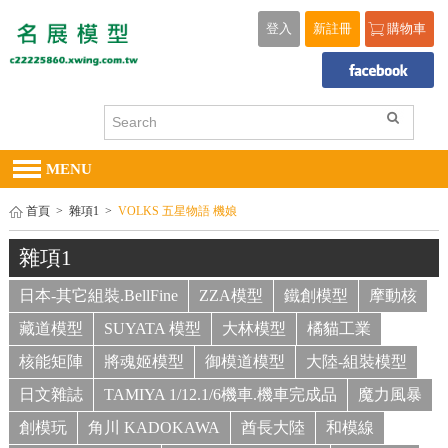
登入
新註冊
購物車
MENU
首頁
>
雜項1
>
VOLKS 五星物語 機娘
雜項1
日本-其它組裝.BellFine
ZZA模型
鐵創模型
摩動核
藏道模型
SUYATA 模型
大林模型
橘貓工業
核能矩陣
將魂姬模型
御模道模型
大陸-組裝模型
日文雜誌
TAMIYA 1/12.1/6機車.機車完成品
魔力風暴
創模玩
角川 KADOKAWA
酋長大陸
和模線