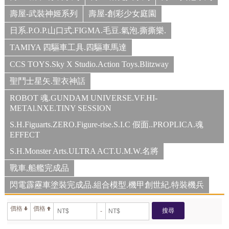
壽屋-武裝神姬系列
壽屋-創彩少女庭園
日系.P.O.P.山口式.FIGMA.毛豆.氣泡.撕撕樂.
TAMIYA 四驅車工具.四驅車馬達
CCS TOYS.Sky X Studio.Action Toys.Blitzway
聖鬥士星矢.聖衣神話
ROBOT 魂.GUNDAM UNIVERSE.VF.HI-
METAl.NXE.TINY SESSION
S.H.Figuarts.ZERO.Figure-rise.S.I.C 假面..PROPLICA.魂
EFFECT
S.H.Monster Arts.ULTRA ACT.U.M.W.名將
戰車,船艦完成品
閃電霹靂車塗裝完成品.組合模型.機甲創世紀.特裝機兵
價格
價格
搜尋
-