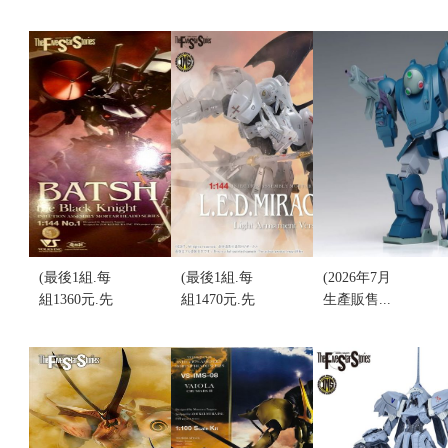
(最後1組.每
(最後1組.每
(2026年7月
組1360元.先
組1470元.先
生產販售...
來電詢
來電詢
結單)WAVE
問)VOLKS
問)VOLKS
1/35 BK-256
五星物語
IMS 1/144 雷
裝甲騎兵
IMS1/144
德幻象 V3
Diving Beetle
BATSH the
LED Mirage
PS版 組裝模
Black Knight
V3 輕裝式樣
型 (再販)(不