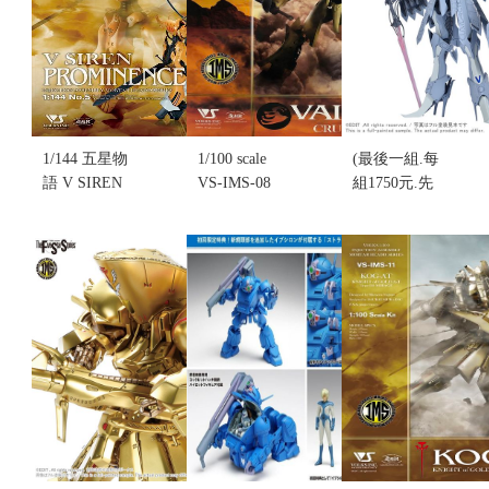
黑騎士(不挑
組裝模型(不
挑盒況)
盒況)
挑盒況)
售價:1150
售價:0
售價:0
1/144 五星物
1/100 scale
(最後一組.每
語 V SIREN
VS-IMS-08
組1750元.先
PROMINENCE
小丑
來電詢
V賽聯 炎子
VAIOLA
問)1/144
(不挑盒況)
CRUMARS II
S.S.I.KUBALKANS
(售完缺貨...
(不挑盒況)
the BANG 破
售價:0
售價:2895
烈人形(不挑
盒況)
售價:0