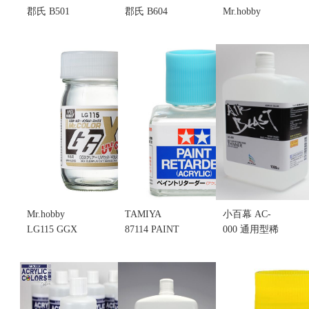
郡氏 B501
郡氏 B604
Mr.hobby
TOPCOAT 水
PREMIUM
BG675 新水
性 光澤 亮光
TOPCOAT
性抗白化
保護漆 (不挑
SMOOTH
75%抗UV 消
盒況)
CLEAR 抗
光 透明保護
售價:150
UV 消光 無
漆噴罐(不挑
光透明保護
盒況)
漆(不挑盒況)
售價:240
售價:290
Mr.hobby
TAMIYA
小百幕 AC-
LG115 GGX
87114 PAINT
000 通用型稀
透明 UV 半
RETARDER
釋劑 清潔劑
光澤保護漆
(ACRYLIC)
1000ml (不挑
(不挑盒況)
水性塗料乾
盒況)
售價:215
燥延遲劑 慢
售價:350
乾劑 緩乾劑