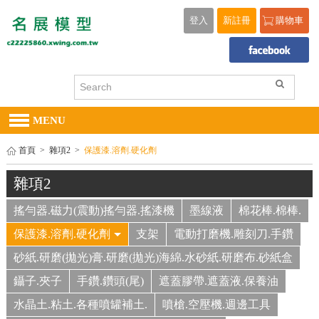
登入
新註冊
購物車
MENU
首頁
>
雜項2
>
保護漆.溶劑.硬化劑
雜項2
搖勻器.磁力(震動)搖勻器.搖漆機
墨線液
棉花棒.棉棒.
保護漆.溶劑.硬化劑
支架
電動打磨機.雕刻刀.手鑽
砂紙.研磨(拋光)膏.研磨(拋光)海綿.水砂紙.研磨布.砂紙盒
鑷子.夾子
手鑽.鑽頭(尾)
遮蓋膠帶.遮蓋液.保養油
水晶土.粘土.各種噴罐補土.
噴槍.空壓機.週邊工具