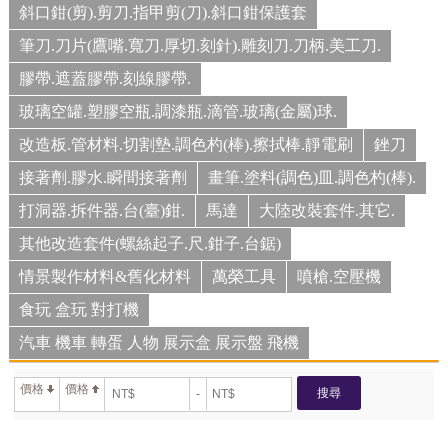
斜口鉗(剪).剪刀.指甲剪(刀).斜口鉗保護套
筆刀.刀片(鷹嘴.寬刀.厚切.刻針).雕刻刀.刀柄.美工刀.
膠帶.遮蓋膠帶.刻線膠帶.
玻璃空罐.塑膠空瓶.調漆瓶.滴管.玻璃(金屬)球.
改造板.管材料.切割墊.調色杓(棒).擦拭棒.靜電刷
銼刀
接著劑.膠水.瞬間接著劑
畫筆.塗料(調色)皿.調色杓(棒).
打洞器.拆件器.台(臺)鉗.
馬達
大陸改裝套件.其它.
其他改造套件(螺絲起子.尺.鉗子.台鋸)
情景製作材料&舊化材料
萬榮工具
噴槍.空壓機
食玩 盒玩 對打機
汽車 機車 轉蛋 人物 展示盒 展示盤 飛機
價格
價格
搜尋
-