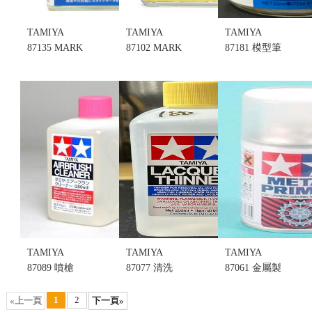
TAMIYA
TAMIYA
TAMIYA
87135 MARK
87102 MARK
87181 模型筆
FIT
FIT 貼紙軟
刷專用潤澤
STRONG 水
化劑 (不挑盒
修護液 (不挑
貼紙強化劑
況)
盒況)
(不挑盒況)
售價:70
售價:100
售價:70
TAMIYA
TAMIYA
TAMIYA
87089 噴槍
87077 清洗
87061 金屬製
噴筆清洗劑
稀釋 硝基漆
品專用噴底
(不挑盒況)
油性專用溶
漆 透明色 金
1
2
«上一頁
下一頁»