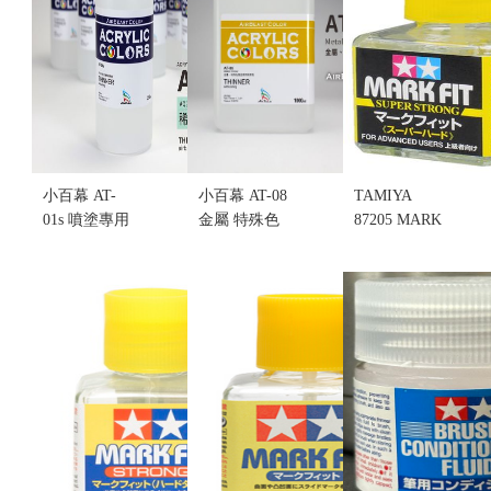
(不挑盒況)
售價:80
小百幕 AT-
小百幕 AT-08
TAMIYA
01s 噴塗專用
金屬 特殊色
87205 MARK
稀釋劑
噴塗 專用稀
FIT SUPER
350ml (不挑
釋劑 1000ml
STRONG 超
盒況)
(不挑盒況)
級強力型 貼
售價:200
售價:500
紙軟化劑 (不
挑盒況)
售價:80