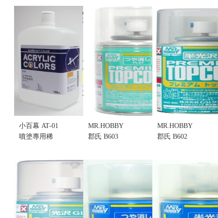
小百幕 AT-01
MR.HOBBY
MR.HOBBY
噴塗專用稀
郡氏 B603
郡氏 B602
釋劑 1000ml
PREMIUM
PREMIUM
(不挑盒況)
TOPCOAT 高
TOPCOAT 高
售價:450
級水性 消光
級水性 半光
保護漆 (不挑
澤 半光透明
盒況)
保護漆 (不挑
售價:180
盒況)
售價:180