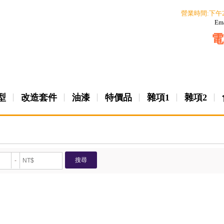
營業時間:下午
Em
電
型
改造套件
油漆
特價品
雜項1
雜項2
搜尋
-