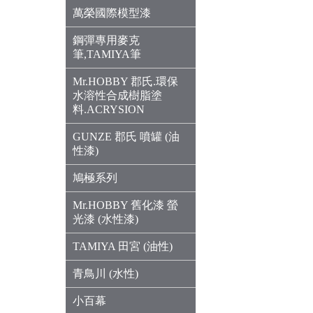
萬榮國際模型漆
鋼彈專用麥克
筆,TAMIYA筆
Mr.HOBBY 郡氏.環保
水溶性合成樹脂塗
料.ACRYSION
GUNZE 郡氏 噴罐 (油
性漆)
鳩極系列
Mr.HOBBY 舊化漆 螢
光漆 (水性漆)
TAMIYA 田宮 (油性)
青鳥川 (水性)
小百幕