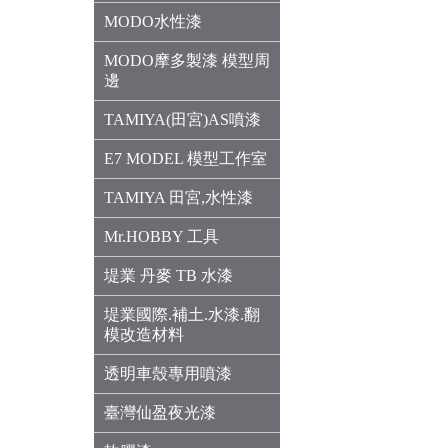
MODO水性漆
MODO摩多製漆 模型周
邊
TAMIYA(田宮)AS噴漆
E7 MODEL 模型工作室
TAMIYA 田宮,水性漆
Mr.HOBBY 工具
堤業 丹麥 TB 水漆
堤業國際.補土.水漆.翻
模改造材料
透明車殼專用噴漆
臺灣仙盈夜光漆