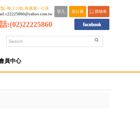
2點~晚上10點.每週週一公休
登入
新註冊
購物車
ail:c22225860@yahoo.com.tw
話:
(02)22225860
會員中心