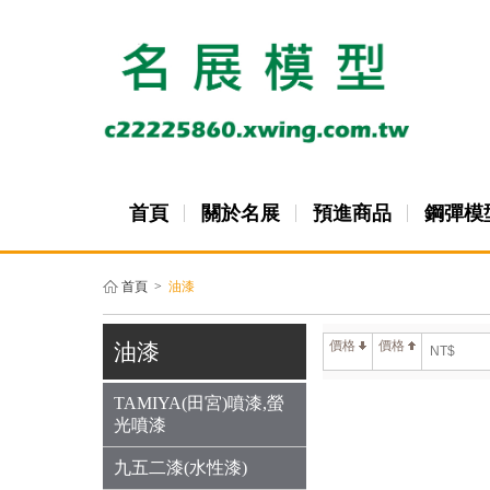
首頁
關於名展
預進商品
鋼彈模
首頁
>
油漆
價格
價格
油漆
TAMIYA(田宮)噴漆,螢
光噴漆
九五二漆(水性漆)