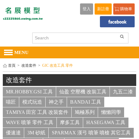
登入
新註冊
購物車
MENU
首頁
>
改造套件
>
GIC 改造工具.零件
改造套件
MR.HOBBY.GSI 工具
仙盈 空壓機 改裝工具
九五二漆
喵匠
模式玩造
神之手
BANDAI 工具
TAMIYA 田宮 工具 改裝套件
鳩極系列
懶懶同學
WAVE 噴筆 零件 工具
摩多工具
HASEGAWA 工具
優速達
3M 砂紙
SPARMAX 漢弓 噴筆 噴槍 其它工具