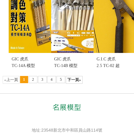
挑盒況)
售價:50
GIC 虎爪
GIC 虎爪
G.I.C 虎爪
TC-14A 模型
TC-14B 模型
2.5 TC-02 超
上色專用 噴
上色專用噴
薄刃 單刃 模
漆夾 竹籤夾
漆夾 竹籤夾
型專用斜口
1
2
3
4
5
«上一頁
下一頁»
小鱷夾 夾子
大鱷夾 夾子
鉗(不挑盒況)
(30入)(不挑
(22入)(不挑
售價:600
盒況)
盒況)
售價:130
售價:130
地址:23548新北市中和區員山路114號