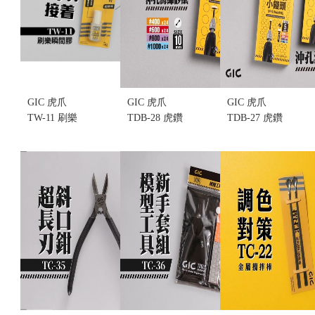
況)
售價:0
GIC 虎爪
GIC 虎爪
GIC 虎爪
TW-11 刷樂
TDB-28 虎鑽
TDB-27 虎鑽
瞬間膠(不挑
電動雕刻機
電動雕刻機
盒況)
大饅頭 沖孔
小饅頭 沖孔
售價:70
海綿砂紙
海綿砂紙
10mm 綜合
5mm 綜合包
包(不挑盒況)
(不挑盒況)
售價:120
售價:120