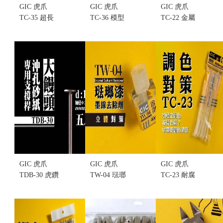
GIC 虎爪
GIC 虎爪
GIC 虎爪
TC-35 超長
TC-36 模型
TC-22 金屬
刃斜口鉗(不
工具新手套
兩用顏料調
挑盒況)
組(不挑盒況)
色棒 調漆棒
售價:500
售價:290
攪拌棒(2入)
(不挑盒況)
(售完缺貨...
售價:0
GIC 虎爪
GIC 虎爪
GIC 虎爪
TDB-30 虎鑽
TW-04 琺瑯
TC-23 耐腐
電動雕刻機
漆墨線去除
蝕滴管
大饅頭沖孔
劑 40ml(不挑
3ML(5入)(不
海綿砂紙專
盒況)
挑盒況)
用 支撐桿(不
售價:60
售價:25