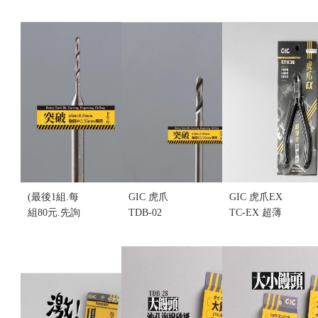
1.2mm 電動
雕刻機用 切
7.0mm 電動
雕刻機用 突
割用 圓鋸片
雕刻機用 清
破用 合金鋼
(不挑盒況)
潔用 清潔刷
鑽針(不挑盒
售價:80
(2入)(不挑盒
況)
況)
售價:80
售價:100
(最後1組.每
GIC 虎爪
GIC 虎爪EX
組80元.先詢
TDB-02
TC-EX 超薄
問)GIC 虎爪
1.0mm 電動
刃斜口鉗 (不
TDB-01
雕刻機用 突
挑盒況)(售完
0.8mm 電動
破用 合金鋼
缺貨...
雕刻機用 突
鑽針(不挑盒
售價:0
破用 合金鋼
況)
鑽針(不挑盒
售價:80