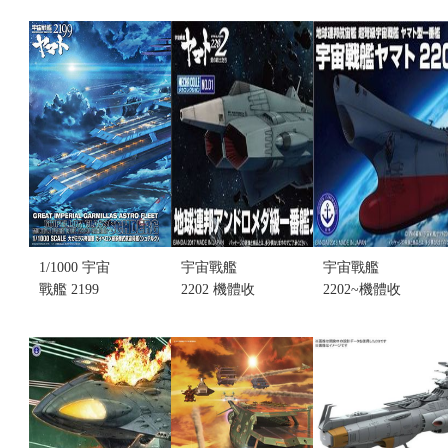
NO.15 1式空
SERIES
女座級DX
間戰鬥攻擊
LINEUP 機
(不挑盒況)
機宇宙虎式
體收藏集
(售完缺貨...
II(複座/單座)
NO.17 葛倫
售價:0
(不挑盒況)
托.(不挑盒
(售完缺貨...
況)(售完缺
售價:0
貨...
售價:0
1/1000 宇宙
宇宙戰艦
宇宙戰艦
戰艦 2199
2202 機體收
2202~機體收
GREAT
藏集 MECHA
藏集 NO.02
IMPERIAL
COLLE
YAMATO 大
GARMILLAS
NO.001
和號(不挑盒
ASTRO
AAA-1 仙女
況)(售完缺
FLEET
座號(不挑盒
貨...
GUIPELLON
況)(售完缺
售價:0
CLASS
貨...