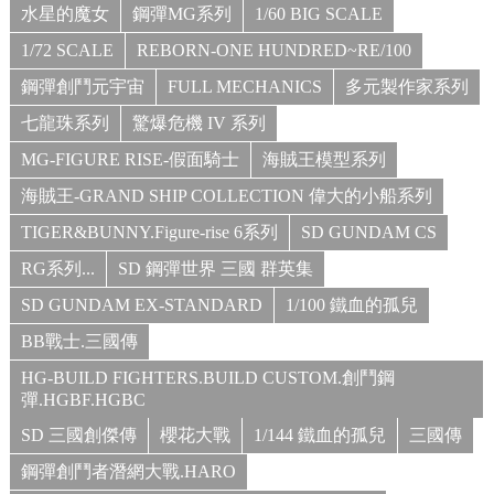
水星的魔女
鋼彈MG系列
1/60 BIG SCALE
1/72 SCALE
REBORN-ONE HUNDRED~RE/100
鋼彈創鬥元宇宙
FULL MECHANICS
多元製作家系列
七龍珠系列
驚爆危機 IV 系列
MG-FIGURE RISE-假面騎士
海賊王模型系列
海賊王-GRAND SHIP COLLECTION 偉大的小船系列
TIGER&BUNNY.Figure-rise 6系列
SD GUNDAM CS
RG系列...
SD 鋼彈世界 三國 群英集
SD GUNDAM EX-STANDARD
1/100 鐵血的孤兒
BB戰士.三國傳
HG-BUILD FIGHTERS.BUILD CUSTOM.創鬥鋼
彈.HGBF.HGBC
SD 三國創傑傳
櫻花大戰
1/144 鐵血的孤兒
三國傳
鋼彈創鬥者潛網大戰.HARO