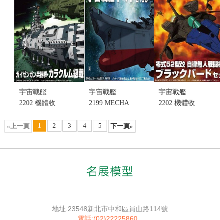
3 阿波羅諾姆
YUNAGI 夕
號 (不挑盒
風號艦隊套
況)(售完缺
組 (不挑盒
貨......
況)(售完缺
售價:0
貨......
售價:0
宇宙戰艦
宇宙戰艦
宇宙戰艦
2202 機體收
2199 MECHA
2202 機體收
藏集 MECHA
COLLECTION
藏集MECHA
COLLE
SERIES
NO.012 零式
1
2
3
4
5
«上一頁
下一頁»
NO.SP 蓋瑟
LINEUP機體
52型改 自律
岡兵器群 卡
收藏集
無人戰鬥機
拉庫穆級戰
NO.01
(不挑盒況)
鬥艦 雙艦套
YAMATO 宇
(售完缺貨...
組 (不挑盒
宙戰艦大和
售價:0
況)(售完缺
號 (不挑盒
貨...
況)(售完缺
地址:23548新北市中和區員山路114號
售價:0
貨........
電話:(02)22225860