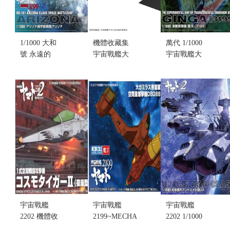
1/1000 大和
機體收藏集
萬代 1/1000
號 永遠的
宇宙戰艦大
宇宙戰艦大
REBEL 3199
和號3199 第3
和號 波動實
亞利桑那級
次改裝型 參
驗艦 銀河號
宇宙戰艦 亞
戰章敘勛儀
(不挑盒況)
利桑那 組裝
式紀念塗裝
(售完缺貨...
模型(不挑盒
組裝模型 (不
售價:0
況)(售完缺
挑盒況)(售完
貨...
缺貨...
售價:0
售價:0
宇宙戰艦
宇宙戰艦
宇宙戰艦
2202 機體收
2199~MECHA
2202 1/1000
藏集MECHA
COLLECTION
地球聯邦仙