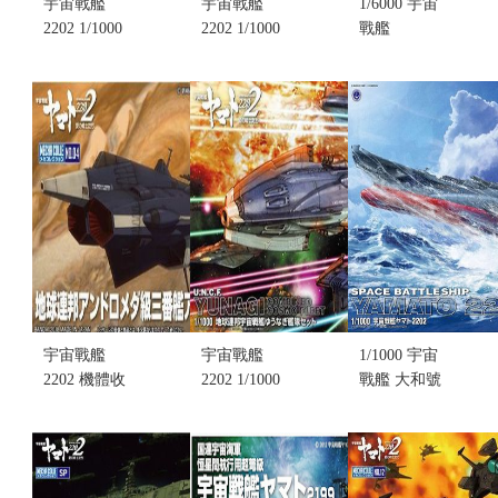
宇宙戰艦
宇宙戰艦
1/6000 宇宙
2202 1/1000
2202 1/1000
戰艦
大和號 最終
宇宙戰艦 大
YAMOTO 新
決戰版(不挑
和號2202 地
型DESLER
盒況)(售完缺
球聯邦主力
艦 (不挑盒
貨...
戰艦
況)(售完缺
售價:0
DREADNOUGHT
貨...
無畏級 (不挑
售價:0
盒況)(售完缺
貨...
售價:0
宇宙戰艦
宇宙戰艦
1/1000 宇宙
2202 機體收
2202 1/1000
戰艦 大和號
藏集 MECHA
宇宙戰艦 大
2002 大和號
COLLE
和號2202 地
(不挑盒況)
NO.04
球聯邦宇宙
(售完缺貨...
U.N.C.F.AAA-
戰艦
售價:0