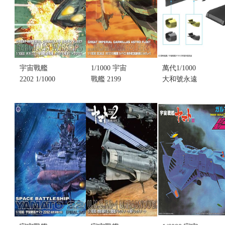
SCHDERG
售價:0
多層式航宙
母艦 (不挑盒
況)
售價:1850
宇宙戰艦
1/1000 宇宙
萬代1/1000
2202 1/1000
戰艦 2199
大和號永遠
帝國航宙艦
GREAT
的
隊
IMPERIAL
REBEL3199
GARMILLAS
GARMILLAS
地球防衛軍
WARSHIPS
ASTRO
飛鳥級補給
加米拉斯船
FLEET
母艦/強襲揚
艦套組(不挑
GUIPELLON
陸艦 DX(不
盒況)
CLASS
挑盒況)(售完
售價:1250
BALGRAY
缺貨...
多層式航宙
售價:0
母艦 (不挑盒
況)
售價:1560