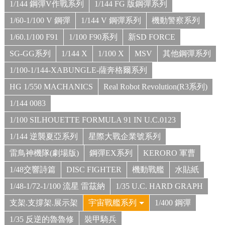
1/144 鋼彈V作戰系列
1/144 FG 版鋼彈系列
1/60-1/100 V 鋼彈
1/144 V 鋼彈系列
機動警察系列
1/60.1/100 F91
1/100 F90系列
新SD FORCE
SG-GG系列
1/144 X
1/100 X
MSV
其他鋼彈系列
1/100-1/144-XABUNGLE-薩奔格爾系列
HG 1/550 MACHANICS
Real Robot Revolution(R3系列)
1/144 0083
1/100 SILHOUETTE FORMULA 91 IN U.C.0123
1/144 逆襲夏亞系列
星際大戰企業號系列
雷鳥神機隊(劇場版)
鋼彈EX系列
KERORO 軍曹
1/48交響詩篇
DISC FIGHTER
機動戰艦
水貼紙
1/48-1/72-1/100 流星 雷茲納
1/35 U.C. HARD GRAPH
支架.支撐架.展示架
宇宙戰艦系列
1/400 鋼彈
1/35 反逆的魯魯修
裝甲騎兵