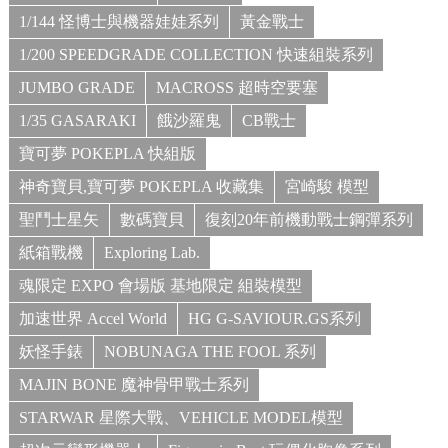
1/144 怪博士與機器娃娃系列
黃金戰士
1/200 SPEEDGRADE COLLECTION 快速組裝系列
JUMBO GRADE
MACROSS 超時空要塞
1/35 GASARAKI
餓沙羅鬼
CB戰士
寶可夢 POKEPLA 快組版
神奇寶貝,寶可夢 POKEPLA 收藏集
宮崎駿 模型
聖鬥士星矢
數碼寶貝
復刻20年前機動戰士鋼彈系列
紙箱戰機
Exploring Lab.
魂限定 EXPO 會場版 基地限定 組裝模型
加速世界 Accel World
HG G-SAVIOUR.GS系列
妖怪手錶
NOBUNAGA THE FOOL 系列
MAJIN BONE 魔神骨甲戰士系列
STARWAR 星際大戰、VEHICLE MODEL模型