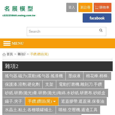
登入
新註冊
購物車
MENU
首頁
>
雜項2
>
手鑽.鑽頭(尾)
雜項2
搖勻器.磁力(震動)搖勻器.搖漆機
墨線液
棉花棒.棉棒.
保護漆.溶劑.硬化劑
支架
電動打磨機.雕刻刀.手鑽
砂紙.研磨(拋光)膏.研磨(拋光)海綿.水砂紙.研磨布.砂紙盒
鑷子.夾子
手鑽.鑽頭(尾)
遮蓋膠帶.遮蓋液.保養油
水晶土.粘土.各種噴罐補土.
噴槍.空壓機.週邊工具