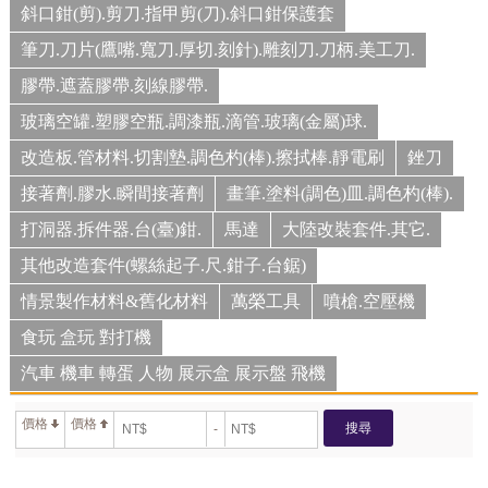
斜口鉗(剪).剪刀.指甲剪(刀).斜口鉗保護套
筆刀.刀片(鷹嘴.寬刀.厚切.刻針).雕刻刀.刀柄.美工刀.
膠帶.遮蓋膠帶.刻線膠帶.
玻璃空罐.塑膠空瓶.調漆瓶.滴管.玻璃(金屬)球.
改造板.管材料.切割墊.調色杓(棒).擦拭棒.靜電刷
銼刀
接著劑.膠水.瞬間接著劑
畫筆.塗料(調色)皿.調色杓(棒).
打洞器.拆件器.台(臺)鉗.
馬達
大陸改裝套件.其它.
其他改造套件(螺絲起子.尺.鉗子.台鋸)
情景製作材料&舊化材料
萬榮工具
噴槍.空壓機
食玩 盒玩 對打機
汽車 機車 轉蛋 人物 展示盒 展示盤 飛機
價格
價格
搜尋
-