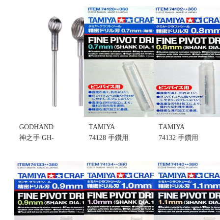
GODHAND
TAMIYA
TAMIYA
神之手 GH-
74128 手鑽用
74132 手鑽用
SRB-08-12
超細鑽針
超細鑽針
滾輪狀修邊
0.7mm (不挑
0.8mm (不挑
鑽頭(不挑盒
盒況)
盒況)
況)
售價:130
售價:120
售價:1020