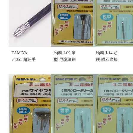
售價:200
售價:0
TAMIYA
昀泰 J-09 筆
昀泰 J-14 超
74051 超細手
型 尼龍絲刷
硬 鑽石磨棒
鑽S型
輪 (附軸) (不
球形(大)
(0.1~1mm)
挑盒況)
售價:55
(不挑盒況)
售價:55
售價:260