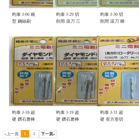
昀泰 J-06 碗
昀泰 J-29 切
昀泰 J-30 切
型 鋼絲刷
削用 滾刀 三
削用 滾刀 梯
(附軸) (不挑
角型(小) (不
型 (不挑盒
盒況)
挑盒況)
況)
售價:70
售價:70
售價:70
昀泰 J-18 超
昀泰 J-19 超
昀泰 J-31 超
硬 鑽石磨棒
硬 鑽石磨棒
硬 長方形切
三角形 (粗)
(砲彈型) (不
削滾刀(不挑
(不挑盒況)
挑盒況)
盒況)
1
2
«上一頁
下一頁»