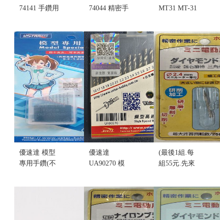
74141 手鑽用
74044 精密手
MT31 MT-31
超細鑽針
鑽用超細鑽
丸取蝕刻片
1.2mm (不挑
針(細５種型
專用手鑽(不
盒況)
式) (不挑盒
挑盒況)
售價:110
況)
售價:360
售價:420
優速達 模型
優速達
(最後1組.每
專用手鑽(不
UA90270 模
組55元.先來
挑盒況)(售完
型專用鑽頭
電詢問)昀泰
缺貨...
組
J-17 超硬 鑽
售價:0
1.6~3.2mm
石磨棒 三角
(17入) (不挑
形 (細) (不挑
盒況)
盒況)