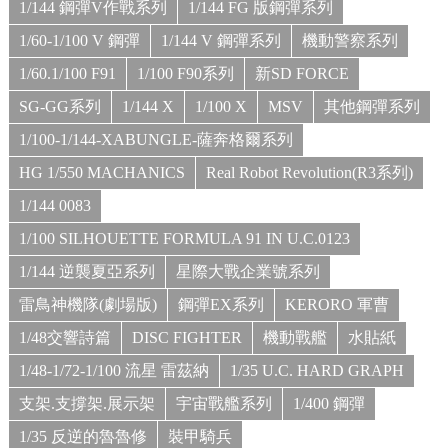
1/144 鋼彈V作戰系列
1/144 FG 版鋼彈系列
1/60-1/100 V 鋼彈
1/144 V 鋼彈系列
機動警察系列
1/60.1/100 F91
1/100 F90系列
新SD FORCE
SG-GG系列
1/144 X
1/100 X
MSV
其他鋼彈系列
1/100-1/144-XABUNGLE-薩奔格爾系列
HG 1/550 MACHANICS
Real Robot Revolution(R3系列)
1/144 0083
1/100 SILHOUETTE FORMULA 91 IN U.C.0123
1/144 逆襲夏亞系列
星際大戰企業號系列
雷鳥神機隊(劇場版)
鋼彈EX系列
KERORO 軍曹
1/48交響詩篇
DISC FIGHTER
機動戰艦
水貼紙
1/48-1/72-1/100 流星 雷茲納
1/35 U.C. HARD GRAPH
支架.支撐架.展示架
宇宙戰艦系列
1/400 鋼彈
1/35 反逆的魯魯修
裝甲騎兵