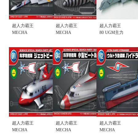
超人力霸王
超人力霸王
超人力霸王
MECHA
MECHA
80 UGM主力
COLLE #2
COLLE #6
戰鬥機 Silver
NO.002 宇宙
NO.006 地底
GarL 模型
警備
戰車 維魯席
(不挑盒況)
隊'鷹'001戰
達(不挑盒況)
(售完缺貨...
機 (不挑盒
售價:130
售價:0
況)(售完缺
貨...
售價:0
超人力霸王
超人力霸王
超人力霸王
MECHA
MECHA
MECHA
COLLE #1
COLLE #4
COLLE #12