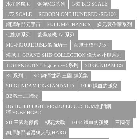
水星的魔女
鋼彈MG系列
1/60 BIG SCALE
1/72 SCALE
REBORN-ONE HUNDRED~RE/100
鋼彈創鬥元宇宙
FULL MECHANICS
多元製作家系列
七龍珠系列
驚爆危機 IV 系列
MG-FIGURE RISE-假面騎士
海賊王模型系列
海賊王-GRAND SHIP COLLECTION 偉大的小船系列
TIGER&BUNNY.Figure-rise 6系列
SD GUNDAM CS
RG系列...
SD 鋼彈世界 三國 群英集
SD GUNDAM EX-STANDARD
1/100 鐵血的孤兒
BB戰士.三國傳
HG-BUILD FIGHTERS.BUILD CUSTOM.創鬥鋼
彈.HGBF.HGBC
SD 三國創傑傳
櫻花大戰
1/144 鐵血的孤兒
三國傳
鋼彈創鬥者潛網大戰.HARO