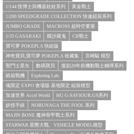
1/144 怪博士與機器娃娃系列
黃金戰士
1/200 SPEEDGRADE COLLECTION 快速組裝系列
JUMBO GRADE
MACROSS 超時空要塞
1/35 GASARAKI
餓沙羅鬼
CB戰士
寶可夢 POKEPLA 快組版
神奇寶貝,寶可夢 POKEPLA 收藏集
宮崎駿 模型
聖鬥士星矢
數碼寶貝
復刻20年前機動戰士鋼彈系列
紙箱戰機
Exploring Lab.
魂限定 EXPO 會場版 基地限定 組裝模型
加速世界 Accel World
HG G-SAVIOUR.GS系列
妖怪手錶
NOBUNAGA THE FOOL 系列
MAJIN BONE 魔神骨甲戰士系列
STARWAR 星際大戰、VEHICLE MODEL模型