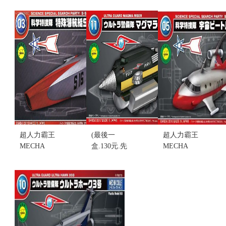
NO.001 宇宙
NO.004 小型
NO.012 水中
飛艇 (不挑盒
宇宙飛艇 (不
巡守號 (不挑
況)
挑盒況)
盒況)(售完缺
售價:130
售價:130
貨...
售價:0
超人力霸王
(最後一
超人力霸王
MECHA
盒.130元.先
MECHA
COLLE #3
來電詢問)超
COLLE #5
NO.003 微型
人力霸王
NO.005 宇宙
潛水艇 S (不
MECHA
飛艇 (不挑盒
挑盒況)
COLLE #11
況)
售價:130
NO.011 熔岩
售價:130
上升器 組裝
模型